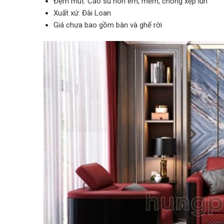
Đệm mút: Cao su non êm, mềm, chống xẹp lún
Xuất xứ: Đài Loan
Giá chưa bao gồm bàn và ghế rời