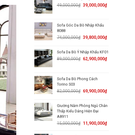
50,000,000₫.
31,800,000₫.
Original
Current
49,000,000
₫
39,000,000
₫
price
price
was:
is:
49,000,000₫.
39,000,000₫.
Sofa Góc Da Bò Nhập Khẩu
8088
Original
Current
74,000,000
₫
39,800,000
₫
price
price
was:
is:
Sofa Da Bò Ý Nhập Khẩu KF01
74,000,000₫.
39,800,000₫.
Original
Current
89,000,000
₫
62,900,000
₫
price
price
was:
is:
89,000,000₫.
62,900,000₫.
Sofa Da Bò Phong Cách
Torino S03
Original
Current
82,000,000
₫
69,900,000
₫
price
price
was:
is:
Giường Nằm Phòng Ngủ Chân
82,000,000₫.
69,900,000₫.
Thấp Kiểu Dáng Hiện Đại
A8911
Original
Current
15,000,000
₫
11,900,000
₫
price
price
was:
is: