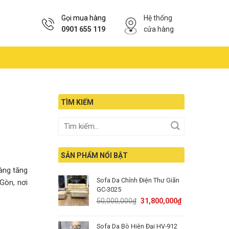
Gọi mua hàng
Hệ thống
0901 655 119
cửa hàng
TÌM KIẾM
SẢN PHẨM NỔI BẬT
àng tăng
Sofa Da Chỉnh Điện Thư Giãn
Gòn, nơi
GC-3025
Original
Current
50,000,000
₫
31,800,000
₫
price
price
was:
is:
Sofa Da Bò Hiện Đại HV-912