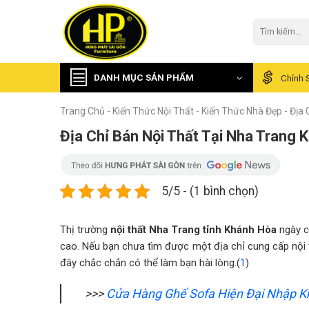
Skip
to
Tìm
kiếm:
content
DANH MỤC SẢN PHẨM
Chính 
Trang Chủ
-
Kiến Thức Nội Thất
-
Kiến Thức Nhà Đẹp
-
Địa 
Địa Chỉ Bán Nội Thất Tại Nha Trang 
5/5 - (1 bình chọn)
Thị trường
nội thất Nha Trang tỉnh Khánh Hòa
ngày c
cao. Nếu bạn chưa tìm được một địa chỉ cung cấp nội 
đây chắc chắn có thể làm bạn hài lòng.(
1
)
>>>
Cửa Hàng Ghế Sofa Hiện Đại Nhập K