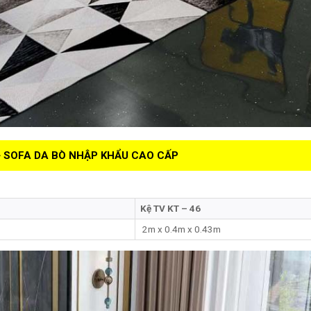
 SOFA DA BÒ NHẬP KHẨU CAO CẤP
Kệ TV KT – 46
2m x 0.4m x 0.43m