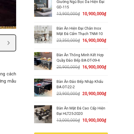
Giường Ngủ Bọc Da Hiện Đại
15,000,000₫.
11,900,000₫.
GD-115
Original
Current
13,900,000
₫
10,900,000
₫
price
price
was:
is:
Bàn Ăn Hiện Đại Chân Inox
13,900,000₫.
10,900,000₫.
Mặt Đá Cẩm Thạch TNM-10
Original
Current
23,350,000
₫
16,900,000
₫
price
price
was:
is:
Bàn Ăn Thông Minh Kết Hợp
23,350,000₫.
16,900,000₫.
Quầy Đảo Bếp BA-DT-09-4
Original
Current
20,900,000
₫
16,900,000
₫
price
price
ong cách
was:
is:
hững mẫu
Bàn Ăn Đảo Bếp Nhập Khẩu
20,900,000₫.
16,900,000₫.
BA-DT-22-2
Original
Current
23,900,000
₫
20,900,000
₫
price
price
was:
is:
Bàn Ăn Mặt Đá Cao Cấp Hiện
23,900,000₫.
20,900,000₫.
Đại HLT25-2020
Original
Current
13,000,000
₫
10,900,000
₫
price
price
was:
is: