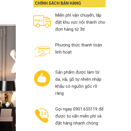
13,000,000₫.
10,900,000₫.
CHÍNH SÁCH BÁN HÀNG
Miễn phí vận chuyển, lắp
đặt khu vực nội thành cho
đơn hàng từ 3tr
Phương thức thanh toán
linh hoạt
Sản phẩm được làm từ
da, vải, gỗ tự nhiên nhập
khẩu có nguồn gốc rõ
ràng
Gọi ngay 0901.655119 để
được tư vấn miễn phí và
đặt hàng nhanh chóng