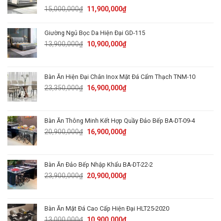
Original
Current
15,000,000
₫
11,900,000
₫
price
price
was:
is:
Giường Ngủ Bọc Da Hiện Đại GD-115
15,000,000₫.
11,900,000₫.
Original
Current
13,900,000
₫
10,900,000
₫
price
price
was:
is:
13,900,000₫.
10,900,000₫.
Bàn Ăn Hiện Đại Chân Inox Mặt Đá Cẩm Thạch TNM-10
Original
Current
23,350,000
₫
16,900,000
₫
price
price
was:
is:
23,350,000₫.
16,900,000₫.
Bàn Ăn Thông Minh Kết Hợp Quầy Đảo Bếp BA-DT-09-4
Original
Current
20,900,000
₫
16,900,000
₫
price
price
was:
is:
20,900,000₫.
16,900,000₫.
Bàn Ăn Đảo Bếp Nhập Khẩu BA-DT-22-2
Original
Current
23,900,000
₫
20,900,000
₫
price
price
was:
is:
23,900,000₫.
20,900,000₫.
Bàn Ăn Mặt Đá Cao Cấp Hiện Đại HLT25-2020
Original
Current
13,000,000
₫
10,900,000
₫