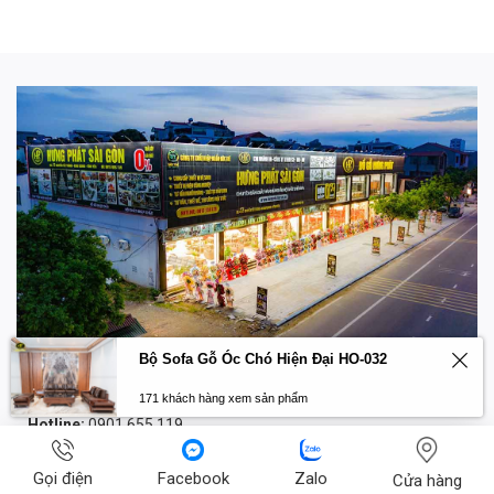
Bộ Sofa Gỗ Óc Chó Hiện Đại HO-032
HỖ TRỢ KHÁCH HÀNG
171 khách hàng xem sản phẩm
Hotline:
0901.655.119
Trụ sở chính:
760 Quang Trung, Phường 8, Quận Gò Vấp,
Gọi điện
Facebook
Zalo
Cửa hàng
TP.HCM