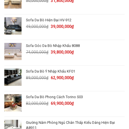
Original
Current
50,000,000
₫
31,800,000
₫
price
price
was:
is:
50,000,000₫.
31,800,000₫.
Sofa Da Bò Hiện Đại HV-912
Original
Current
49,000,000
₫
39,000,000
₫
price
price
was:
is:
49,000,000₫.
39,000,000₫.
Sofa Góc Da Bò Nhập Khẩu 8088
Original
Current
74,000,000
₫
39,800,000
₫
price
price
was:
is:
74,000,000₫.
39,800,000₫.
Sofa Da Bò Ý Nhập Khẩu KF01
Original
Current
89,000,000
₫
62,900,000
₫
price
price
was:
is:
89,000,000₫.
62,900,000₫.
Sofa Da Bò Phong Cách Torino S03
Original
Current
82,000,000
₫
69,900,000
₫
price
price
was:
is:
82,000,000₫.
69,900,000₫.
Giường Nằm Phòng Ngủ Chân Thấp Kiểu Dáng Hiện Đại
A8911