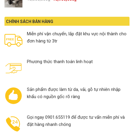
price
price
was:
is:
13,000,000₫.
10,900,000₫.
CHÍNH SÁCH BÁN HÀNG
Miễn phí vận chuyển, lắp đặt khu vực nội thành cho
đơn hàng từ 3tr
Phương thức thanh toán linh hoạt
Sản phẩm được làm từ da, vải, gỗ tự nhiên nhập
khẩu có nguồn gốc rõ ràng
Gọi ngay 0901.655119 để được tư vấn miễn phí và
đặt hàng nhanh chóng