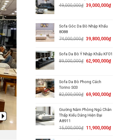
50,000,000₫.
31,800,000₫.
Original
Current
49,000,000
₫
39,000,000
₫
price
price
was:
is:
49,000,000₫.
39,000,000₫.
Sofa Góc Da Bò Nhập Khẩu
8088
Original
Current
74,000,000
₫
39,800,000
₫
price
price
was:
is:
Sofa Da Bò Ý Nhập Khẩu KF01
74,000,000₫.
39,800,000₫.
Original
Current
89,000,000
₫
62,900,000
₫
price
price
was:
is:
89,000,000₫.
62,900,000₫.
Sofa Da Bò Phong Cách
Torino S03
Original
Current
82,000,000
₫
69,900,000
₫
price
price
was:
is:
Giường Nằm Phòng Ngủ Chân
82,000,000₫.
69,900,000₫.
Thấp Kiểu Dáng Hiện Đại
A8911
Original
Current
15,000,000
₫
11,900,000
₫
price
price
was:
is: