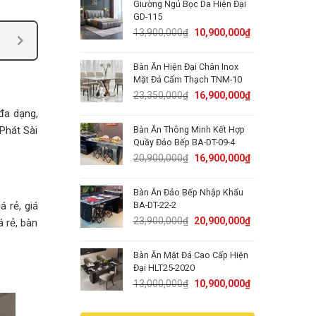
Giường Ngủ Bọc Da Hiện Đại
15,000,000₫.
11,900,000₫.
GD-115
Original
Current
13,900,000
₫
10,900,000
₫
price
price
was:
is:
Bàn Ăn Hiện Đại Chân Inox
13,900,000₫.
10,900,000₫.
Mặt Đá Cẩm Thạch TNM-10
Original
Current
23,350,000
₫
16,900,000
₫
price
price
đa dạng,
was:
is:
Bàn Ăn Thông Minh Kết Hợp
Phát Sài
23,350,000₫.
16,900,000₫.
Quầy Đảo Bếp BA-DT-09-4
Original
Current
20,900,000
₫
16,900,000
₫
price
price
was:
is:
Bàn Ăn Đảo Bếp Nhập Khẩu
20,900,000₫.
16,900,000₫.
BA-DT-22-2
á rẻ, giá
Original
Current
23,900,000
₫
20,900,000
₫
á rẻ, bàn
price
price
was:
is:
Bàn Ăn Mặt Đá Cao Cấp Hiện
23,900,000₫.
20,900,000₫.
Đại HLT25-2020
Original
Current
13,000,000
₫
10,900,000
₫
price
price
was:
is: