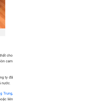
thất cho
 Gòn cam
ng ty đã
ả nước.
g Trung,
oặc liên