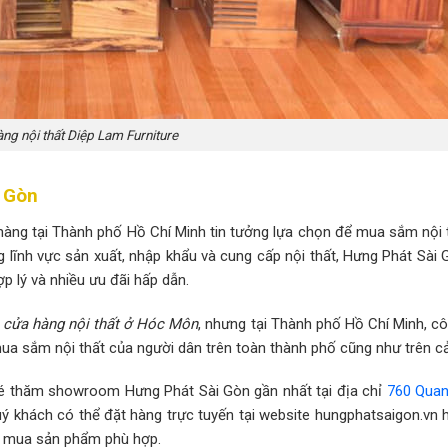
ng nội thất Diệp Lam Furniture
i Gòn
 hàng tại Thành phố Hồ Chí Minh tin tưởng lựa chọn để mua sắm nội 
ng lĩnh vực sản xuất, nhập khẩu và cung cấp nội thất, Hưng Phát Sài
 lý và nhiều ưu đãi hấp dẫn.
h
cửa hàng nội thất ở Hóc Môn
, nhưng tại Thành phố Hồ Chí Minh, cô
ua sắm nội thất của người dân trên toàn thành phố cũng như trên c
hé thăm showroom Hưng Phát Sài Gòn gần nhất tại địa chỉ
760 Quan
uý khách có thể đặt hàng trực tuyến tại website hungphatsaigon.vn h
n mua sản phẩm phù hợp.