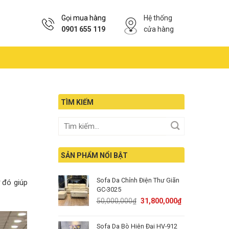
Gọi mua hàng
Hệ thống
0901 655 119
cửa hàng
TÌM KIẾM
SẢN PHẨM NỔI BẬT
Sofa Da Chỉnh Điện Thư Giãn
ừ đó giúp
GC-3025
Original
Current
50,000,000
₫
31,800,000
₫
price
price
was:
is:
Sofa Da Bò Hiện Đại HV-912