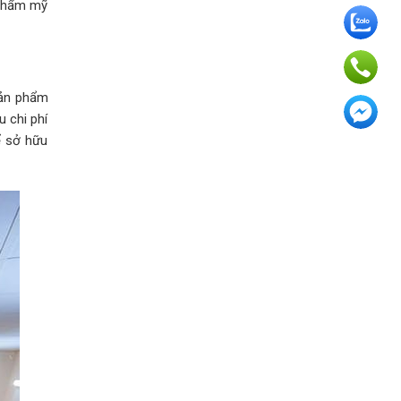
h thẩm mỹ
 sản phẩm
u chi phí
ể sở hữu