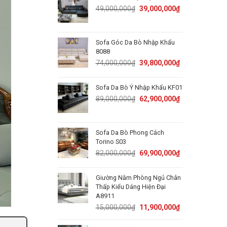
50,000,000₫.
31,800,000₫.
Original
Current
49,000,000
₫
39,000,000
₫
price
price
was:
is:
49,000,000₫.
39,000,000₫.
Sofa Góc Da Bò Nhập Khẩu
8088
Original
Current
74,000,000
₫
39,800,000
₫
price
price
was:
is:
Sofa Da Bò Ý Nhập Khẩu KF01
74,000,000₫.
39,800,000₫.
Original
Current
89,000,000
₫
62,900,000
₫
price
price
was:
is:
89,000,000₫.
62,900,000₫.
Sofa Da Bò Phong Cách
Torino S03
Original
Current
82,000,000
₫
69,900,000
₫
price
price
was:
is:
Giường Nằm Phòng Ngủ Chân
82,000,000₫.
69,900,000₫.
Thấp Kiểu Dáng Hiện Đại
A8911
Original
Current
15,000,000
₫
11,900,000
₫
price
price
was:
is: