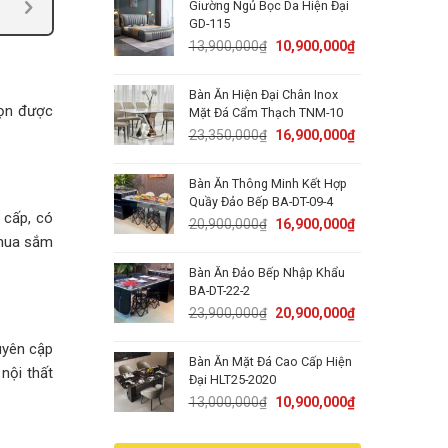
Giường Ngủ Bọc Da Hiện Đại
15,000,000₫.
11,900,000₫.
GD-115
Original
Current
13,900,000
₫
10,900,000
₫
price
price
was:
is:
Bàn Ăn Hiện Đại Chân Inox
13,900,000₫.
10,900,000₫.
họn được
Mặt Đá Cẩm Thạch TNM-10
Original
Current
23,350,000
₫
16,900,000
₫
price
price
was:
is:
Bàn Ăn Thông Minh Kết Hợp
23,350,000₫.
16,900,000₫.
Quầy Đảo Bếp BA-DT-09-4
 cấp, có
Original
Current
20,900,000
₫
16,900,000
₫
 mua sắm
price
price
was:
is:
Bàn Ăn Đảo Bếp Nhập Khẩu
20,900,000₫.
16,900,000₫.
BA-DT-22-2
Original
Current
23,900,000
₫
20,900,000
₫
price
price
uyên cập
was:
is:
Bàn Ăn Mặt Đá Cao Cấp Hiện
23,900,000₫.
20,900,000₫.
nội thất
Đại HLT25-2020
Original
Current
13,000,000
₫
10,900,000
₫
price
price
was:
is: