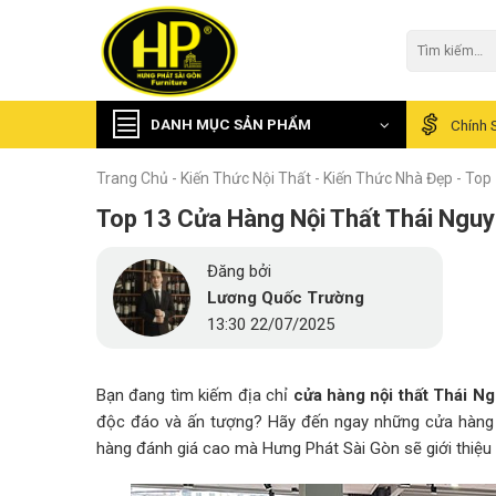
Skip
to
Tìm
kiếm:
content
DANH MỤC SẢN PHẨM
Chính 
Trang Chủ
-
Kiến Thức Nội Thất
-
Kiến Thức Nhà Đẹp
-
Top 
Top 13 Cửa Hàng Nội Thất Thái Ngu
Đăng bởi
Lương Quốc Trường
13:30 22/07/2025
Bạn đang tìm kiếm địa chỉ
cửa hàng nội thất Thái N
độc đáo và ấn tượng? Hãy đến ngay những cửa hàng 
hàng đánh giá cao mà Hưng Phát Sài Gòn sẽ giới thiệu t