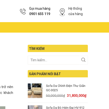
Gọi mua hàng
Hệ thống
0901 655 119
cửa hàng
TÌM KIẾM
SẢN PHẨM NỔI BẬT
Sofa Da Chỉnh Điện Thư Giãn
 trở nên
GC-3025
ợc khách
Original
Current
50,000,000
₫
31,800,000
₫
price
price
was:
is:
Sofa Da Bò Hiện Đại HV-912