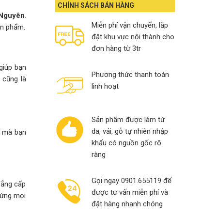
13,000,000₫.
10,900,000₫.
CHÍNH SÁCH BÁN HÀNG
 Nguyên
.
Miễn phí vận chuyển, lắp
ản phẩm.
đặt khu vực nội thành cho
đơn hàng từ 3tr
giúp bạn
Phương thức thanh toán
 cũng là
linh hoạt
Sản phẩm được làm từ
da, vải, gỗ tự nhiên nhập
y mà bạn
khẩu có nguồn gốc rõ
ràng
Gọi ngay 0901.655119 để
 đẳng cấp
được tư vấn miễn phí và
p ứng mọi
đặt hàng nhanh chóng