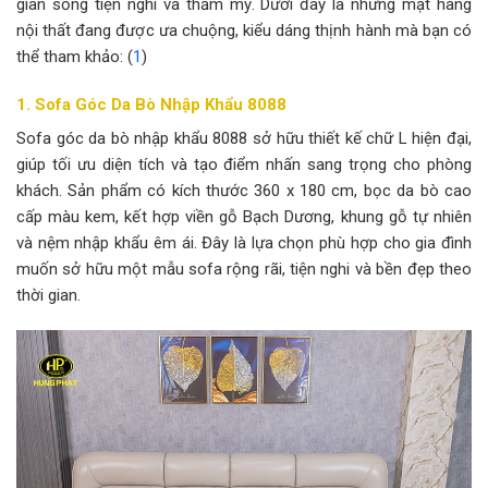
gian sống tiện nghi và thẩm mỹ. Dưới đây là những mặt hàng
nội thất đang được ưa chuộng, kiểu dáng thịnh hành mà bạn có
thể tham khảo: (
1
)
1. Sofa Góc Da Bò Nhập Khẩu 8088
Sofa góc da bò nhập khẩu 8088 sở hữu thiết kế chữ L hiện đại,
giúp tối ưu diện tích và tạo điểm nhấn sang trọng cho phòng
khách. Sản phẩm có kích thước 360 x 180 cm, bọc da bò cao
cấp màu kem, kết hợp viền gỗ Bạch Dương, khung gỗ tự nhiên
và nệm nhập khẩu êm ái. Đây là lựa chọn phù hợp cho gia đình
muốn sở hữu một mẫu sofa rộng rãi, tiện nghi và bền đẹp theo
thời gian.