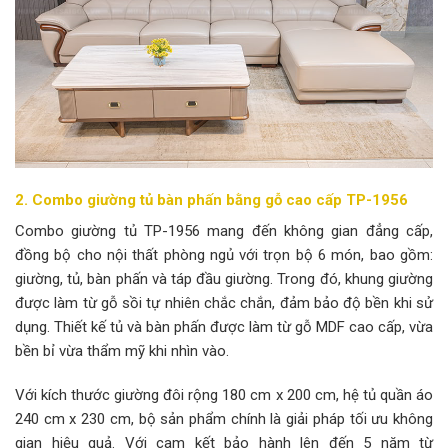
2. Combo giường tủ bàn phấn bằng gỗ cao cấp TP-1956
Combo giường tủ TP-1956 mang đến không gian đẳng cấp,
đồng bộ cho nội thất phòng ngủ với trọn bộ 6 món, bao gồm:
giường, tủ, bàn phấn và táp đầu giường. Trong đó, khung giường
được làm từ gỗ sồi tự nhiên chắc chắn, đảm bảo độ bền khi sử
dụng. Thiết kế tủ và bàn phấn được làm từ gỗ MDF cao cấp, vừa
bền bỉ vừa thẩm mỹ khi nhìn vào.
Với kích thước giường đôi rộng 180 cm x 200 cm, hệ tủ quần áo
240 cm x 230 cm, bộ sản phẩm chính là giải pháp tối ưu không
gian hiệu quả. Với cam kết bảo hành lên đến 5 năm từ