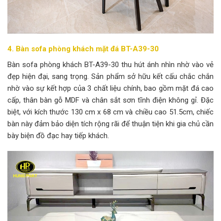
4. Bàn sofa phòng khách mặt đá BT-A39-30
Bàn sofa phòng khách BT-A39-30 thu hút ánh nhìn nhờ vào vẻ
đẹp hiện đại, sang trọng. Sản phẩm sở hữu kết cấu chắc chắn
nhờ vào sự kết hợp của 3 chất liệu chính, bao gồm mặt đá cao
cấp, thân bàn gỗ MDF và chân sắt sơn tĩnh điện không gỉ. Đặc
biệt, với kích thước 130 cm x 68 cm và chiều cao 51.5cm, chiếc
bàn này đảm bảo diện tích rộng rãi để thuận tiện khi gia chủ cần
bày biện đồ đạc hay tiếp khách.