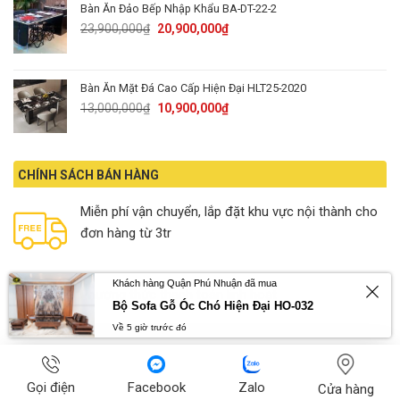
Bàn Ăn Đảo Bếp Nhập Khẩu BA-DT-22-2
Original
Current
23,900,000
₫
20,900,000
₫
price
price
was:
is:
23,900,000₫.
20,900,000₫.
Bàn Ăn Mặt Đá Cao Cấp Hiện Đại HLT25-2020
Original
Current
13,000,000
₫
10,900,000
₫
price
price
was:
is:
13,000,000₫.
10,900,000₫.
CHÍNH SÁCH BÁN HÀNG
Miễn phí vận chuyển, lắp đặt khu vực nội thành cho
đơn hàng từ 3tr
Khách hàng Quận Phú Nhuận đã mua
Phương thức thanh toán linh hoạt
Bộ Sofa Gỗ Óc Chó Hiện Đại HO-032
Về 5 giờ trước đó
Sản phẩm được làm từ da, vải, gỗ tự nhiên nhập
Gọi điện
Facebook
Zalo
Cửa hàng
khẩu có nguồn gốc rõ ràng