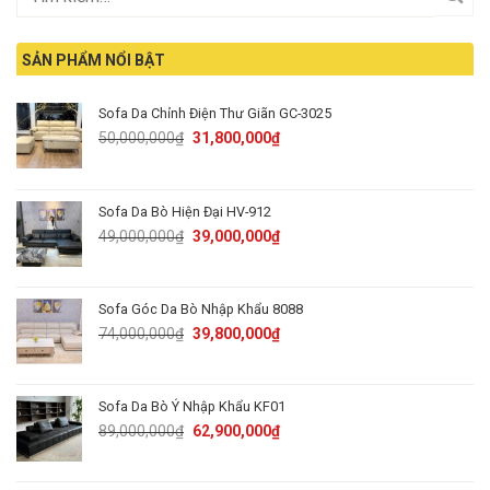
SẢN PHẨM NỔI BẬT
Sofa Da Chỉnh Điện Thư Giãn GC-3025
Original
Current
50,000,000
₫
31,800,000
₫
price
price
was:
is:
50,000,000₫.
31,800,000₫.
Sofa Da Bò Hiện Đại HV-912
Original
Current
49,000,000
₫
39,000,000
₫
price
price
was:
is:
49,000,000₫.
39,000,000₫.
Sofa Góc Da Bò Nhập Khẩu 8088
Original
Current
74,000,000
₫
39,800,000
₫
price
price
was:
is:
74,000,000₫.
39,800,000₫.
Sofa Da Bò Ý Nhập Khẩu KF01
Original
Current
89,000,000
₫
62,900,000
₫
price
price
was:
is: