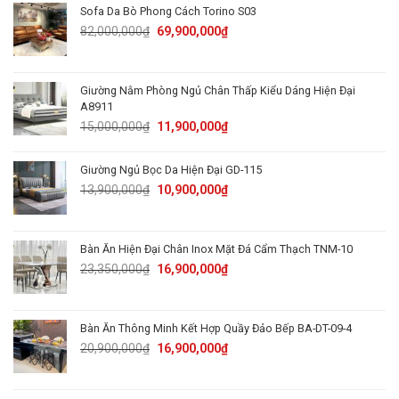
89,000,000₫.
62,900,000₫.
Sofa Da Bò Phong Cách Torino S03
Original
Current
82,000,000
₫
69,900,000
₫
price
price
was:
is:
82,000,000₫.
69,900,000₫.
Giường Nằm Phòng Ngủ Chân Thấp Kiểu Dáng Hiện Đại
A8911
Original
Current
15,000,000
₫
11,900,000
₫
price
price
was:
is:
Giường Ngủ Bọc Da Hiện Đại GD-115
15,000,000₫.
11,900,000₫.
Original
Current
13,900,000
₫
10,900,000
₫
price
price
was:
is:
13,900,000₫.
10,900,000₫.
Bàn Ăn Hiện Đại Chân Inox Mặt Đá Cẩm Thạch TNM-10
Original
Current
23,350,000
₫
16,900,000
₫
price
price
was:
is:
23,350,000₫.
16,900,000₫.
Bàn Ăn Thông Minh Kết Hợp Quầy Đảo Bếp BA-DT-09-4
Original
Current
20,900,000
₫
16,900,000
₫
price
price
was:
is:
20,900,000₫.
16,900,000₫.