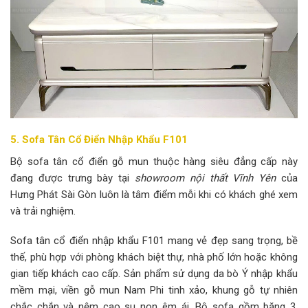
5. Sofa Tân Cổ Điển Nhập Khẩu F101
Bộ sofa tân cổ điển gỗ mun thuộc hàng siêu đẳng cấp này
đang được trưng bày tại
showroom nội thất Vĩnh Yên
của
Hưng Phát Sài Gòn luôn là tâm điểm mỗi khi có khách ghé xem
và trải nghiệm.
Sofa tân cổ điển nhập khẩu F101 mang vẻ đẹp sang trọng, bề
thế, phù hợp với phòng khách biệt thự, nhà phố lớn hoặc không
gian tiếp khách cao cấp. Sản phẩm sử dụng da bò Ý nhập khẩu
mềm mại, viền gỗ mun Nam Phi tinh xảo, khung gỗ tự nhiên
chắc chắn và nệm cao su non êm ái. Bộ sofa gồm băng 3,