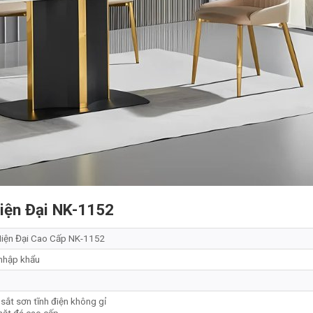
iện Đại NK-1152
Hiện Đại Cao Cấp NK-1152
nhập khẩu
sắt sơn tĩnh điện không gỉ