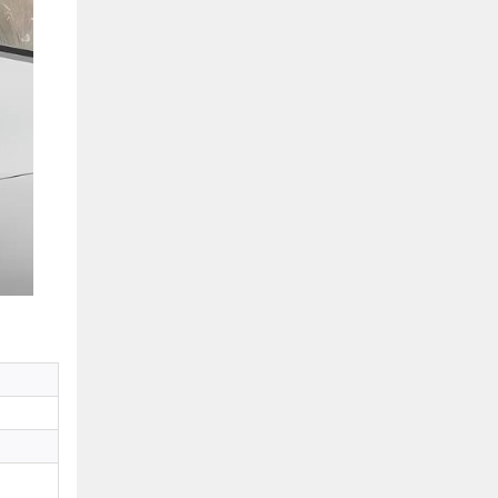
Hồ Chí Minh
0901655119
Xem bản đồ
KHU VỰC MIỀN BẮC
Hà Nội:
13-14 Lô B2 Shophouse 24h, Đường Tố
Hữu, P. Vạn Phúc, Q. Hà Đông, Hà Nội
0916655119
Xem bản đồ
Vĩnh Phúc:
17-19 Nguyễn Tất Thành, Phường
Liên Bảo, Vĩnh Yên, Vĩnh Phúc
0915655119
Xem bản đồ