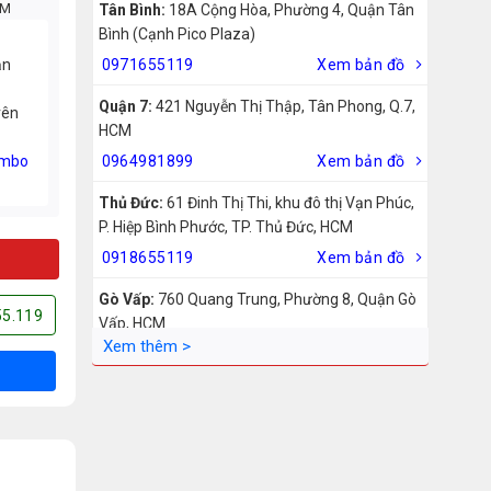
CM
Tân Bình:
18A Cộng Hòa, Phường 4, Quận Tân
Bình (Cạnh Pico Plaza)
ản
0971655119
Xem bản đồ
Quận 7:
421 Nguyễn Thị Thập, Tân Phong, Q.7,
rên
HCM
mbo
0964981899
Xem bản đồ
Thủ Đức:
61 Đinh Thị Thi, khu đô thị Vạn Phúc,
P. Hiệp Bình Phước, TP. Thủ Đức, HCM
0918655119
Xem bản đồ
Gò Vấp:
760 Quang Trung, Phường 8, Quận Gò
55.119
Vấp, HCM
0942755119
Xem bản đồ
Biên Hòa:
211 – 213 – 215 Đồng Khởi, Phường
Tam Hiệp, Biên Hòa, Đồng Nai
0969455119
Xem bản đồ