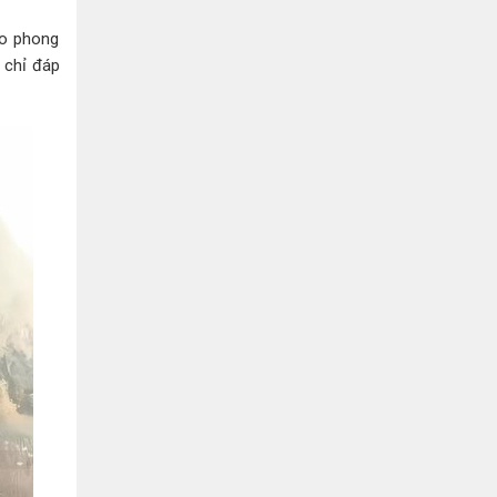
Bình Dương:
155 Quốc Lộ 1K, Khu Phố Đông A,
Phường Đông Hòa, Dĩ An, Bình Dương
eo phong
0978041299
Xem bản đồ
 chỉ đáp
Bình Dương:
415 Đại lộ Bình Dương, Phường
Thủ Dầu Một, TP HCM
0793655119
Xem bản đồ
Bà Rịa:
643 CMT8, P. Long Toàn, Tp Bà Rịa,
Tỉnh BRVT
0916455868
Xem bản đồ
Lâm Đồng:
207 Trần Hưng Đạo, Thị trấn Liên
Nghĩa, Huyện Đức Trọng, Tỉnh Lâm Đồng
0971655118
Xem bản đồ
Cần Thơ:
218 Đường 3 tháng 2, Phường Hưng
Lợi, Quận Ninh Kiều, TP. Cần Thơ
0898655119
Xem bản đồ
Củ Chi:
72A Đường Tỉnh Lộ 15, Ấp 11A, Củ Chi,