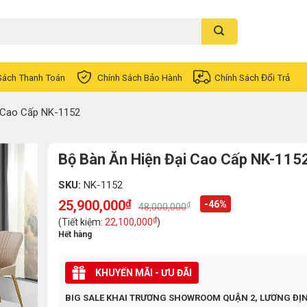
Sách Thanh Toán
Chính Sách Bảo Hành
Chính Sách Đổi Trả
 Cao Cấp NK-1152
Bộ Bàn Ăn Hiện Đại Cao Cấp NK-115
SKU:
NK-1152
25,900,000
₫
-46%
₫
48,000,000
Original
Current
price
price
₫
(Tiết kiệm:
22,100,000
)
was:
is:
Hết hàng
48,000,000₫.
25,900,000₫.
KHUYẾN MÃI - ƯU ĐÃI
BIG SALE KHAI TRƯƠNG SHOWROOM QUẬN 2, LƯƠNG ĐỊ