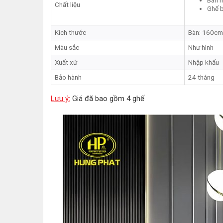
Bàn m
Chất liệu
Ghế 
Kích thước
Bàn: 160cm
Màu sắc
Như hình
Xuất xứ
Nhập khẩu
Bảo hành
24 tháng
Lưu ý:
Giá đã bao gồm 4 ghế