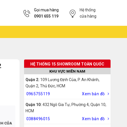
Gọi mua hàng
Hệ thống
0901 655 119
cửa hàng
HỆ THỐNG 15 SHOWROOM TOÀN QUỐC
2
KHU VỰC MIỀN NAM
Quận 2:
109 Lương Định Của, P. An Khánh,
Quận 2, Thủ Đức, HCM
0965755119
Xem bản đồ
Quận 10:
432 Ngô Gia Tự, Phường 4, Quận 10,
HCM
0388496015
Xem bản đồ
NH CỦA