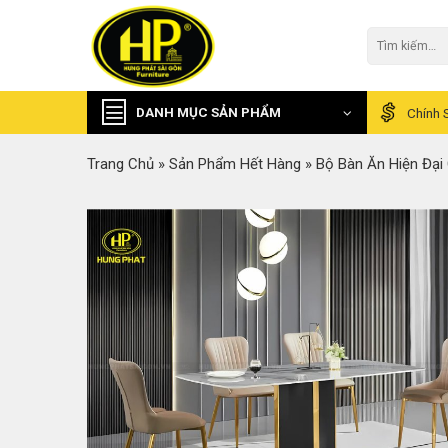
Skip
to
Tìm
kiếm:
content
DANH MỤC SẢN PHẨM
Chính 
Trang Chủ
»
Sản Phẩm Hết Hàng
»
Bộ Bàn Ăn Hiện Đại