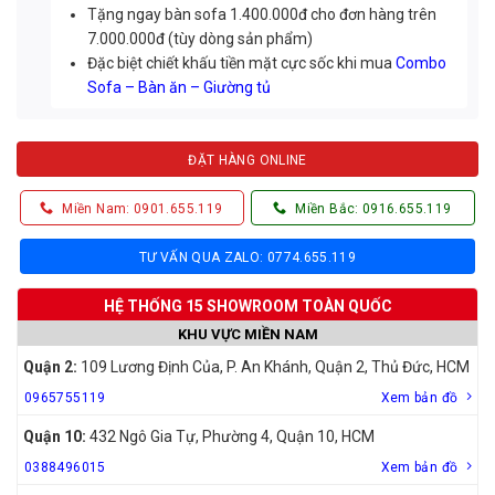
Tặng ngay bàn sofa 1.400.000đ cho đơn hàng trên
7.000.000đ (tùy dòng sản phẩm)
Đặc biệt chiết khấu tiền mặt cực sốc khi mua
Combo
Sofa – Bàn ăn – Giường tủ
ĐẶT HÀNG ONLINE
Miền Nam: 0901.655.119
Miền Bắc: 0916.655.119
TƯ VẤN QUA ZALO: 0774.655.119
HỆ THỐNG 15 SHOWROOM TOÀN QUỐC
KHU VỰC MIỀN NAM
Quận 2:
109 Lương Định Của, P. An Khánh, Quận 2, Thủ Đức, HCM
0965755119
Xem bản đồ
Quận 10:
432 Ngô Gia Tự, Phường 4, Quận 10, HCM
0388496015
Xem bản đồ