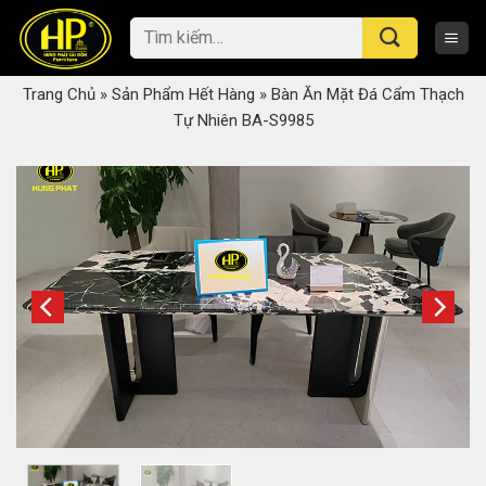
Skip
Tìm
to
kiếm:
content
Trang Chủ
»
Sản Phẩm Hết Hàng
»
Bàn Ăn Mặt Đá Cẩm Thạch
Tự Nhiên BA-S9985