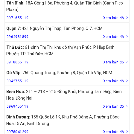
Tân Bình:
18A Cộng Hòa, Phường 4, Quận Tân Bình (Cạnh Pico
Plaza)
0971655119
Xem bản đồ
Quận 7:
421 Nguyễn Thị Thập, Tân Phong, Q.7, HCM
0964981899
Xem bản đồ
Thủ Đức:
61 Đinh Thị Thi, khu đô thị Vạn Phúc, P. Hiệp Bình
Phước, TP. Thủ Đức, HCM
0918655119
Xem bản đồ
Gò Vấp:
760 Quang Trung, Phường 8, Quận Gò Vấp, HCM
0942755119
Xem bản đồ
Biên Hòa:
211 – 213 – 215 Đồng Khởi, Phường Tam Hiệp, Biên
Hòa, Đồng Nai
0969455119
Xem bản đồ
Bình Dương:
155 Quốc Lộ 1K, Khu Phố Đông A, Phường Đông
Hòa, Dĩ An, Bình Dương
0978041299
Xem bản đồ