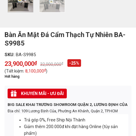
Bàn Ăn Mặt Đá Cẩm Thạch Tự Nhiên BA-
S9985
SKU:
BA-S9985
23,900,000
₫
-25%
₫
32,000,000
Original
Current
price
price
₫
(Tiết kiệm:
8,100,000
)
was:
is:
Hết hàng
32,000,000₫.
23,900,000₫.
KHUYẾN MÃI - ƯU ĐÃI
BIG SALE KHAI TRƯƠNG SHOWROOM QUẬN 2, LƯƠNG ĐỊNH CỦA
Địa chỉ: 109 Lương Định Của, Phường An Khánh, Quận 2, TP.HCM
Trả góp 0%, Free Ship Nội Thành
Giảm thêm 200.000đ khi đặt hàng Online (tùy sản
phẩm)