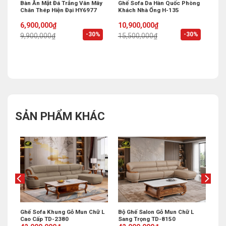
 Bi
Bàn Ăn Mặt Đá Trắng Vân Mây
Ghế Sofa Da Hàn Quốc Phòng
Chân Thép Hiện Đại HY6977
Khách Nhà Ống H-135
Original
Current
Original
Current
6,900,000
₫
10,900,000
₫
price
price
price
price
%
-30%
-30%
9,900,000
₫
15,500,000
₫
was:
is:
was:
is:
9,900,000₫.
6,900,000₫.
15,500,000₫.
10,900,000₫.
SẢN PHẨM KHÁC
Ghế Sofa Khung Gỗ Mun Chữ L
Bộ Ghế Salon Gỗ Mun Chữ L
Cao Cấp TD-2380
Sang Trọng TD-8150
Original
Current
Original
Current