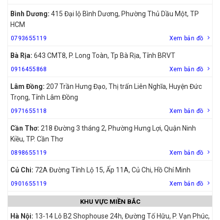
Bình Dương:
415 Đại lộ Bình Dương, Phường Thủ Dầu Một, TP
HCM
0793655119
Xem bản đồ
Bà Rịa:
643 CMT8, P. Long Toàn, Tp Bà Rịa, Tỉnh BRVT
0916455868
Xem bản đồ
Lâm Đồng:
207 Trần Hưng Đạo, Thị trấn Liên Nghĩa, Huyện Đức
Trọng, Tỉnh Lâm Đồng
0971655118
Xem bản đồ
Cần Thơ:
218 Đường 3 tháng 2, Phường Hưng Lợi, Quận Ninh
Kiều, TP. Cần Thơ
0898655119
Xem bản đồ
Củ Chi:
72A Đường Tỉnh Lộ 15, Ấp 11A, Củ Chi, Hồ Chí Minh
0901655119
Xem bản đồ
KHU VỰC MIỀN BẮC
Hà Nội:
13-14 Lô B2 Shophouse 24h, Đường Tố Hữu, P. Vạn Phúc,