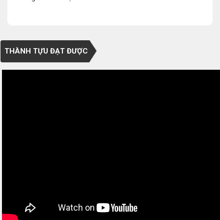
THÀNH TỰU ĐẠT ĐƯỢC
0/5
(0 Reviews)