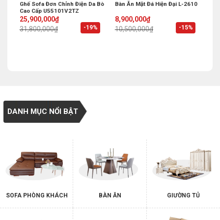
g
Ghế Sofa Đơn Chỉnh Điện Da Bò
Bàn Ăn Mặt Đá Hiện Đại L-2610
Cao Cấp U55101V2TZ
Original
Current
Original
Current
25,900,000
₫
8,900,000
₫
price
price
price
price
%
-19%
-15%
31,800,000
₫
10,500,000
₫
was:
is:
was:
is:
31,800,000₫.
25,900,000₫.
10,500,000₫.
8,900,000₫.
DANH MỤC NỔI BẬT
SOFA PHÒNG KHÁCH
BÀN ĂN
GIƯỜNG TỦ