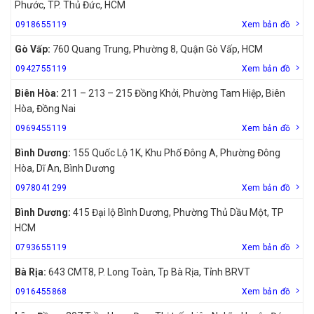
Phước, TP. Thủ Đức, HCM
0918655119
Xem bản đồ
Gò Vấp:
760 Quang Trung, Phường 8, Quận Gò Vấp, HCM
0942755119
Xem bản đồ
Biên Hòa:
211 – 213 – 215 Đồng Khởi, Phường Tam Hiệp, Biên
Hòa, Đồng Nai
0969455119
Xem bản đồ
Bình Dương:
155 Quốc Lộ 1K, Khu Phố Đông A, Phường Đông
Hòa, Dĩ An, Bình Dương
0978041299
Xem bản đồ
Bình Dương:
415 Đại lộ Bình Dương, Phường Thủ Dầu Một, TP
HCM
0793655119
Xem bản đồ
Bà Rịa:
643 CMT8, P. Long Toàn, Tp Bà Rịa, Tỉnh BRVT
0916455868
Xem bản đồ