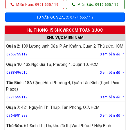
Miền Nam: 0901.655.119
Miền Bắc: 0916.655.119
TƯ VẤN QUA ZALO: 0774.655.119
HỆ THỐNG 15 SHOWROOM TOÀN QUỐC
KHU VỰC MIỀN NAM
Quận 2:
109 Lương Định Của, P. An Khánh, Quận 2, Thủ Đức, HCM
0965755119
Xem bản đồ
Quận 10:
432 Ngô Gia Tự, Phường 4, Quận 10, HCM
0388496015
Xem bản đồ
Tân Bình:
18A Cộng Hòa, Phường 4, Quận Tân Bình (Cạnh Pico
Plaza)
0971655119
Xem bản đồ
Quận 7:
421 Nguyễn Thị Thập, Tân Phong, Q.7, HCM
0964981899
Xem bản đồ
Thủ Đức:
61 Đinh Thị Thi, khu đô thị Vạn Phúc, P. Hiệp Bình