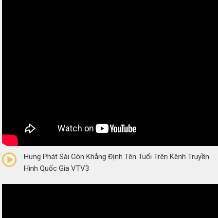
0/5
(0 Reviews)
Hưng Phát Sài Gòn Khẳng Định Tên Tuổi Trên Kênh Truyền
Hình Quốc Gia VTV3