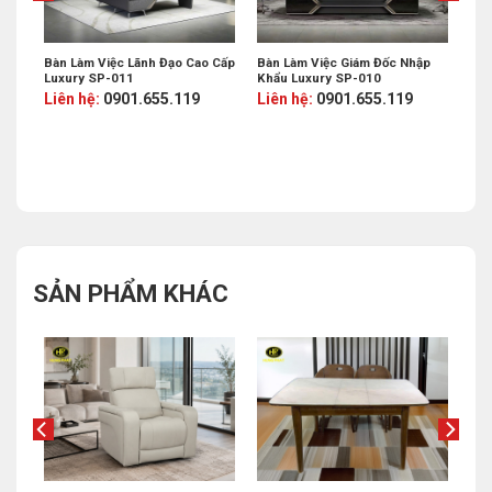
Bàn Làm Việc Lãnh Đạo Cao Cấp
Bàn Làm Việc Giám Đốc Nhập
Luxury SP-011
Khẩu Luxury SP-010
Liên hệ:
0901.655.119
Liên hệ:
0901.655.119
%
SẢN PHẨM KHÁC