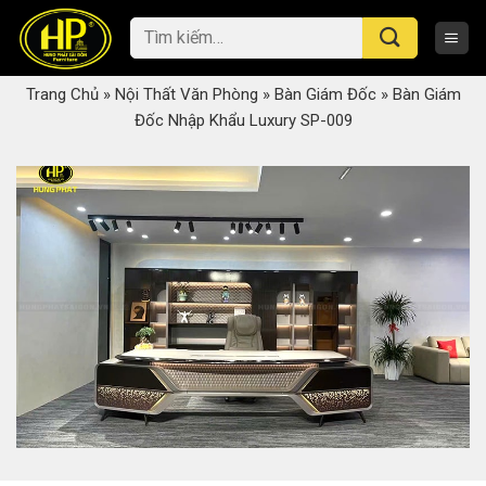
Skip
Tìm
to
kiếm:
content
Trang Chủ
»
Nội Thất Văn Phòng
»
Bàn Giám Đốc
»
Bàn Giám
Đốc Nhập Khẩu Luxury SP-009