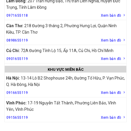
Lâm Đồng:
207 Trần Hưng Đạo, Thị trấn Liên Nghĩa, Huyện Đức
Trọng, Tỉnh Lâm Đồng
0971655118
Xem bản đồ
Cần Thơ:
218 Đường 3 tháng 2, Phường Hưng Lợi, Quận Ninh
Kiều, TP. Cần Thơ
0898655119
Xem bản đồ
Củ Chi:
72A Đường Tỉnh Lộ 15, Ấp 11A, Củ Chi, Hồ Chí Minh
0901655119
Xem bản đồ
KHU VỰC MIỀN BẮC
Hà Nội:
13-14 Lô B2 Shophouse 24h, Đường Tố Hữu, P. Vạn Phúc,
Q. Hà Đông, Hà Nội
0916655119
Xem bản đồ
Vĩnh Phúc:
17-19 Nguyễn Tất Thành, Phường Liên Bảo, Vĩnh
Yên, Vĩnh Phúc
0915655119
Xem bản đồ