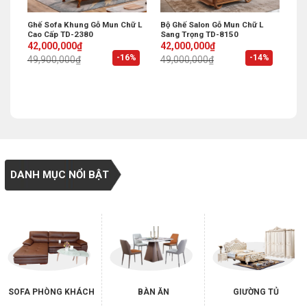
Ghế Sofa Khung Gỗ Mun Chữ L
Bộ Ghế Salon Gỗ Mun Chữ L
Cao Cấp TD-2380
Sang Trọng TD-8150
Original
Current
Original
Current
42,000,000
₫
42,000,000
₫
price
price
price
price
%
-16%
-14%
49,900,000
₫
49,000,000
₫
was:
is:
was:
is:
49,900,000₫.
42,000,000₫.
49,000,000₫.
42,000,000₫.
DANH MỤC NỔI BẬT
SOFA PHÒNG KHÁCH
BÀN ĂN
GIƯỜNG TỦ