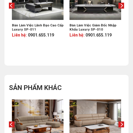
Bàn Làm Việc Lãnh Đạo Cao Cấp
Bàn Làm Việc Giám Đốc Nhập
Luxury SP-011
Khẩu Luxury SP-010
Liên hệ:
0901.655.119
Liên hệ:
0901.655.119
%
SẢN PHẨM KHÁC