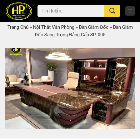
Skip
Tìm
to
kiếm:
content
Trang Chủ
»
Nội Thất Văn Phòng
»
Bàn Giám Đốc
»
Bàn Giám
Đốc Sang Trọng Đẳng Cấp SP-005