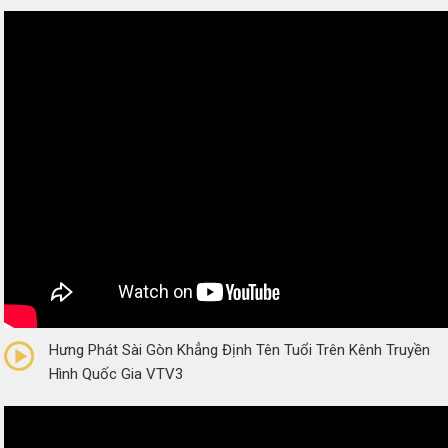
0/5
(0 Reviews)
Hưng Phát Sài Gòn Khẳng Định Tên Tuổi Trên Kênh Truyền
Hình Quốc Gia VTV3