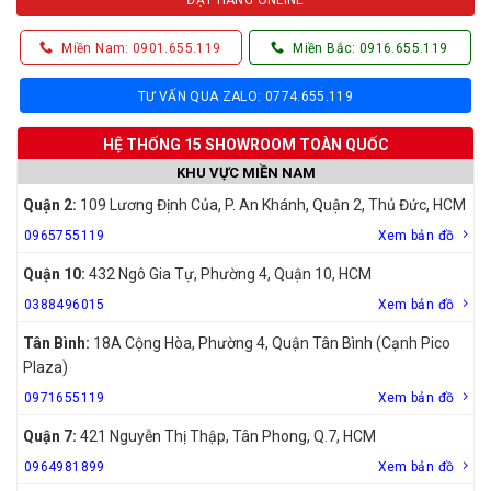
Miền Nam: 0901.655.119
Miền Bắc: 0916.655.119
TƯ VẤN QUA ZALO: 0774.655.119
HỆ THỐNG 15 SHOWROOM TOÀN QUỐC
KHU VỰC MIỀN NAM
Quận 2:
109 Lương Định Của, P. An Khánh, Quận 2, Thủ Đức, HCM
0965755119
Xem bản đồ
Quận 10:
432 Ngô Gia Tự, Phường 4, Quận 10, HCM
0388496015
Xem bản đồ
Tân Bình:
18A Cộng Hòa, Phường 4, Quận Tân Bình (Cạnh Pico
Plaza)
0971655119
Xem bản đồ
Quận 7:
421 Nguyễn Thị Thập, Tân Phong, Q.7, HCM
0964981899
Xem bản đồ