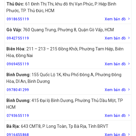
Thủ Đức:
61 Đinh Thị Thi, khu đô thị Vạn Phúc, P. Hiệp Bình
Phước, TP. Thủ Đức, HCM
0918655119
Xem bản đồ
Gò Vấp:
760 Quang Trung, Phường 8, Quận Gò Vấp, HCM
0942755119
Xem bản đồ
Biên Hòa:
211 – 213 – 215 Đồng Khởi, Phường Tam Hiệp, Biên
Hòa, Đồng Nai
0969455119
Xem bản đồ
Bình Dương:
155 Quốc Lộ 1K, Khu Phố Đông A, Phường Đông
Hòa, Dĩ An, Bình Dương
0978041299
Xem bản đồ
Bình Dương:
415 Đại lộ Bình Dương, Phường Thủ Dầu Một, TP
HCM
0793655119
Xem bản đồ
Bà Rịa:
643 CMT8, P. Long Toàn, Tp Bà Rịa, Tỉnh BRVT
0916455868
Xem bản đồ