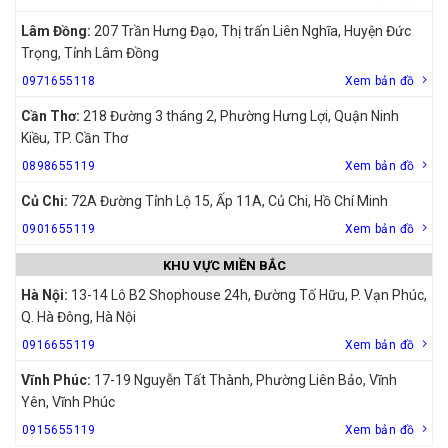
Lâm Đồng:
207 Trần Hưng Đạo, Thị trấn Liên Nghĩa, Huyện Đức
Trọng, Tỉnh Lâm Đồng
0971655118
Xem bản đồ
Cần Thơ:
218 Đường 3 tháng 2, Phường Hưng Lợi, Quận Ninh
Kiều, TP. Cần Thơ
0898655119
Xem bản đồ
Củ Chi:
72A Đường Tỉnh Lộ 15, Ấp 11A, Củ Chi, Hồ Chí Minh
0901655119
Xem bản đồ
KHU VỰC MIỀN BẮC
Hà Nội:
13-14 Lô B2 Shophouse 24h, Đường Tố Hữu, P. Vạn Phúc,
Q. Hà Đông, Hà Nội
0916655119
Xem bản đồ
Vĩnh Phúc:
17-19 Nguyễn Tất Thành, Phường Liên Bảo, Vĩnh
Yên, Vĩnh Phúc
0915655119
Xem bản đồ