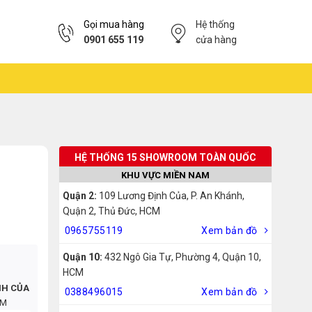
Gọi mua hàng
Hệ thống
0901 655 119
cửa hàng
HỆ THỐNG 15 SHOWROOM TOÀN QUỐC
KHU VỰC MIỀN NAM
Quận 2:
109 Lương Định Của, P. An Khánh,
Quận 2, Thủ Đức, HCM
0965755119
Xem bản đồ
Quận 10:
432 Ngô Gia Tự, Phường 4, Quận 10,
HCM
NH CỦA
0388496015
Xem bản đồ
CM