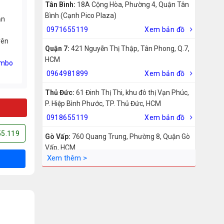
Tân Bình:
18A Cộng Hòa, Phường 4, Quận Tân
Bình (Cạnh Pico Plaza)
ản
0971655119
Xem bản đồ
rên
Quận 7:
421 Nguyễn Thị Thập, Tân Phong, Q.7,
HCM
mbo
0964981899
Xem bản đồ
Thủ Đức:
61 Đinh Thị Thi, khu đô thị Vạn Phúc,
P. Hiệp Bình Phước, TP. Thủ Đức, HCM
0918655119
Xem bản đồ
55.119
Gò Vấp:
760 Quang Trung, Phường 8, Quận Gò
Vấp, HCM
0942755119
Xem bản đồ
Biên Hòa:
211 – 213 – 215 Đồng Khởi, Phường
Tam Hiệp, Biên Hòa, Đồng Nai
0969455119
Xem bản đồ