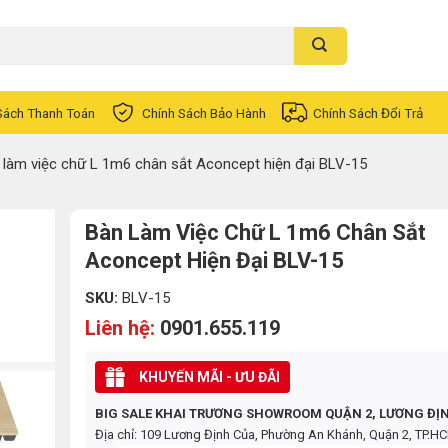
Sách Thanh Toán
Chính Sách Bảo Hành
Chính Sách Đổi Trả
 làm việc chữ L 1m6 chân sắt Aconcept hiện đại BLV-15
Bàn Làm Việc Chữ L 1m6 Chân Sắt
Aconcept Hiện Đại BLV-15
SKU:
BLV-15
Liên hệ:
0901.655.119
KHUYẾN MÃI - ƯU ĐÃI
BIG SALE KHAI TRƯƠNG SHOWROOM QUẬN 2, LƯƠNG ĐỊ
Địa chỉ: 109 Lương Định Của, Phường An Khánh, Quận 2, TP.H