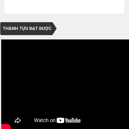
THÀNH TỰU ĐẠT ĐƯỢC
0/5
(0 Reviews)