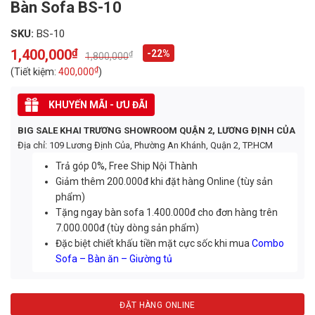
Bàn Sofa BS-10
SKU:
BS-10
1,400,000
₫
-22%
₫
1,800,000
Original
Current
price
price
₫
(Tiết kiệm:
400,000
)
was:
is:
1,800,000₫.
1,400,000₫.
KHUYẾN MÃI - ƯU ĐÃI
BIG SALE KHAI TRƯƠNG SHOWROOM QUẬN 2, LƯƠNG ĐỊNH CỦA
Địa chỉ: 109 Lương Định Của, Phường An Khánh, Quận 2, TP.HCM
Trả góp 0%, Free Ship Nội Thành
Giảm thêm 200.000đ khi đặt hàng Online (tùy sản
phẩm)
Tặng ngay bàn sofa 1.400.000đ cho đơn hàng trên
7.000.000đ (tùy dòng sản phẩm)
Đặc biệt chiết khấu tiền mặt cực sốc khi mua
Combo
Sofa – Bàn ăn – Giường tủ
ĐẶT HÀNG ONLINE