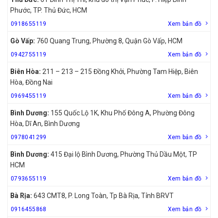
Phước, TP. Thủ Đức, HCM
0918655119
Xem bản đồ
Gò Vấp:
760 Quang Trung, Phường 8, Quận Gò Vấp, HCM
0942755119
Xem bản đồ
Biên Hòa:
211 – 213 – 215 Đồng Khởi, Phường Tam Hiệp, Biên
Hòa, Đồng Nai
0969455119
Xem bản đồ
Bình Dương:
155 Quốc Lộ 1K, Khu Phố Đông A, Phường Đông
Hòa, Dĩ An, Bình Dương
0978041299
Xem bản đồ
Bình Dương:
415 Đại lộ Bình Dương, Phường Thủ Dầu Một, TP
HCM
0793655119
Xem bản đồ
Bà Rịa:
643 CMT8, P. Long Toàn, Tp Bà Rịa, Tỉnh BRVT
0916455868
Xem bản đồ