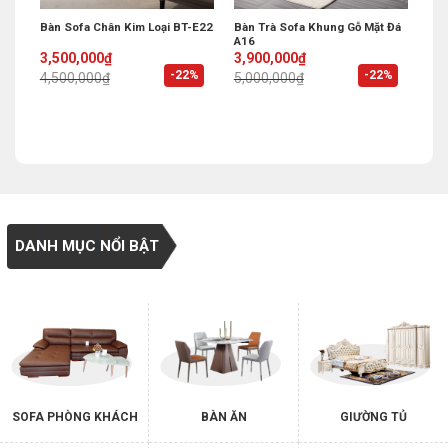
Bàn Sofa Chân Kim Loại BT-E22
Bàn Trà Sofa Khung Gỗ Mặt Đá
A16
Original
Current
Original
Current
3,500,000
₫
3,900,000
₫
price
price
price
price
%
-22%
-22%
4,500,000
₫
5,000,000
₫
was:
is:
was:
is:
4,500,000₫.
3,500,000₫.
5,000,000₫.
3,900,000₫.
DANH MỤC NỔI BẬT
SOFA PHÒNG KHÁCH
BÀN ĂN
GIƯỜNG TỦ