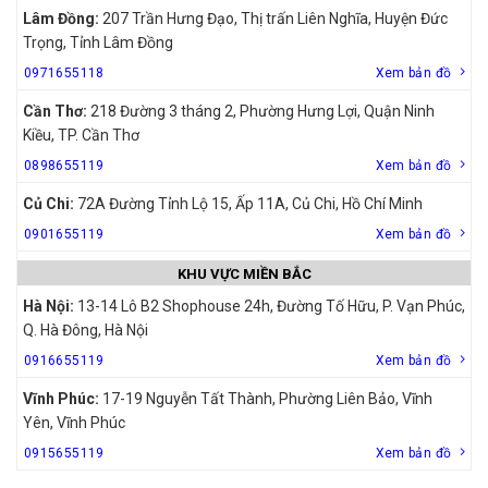
Lâm Đồng:
207 Trần Hưng Đạo, Thị trấn Liên Nghĩa, Huyện Đức
Trọng, Tỉnh Lâm Đồng
0971655118
Xem bản đồ
Cần Thơ:
218 Đường 3 tháng 2, Phường Hưng Lợi, Quận Ninh
Kiều, TP. Cần Thơ
0898655119
Xem bản đồ
Củ Chi:
72A Đường Tỉnh Lộ 15, Ấp 11A, Củ Chi, Hồ Chí Minh
0901655119
Xem bản đồ
KHU VỰC MIỀN BẮC
Hà Nội:
13-14 Lô B2 Shophouse 24h, Đường Tố Hữu, P. Vạn Phúc,
Q. Hà Đông, Hà Nội
0916655119
Xem bản đồ
Vĩnh Phúc:
17-19 Nguyễn Tất Thành, Phường Liên Bảo, Vĩnh
Yên, Vĩnh Phúc
0915655119
Xem bản đồ