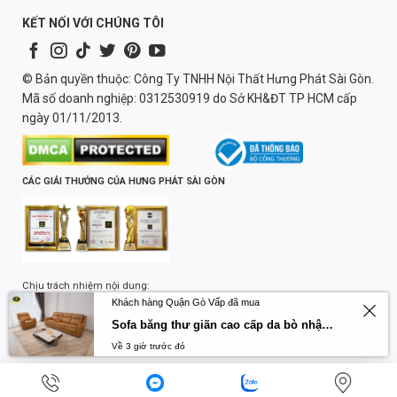
KẾT NỐI VỚI CHÚNG TÔI
© Bản quyền thuộc: Công Ty TNHH Nội Thất Hưng Phát Sài Gòn.
Mã số doanh nghiệp: 0312530919 do Sở KH&ĐT TP HCM cấp
ngày 01/11/2013.
CÁC GIẢI THƯỞNG CỦA HƯNG PHÁT SÀI GÒN
Chịu trách nhiệm nội dung:
Khách hàng Quận Gò Vấp đã mua
Lương Quốc Trường
Sofa băng thư giãn cao cấp da bò nhập khẩu Primo U70797HM
Về 3 giờ trước đó