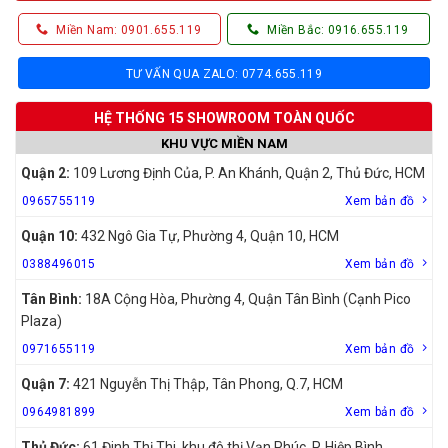
Miền Nam: 0901.655.119
Miền Bắc: 0916.655.119
TƯ VẤN QUA ZALO: 0774.655.119
HỆ THỐNG 15 SHOWROOM TOÀN QUỐC
KHU VỰC MIỀN NAM
Quận 2:
109 Lương Định Của, P. An Khánh, Quận 2, Thủ Đức, HCM
0965755119
Xem bản đồ
Quận 10:
432 Ngô Gia Tự, Phường 4, Quận 10, HCM
0388496015
Xem bản đồ
Tân Bình:
18A Cộng Hòa, Phường 4, Quận Tân Bình (Cạnh Pico
Plaza)
0971655119
Xem bản đồ
Quận 7:
421 Nguyễn Thị Thập, Tân Phong, Q.7, HCM
0964981899
Xem bản đồ
Thủ Đức:
61 Đinh Thị Thi, khu đô thị Vạn Phúc, P. Hiệp Bình