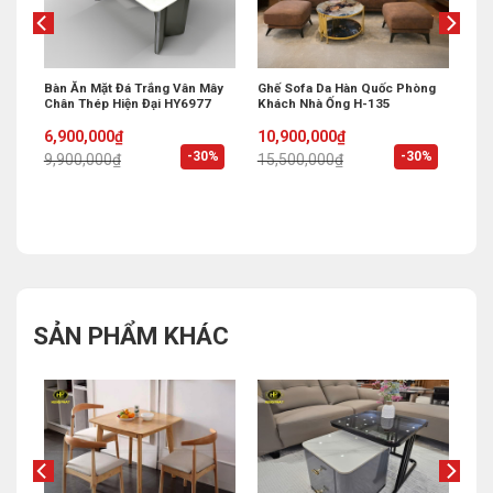
 Bi
Bàn Ăn Mặt Đá Trắng Vân Mây
Ghế Sofa Da Hàn Quốc Phòng
Chân Thép Hiện Đại HY6977
Khách Nhà Ống H-135
Original
Current
Original
Current
6,900,000
₫
10,900,000
₫
price
price
price
price
%
-30%
-30%
9,900,000
₫
15,500,000
₫
was:
is:
was:
is:
9,900,000₫.
6,900,000₫.
15,500,000₫.
10,900,000₫.
SẢN PHẨM KHÁC