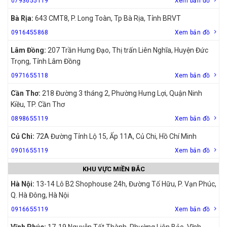
0793655119
Xem bản đồ
Bà Rịa:
643 CMT8, P. Long Toàn, Tp Bà Rịa, Tỉnh BRVT
0916455868
Xem bản đồ
Lâm Đồng:
207 Trần Hưng Đạo, Thị trấn Liên Nghĩa, Huyện Đức
Trọng, Tỉnh Lâm Đồng
0971655118
Xem bản đồ
Cần Thơ:
218 Đường 3 tháng 2, Phường Hưng Lợi, Quận Ninh
Kiều, TP. Cần Thơ
0898655119
Xem bản đồ
Củ Chi:
72A Đường Tỉnh Lộ 15, Ấp 11A, Củ Chi, Hồ Chí Minh
0901655119
Xem bản đồ
KHU VỰC MIỀN BẮC
Hà Nội:
13-14 Lô B2 Shophouse 24h, Đường Tố Hữu, P. Vạn Phúc,
Q. Hà Đông, Hà Nội
0916655119
Xem bản đồ
Vĩnh Phúc:
17-19 Nguyễn Tất Thành, Phường Liên Bảo, Vĩnh