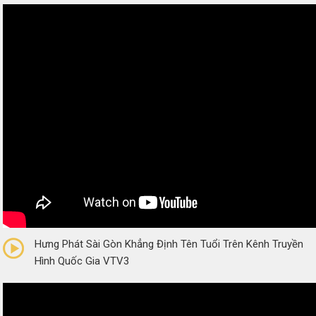
0/5
(0 Reviews)
Hưng Phát Sài Gòn Khẳng Định Tên Tuổi Trên Kênh Truyền
Hình Quốc Gia VTV3