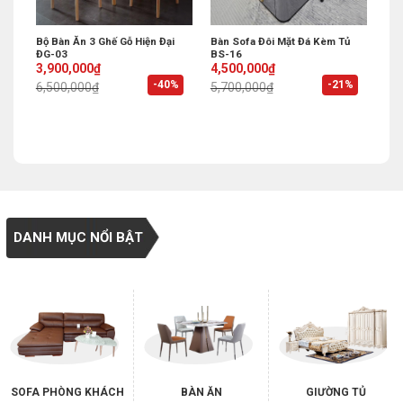
Bộ Bàn Ăn 3 Ghế Gỗ Hiện Đại
Bàn Sofa Đôi Mặt Đá Kèm Tủ
ĐG-03
BS-16
Original
Current
Original
Current
3,900,000
₫
4,500,000
₫
price
price
price
price
%
-40%
-21%
6,500,000
₫
5,700,000
₫
was:
is:
was:
is:
6,500,000₫.
3,900,000₫.
5,700,000₫.
4,500,000₫.
DANH MỤC NỔI BẬT
SOFA PHÒNG KHÁCH
BÀN ĂN
GIƯỜNG TỦ