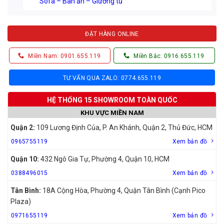
Sofa – Bàn ăn – Giường tủ
ĐẶT HÀNG ONLINE
Miền Nam: 0901.655.119
Miền Bắc: 0916.655.119
TƯ VẤN QUA ZALO: 0774.655.119
HỆ THỐNG 15 SHOWROOM TOÀN QUỐC
KHU VỰC MIỀN NAM
Quận 2:
109 Lương Định Của, P. An Khánh, Quận 2, Thủ Đức, HCM
0965755119
Xem bản đồ
Quận 10:
432 Ngô Gia Tự, Phường 4, Quận 10, HCM
0388496015
Xem bản đồ
Tân Bình:
18A Cộng Hòa, Phường 4, Quận Tân Bình (Cạnh Pico
Plaza)
0971655119
Xem bản đồ