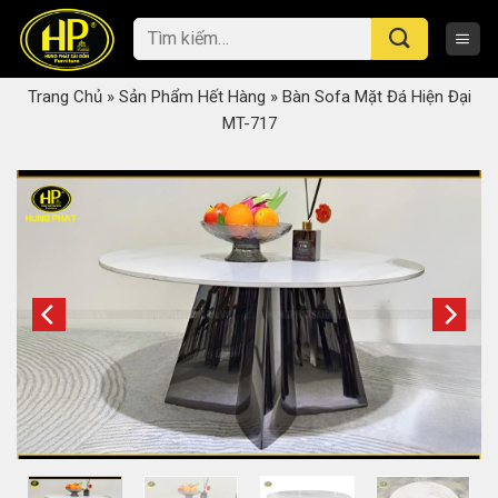
Skip
Tìm
to
kiếm:
content
Trang Chủ
»
Sản Phẩm Hết Hàng
»
Bàn Sofa Mặt Đá Hiện Đại
MT-717