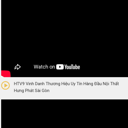
0/5
(0 Reviews)
HTV9 Vinh Danh Thương Hiệu Uy Tín Hàng Đầu Nội Thất
Hưng Phát Sài Gòn