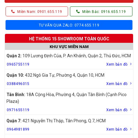
Miền Nam: 0901.655.119
Miền Bắc: 0916.655.119
TƯ VẤN QUA ZALO: 0774.655.119
HỆ THỐNG 15 SHOWROOM TOÀN QUỐC
KHU VỰC MIỀN NAM
Quận 2:
109 Lương Định Của, P. An Khánh, Quận 2, Thủ Đức, HCM
0965755119
Xem bản đồ
Quận 10:
432 Ngô Gia Tự, Phường 4, Quận 10, HCM
0388496015
Xem bản đồ
Tân Bình:
18A Cộng Hòa, Phường 4, Quận Tân Bình (Cạnh Pico
Plaza)
0971655119
Xem bản đồ
Quận 7:
421 Nguyễn Thị Thập, Tân Phong, Q.7, HCM
0964981899
Xem bản đồ