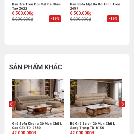
 Đen
Bàn Trà Tròn Đôi Mặt Đá Nhân
Bàn Sofa Mặt Đá Đôi Hình Tròn
Tạo 2622
2657
Original
Current
Original
Current
6,500,000
₫
6,500,000
₫
price
price
price
price
%
-19%
-19%
8,000,000
₫
8,000,000
₫
was:
is:
was:
is:
8,000,000₫.
6,500,000₫.
8,000,000₫.
6,500,000₫.
SẢN PHẨM KHÁC
Ghế Sofa Khung Gỗ Mun Chữ L
Bộ Ghế Salon Gỗ Mun Chữ L
Cao Cấp TD-2380
Sang Trọng TD-8150
Original
Current
Original
Current
42,000,000
₫
42,000,000
₫