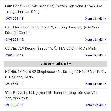
Lâm Đồng:
207 Trần Hưng Đạo, Thị trấn Liên Nghĩa, Huyện Đức
Trọng, Tỉnh Lâm Đồng
0971655118
Xem bản đồ
Cần Thơ:
218 Đường 3 tháng 2, Phường Hưng Lợi, Quận Ninh
Kiều, TP. Cần Thơ
0898655119
Xem bản đồ
Củ Chi:
72A Đường Tỉnh Lộ 15, Ấp 11A, Củ Chi, Hồ Chí Minh
0901655119
Xem bản đồ
KHU VỰC MIỀN BẮC
Hà Nội:
13-14 Lô B2 Shophouse 24h, Đường Tố Hữu, P. Vạn Phúc,
Q. Hà Đông, Hà Nội
0916655119
Xem bản đồ
Vĩnh Phúc:
17-19 Nguyễn Tất Thành, Phường Liên Bảo, Vĩnh
Yên, Vĩnh Phúc
0915655119
Xem bản đồ