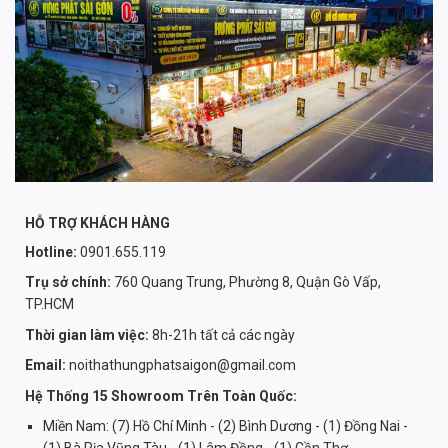
HỖ TRỢ KHÁCH HÀNG
Hotline:
0901.655.119
Trụ sở chính:
760 Quang Trung, Phường 8, Quận Gò Vấp,
TP.HCM
Thời gian làm việc:
8h-21h tất cả các ngày
Email:
noithathungphatsaigon@gmail.com
Hệ Thống 15 Showroom Trên Toàn Quốc:
Miền Nam: (7) Hồ Chí Minh - (2) Bình Dương - (1) Đồng Nai -
(1) Bà Rịa Vũng Tàu - (1) Lâm Đồng - (1) Cần Thơ