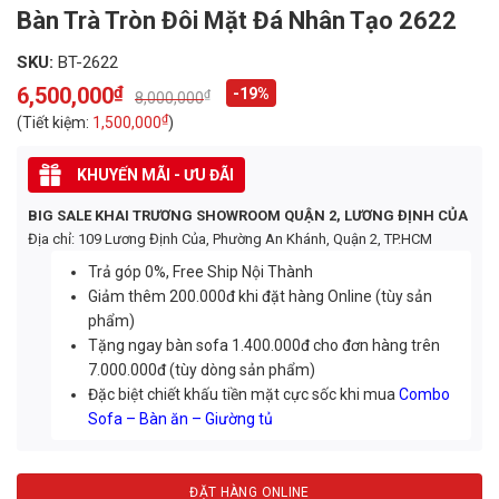
Bàn Trà Tròn Đôi Mặt Đá Nhân Tạo 2622
SKU:
BT-2622
6,500,000
₫
-19%
₫
8,000,000
Original
Current
price
price
₫
(Tiết kiệm:
1,500,000
)
was:
is:
8,000,000₫.
6,500,000₫.
KHUYẾN MÃI - ƯU ĐÃI
BIG SALE KHAI TRƯƠNG SHOWROOM QUẬN 2, LƯƠNG ĐỊNH CỦA
Địa chỉ: 109 Lương Định Của, Phường An Khánh, Quận 2, TP.HCM
Trả góp 0%, Free Ship Nội Thành
Giảm thêm 200.000đ khi đặt hàng Online (tùy sản
phẩm)
Tặng ngay bàn sofa 1.400.000đ cho đơn hàng trên
7.000.000đ (tùy dòng sản phẩm)
Đặc biệt chiết khấu tiền mặt cực sốc khi mua
Combo
Sofa – Bàn ăn – Giường tủ
ĐẶT HÀNG ONLINE