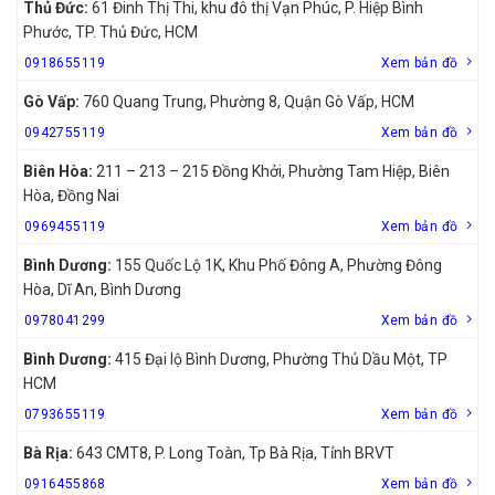
Thủ Đức:
61 Đinh Thị Thi, khu đô thị Vạn Phúc, P. Hiệp Bình
Phước, TP. Thủ Đức, HCM
0918655119
Xem bản đồ
Gò Vấp:
760 Quang Trung, Phường 8, Quận Gò Vấp, HCM
0942755119
Xem bản đồ
Biên Hòa:
211 – 213 – 215 Đồng Khởi, Phường Tam Hiệp, Biên
Hòa, Đồng Nai
0969455119
Xem bản đồ
Bình Dương:
155 Quốc Lộ 1K, Khu Phố Đông A, Phường Đông
Hòa, Dĩ An, Bình Dương
0978041299
Xem bản đồ
Bình Dương:
415 Đại lộ Bình Dương, Phường Thủ Dầu Một, TP
HCM
0793655119
Xem bản đồ
Bà Rịa:
643 CMT8, P. Long Toàn, Tp Bà Rịa, Tỉnh BRVT
0916455868
Xem bản đồ