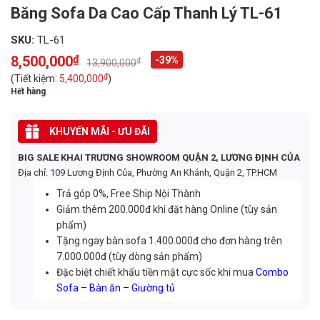
Băng Sofa Da Cao Cấp Thanh Lý TL-61
SKU:
TL-61
8,500,000
₫
-39%
₫
13,900,000
Original
Current
price
price
₫
(Tiết kiệm:
5,400,000
)
was:
is:
Hết hàng
13,900,000₫.
8,500,000₫.
KHUYẾN MÃI - ƯU ĐÃI
BIG SALE KHAI TRƯƠNG SHOWROOM QUẬN 2, LƯƠNG ĐỊNH CỦA
Địa chỉ: 109 Lương Định Của, Phường An Khánh, Quận 2, TP.HCM
Trả góp 0%, Free Ship Nội Thành
Giảm thêm 200.000đ khi đặt hàng Online (tùy sản
phẩm)
Tặng ngay bàn sofa 1.400.000đ cho đơn hàng trên
7.000.000đ (tùy dòng sản phẩm)
Đặc biệt chiết khấu tiền mặt cực sốc khi mua
Combo
Sofa – Bàn ăn – Giường tủ