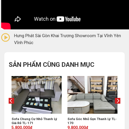
0/5
(0 Reviews)
Hưng Phát Sài Gòn Khai Trương Showroom Tại Vĩnh Yên
Vĩnh Phúc
SẢN PHẨM CÙNG DANH MỤC
Sofa Góc Nhỏ Gọn Thanh Lý TL-
 Lý
Sofa Chung Cư Nhỏ Thanh Lý
170
Giá Rẻ TL-171
Original
Current
Original
Current
9,800,000
₫
5,800,000
₫