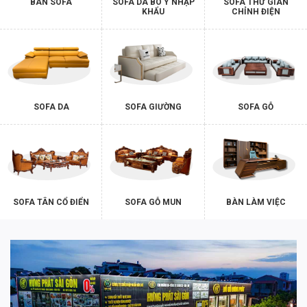
BÀN SOFA
SOFA DA BÒ Ý NHẬP
SOFA THƯ GIÃN
KHẨU
CHỈNH ĐIỆN
SOFA DA
SOFA GIƯỜNG
SOFA GỖ
SOFA TÂN CỔ ĐIỂN
SOFA GỖ MUN
BÀN LÀM VIỆC