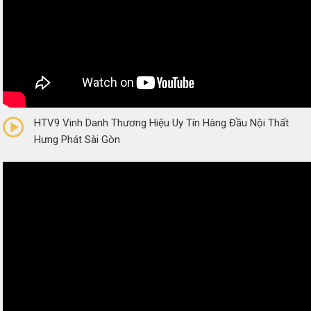
0/5
(0 Reviews)
HTV9 Vinh Danh Thương Hiệu Uy Tín Hàng Đầu Nội Thất
Hưng Phát Sài Gòn