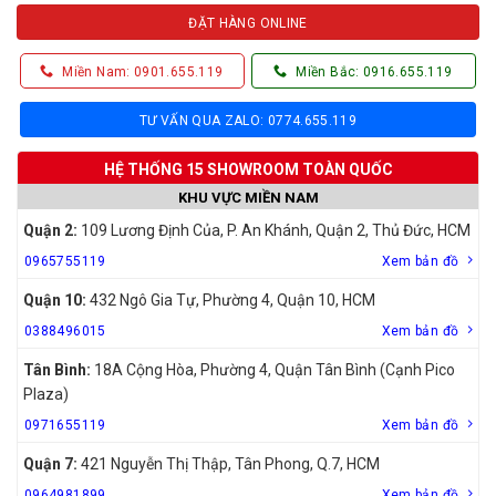
ĐẶT HÀNG ONLINE
Miền Nam: 0901.655.119
Miền Bắc: 0916.655.119
TƯ VẤN QUA ZALO: 0774.655.119
HỆ THỐNG 15 SHOWROOM TOÀN QUỐC
KHU VỰC MIỀN NAM
Quận 2:
109 Lương Định Của, P. An Khánh, Quận 2, Thủ Đức, HCM
0965755119
Xem bản đồ
Quận 10:
432 Ngô Gia Tự, Phường 4, Quận 10, HCM
0388496015
Xem bản đồ
Tân Bình:
18A Cộng Hòa, Phường 4, Quận Tân Bình (Cạnh Pico
Plaza)
0971655119
Xem bản đồ
Quận 7:
421 Nguyễn Thị Thập, Tân Phong, Q.7, HCM
0964981899
Xem bản đồ