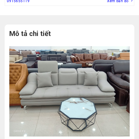
0915655119
Xem bản đồ
Mô tả chi tiết