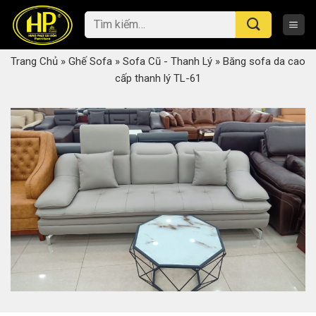
Skip
Tìm
to
kiếm:
content
Trang Chủ
»
Ghế Sofa
»
Sofa Cũ - Thanh Lý
»
Băng sofa da cao
cấp thanh lý TL-61