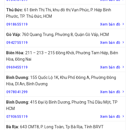
Thủ Đức:
61 Đinh Thị Thi, khu đô thị Vạn Phúc, P. Hiệp Bình
Phước, TP. Thủ Đức, HCM
0918655119
Xem bản đồ
Gò Vấp:
760 Quang Trung, Phường 8, Quận Gò Vấp, HCM
0942755119
Xem bản đồ
Biên Hòa:
211 – 213 – 215 Đồng Khởi, Phường Tam Hiệp, Biên
Hòa, Đồng Nai
0969455119
Xem bản đồ
Bình Dương:
155 Quốc Lộ 1K, Khu Phố Đông A, Phường Đông
Hòa, Dĩ An, Bình Dương
0978041299
Xem bản đồ
Bình Dương:
415 Đại lộ Bình Dương, Phường Thủ Dầu Một, TP
HCM
0793655119
Xem bản đồ
Bà Rịa:
643 CMT8, P. Long Toàn, Tp Bà Rịa, Tỉnh BRVT