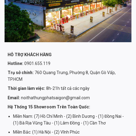
HỖ TRỢ KHÁCH HÀNG
Hotline:
0901.655.119
Trụ sở chính:
760 Quang Trung, Phường 8, Quận Gò Vấp,
TP.HCM
Thời gian làm việc:
8h-21h tất cả các ngày
Email:
noithathungphatsaigon@gmail.com
Hệ Thống 15 Showroom Trên Toàn Quốc:
Miền Nam: (7) Hồ Chí Minh - (2) Bình Dương - (1) Đồng Nai -
(1) Bà Rịa Vũng Tàu - (1) Lâm Đồng - (1) Cần Thơ
Miền Bắc: (1) Hà Nội - (2) Vĩnh Phúc