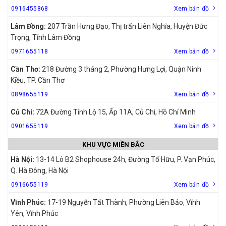
0916455868
Xem bản đồ
Lâm Đồng:
207 Trần Hưng Đạo, Thị trấn Liên Nghĩa, Huyện Đức
Trọng, Tỉnh Lâm Đồng
0971655118
Xem bản đồ
Cần Thơ:
218 Đường 3 tháng 2, Phường Hưng Lợi, Quận Ninh
Kiều, TP. Cần Thơ
0898655119
Xem bản đồ
Củ Chi:
72A Đường Tỉnh Lộ 15, Ấp 11A, Củ Chi, Hồ Chí Minh
0901655119
Xem bản đồ
KHU VỰC MIỀN BẮC
Hà Nội:
13-14 Lô B2 Shophouse 24h, Đường Tố Hữu, P. Vạn Phúc,
Q. Hà Đông, Hà Nội
0916655119
Xem bản đồ
Vĩnh Phúc:
17-19 Nguyễn Tất Thành, Phường Liên Bảo, Vĩnh
Yên, Vĩnh Phúc