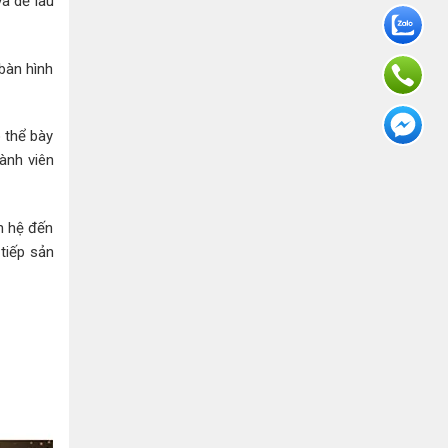
à dễ lau
bàn hình
 thể bày
ành viên
n hệ đến
tiếp sản