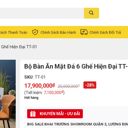
Sách Thanh Toán
Chính Sách Bảo Hành
Chính Sách Đổi Trả
 Ghế Hiện Đại TT-01
Bộ Bàn Ăn Mặt Đá 6 Ghế Hiện Đại TT
SKU:
TT-01
17,900,000
₫
-28%
₫
25,000,000
Original
Current
price
price
₫
(Tiết kiệm:
7,100,000
)
was:
is:
Hết hàng
25,000,000₫.
17,900,000₫.
KHUYẾN MÃI - ƯU ĐÃI
BIG SALE KHAI TRƯƠNG SHOWROOM QUẬN 2, LƯƠNG ĐỊ