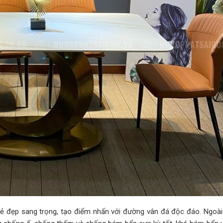
vẻ đẹp sang trọng, tạo điểm nhấn với đường vân đá độc đáo. Ngoài 