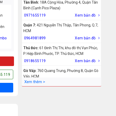
CM
Tân Bình:
18A Cộng Hòa, Phường 4, Quận Tân
Bình (Cạnh Pico Plaza)
ản
0971655119
Xem bản đồ
Quận 7:
421 Nguyễn Thị Thập, Tân Phong, Q.7,
rên
HCM
mbo
0964981899
Xem bản đồ
Thủ Đức:
61 Đinh Thị Thi, khu đô thị Vạn Phúc,
P. Hiệp Bình Phước, TP. Thủ Đức, HCM
0918655119
Xem bản đồ
Gò Vấp:
760 Quang Trung, Phường 8, Quận Gò
55.119
Vấp, HCM
0942755119
Xem bản đồ
Biên Hòa:
211 – 213 – 215 Đồng Khởi, Phường
Tam Hiệp, Biên Hòa, Đồng Nai
0969455119
Xem bản đồ