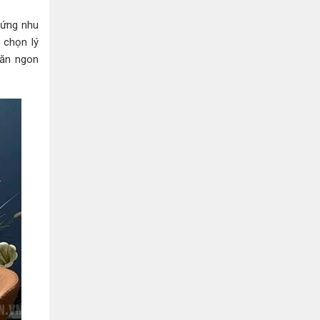
Bình Dương:
155 Quốc Lộ 1K, Khu Phố Đông A,
Phường Đông Hòa, Dĩ An, Bình Dương
 ứng nhu
0978041299
Xem bản đồ
 chọn lý
 ăn ngon
Bình Dương:
415 Đại lộ Bình Dương, Phường
Thủ Dầu Một, TP HCM
0793655119
Xem bản đồ
Bà Rịa:
643 CMT8, P. Long Toàn, Tp Bà Rịa,
Tỉnh BRVT
0916455868
Xem bản đồ
Lâm Đồng:
207 Trần Hưng Đạo, Thị trấn Liên
Nghĩa, Huyện Đức Trọng, Tỉnh Lâm Đồng
0971655118
Xem bản đồ
Cần Thơ:
218 Đường 3 tháng 2, Phường Hưng
Lợi, Quận Ninh Kiều, TP. Cần Thơ
0898655119
Xem bản đồ
Củ Chi:
72A Đường Tỉnh Lộ 15, Ấp 11A, Củ Chi,