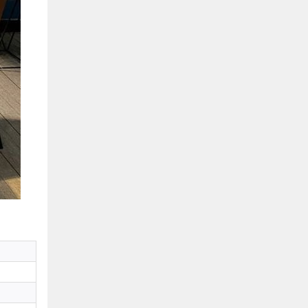
Hồ Chí Minh
0901655119
Xem bản đồ
KHU VỰC MIỀN BẮC
Hà Nội:
13-14 Lô B2 Shophouse 24h, Đường Tố
Hữu, P. Vạn Phúc, Q. Hà Đông, Hà Nội
0916655119
Xem bản đồ
Vĩnh Phúc:
17-19 Nguyễn Tất Thành, Phường
Liên Bảo, Vĩnh Yên, Vĩnh Phúc
0915655119
Xem bản đồ