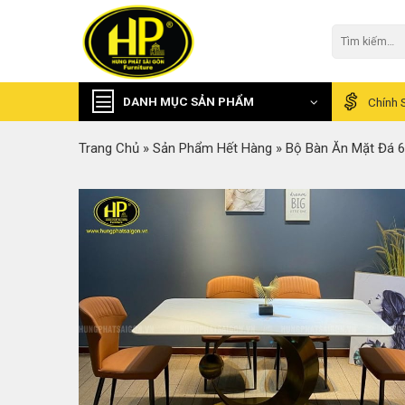
Skip
to
Tìm
kiếm:
content
DANH MỤC SẢN PHẨM
Chính 
Trang Chủ
»
Sản Phẩm Hết Hàng
»
Bộ Bàn Ăn Mặt Đá 6