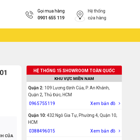
Gọi mua hàng
Hệ thống
0901 655 119
cửa hàng
HỆ THỐNG 15 SHOWROOM TOÀN QUỐC
-01
KHU VỰC MIỀN NAM
Quận 2:
109 Lương Định Của, P. An Khánh,
Quận 2, Thủ Đức, HCM
0965755119
Xem bản đồ
Quận 10:
432 Ngô Gia Tự, Phường 4, Quận 10,
HCM
0388496015
Xem bản đồ
NH CỦA