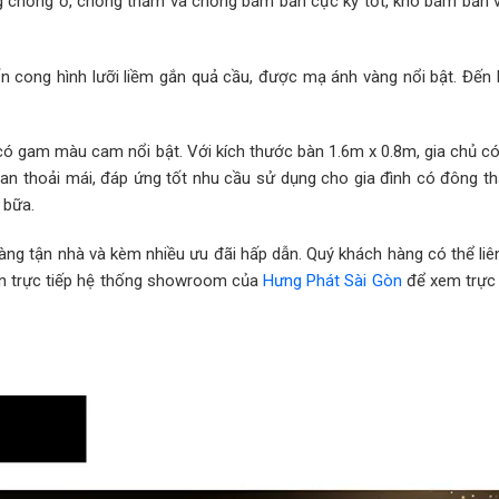
g chống ố, chống thấm và chống bám bẩn cực kỳ tốt, khó bám bẩn v
ốn cong hình lưỡi liềm gắn quả cầu, được mạ ánh vàng nổi bật. Đến 
có gam màu cam nổi bật. Với kích thước bàn 1.6m x 0.8m, gia chủ có
an thoải mái, đáp ứng tốt nhu cầu sử dụng cho gia đình có đông th
 bữa.
ng tận nhà và kèm nhiều ưu đãi hấp dẫn. Quý khách hàng có thể liê
n trực tiếp hệ thống showroom của
Hưng Phát Sài Gòn
để xem trực 