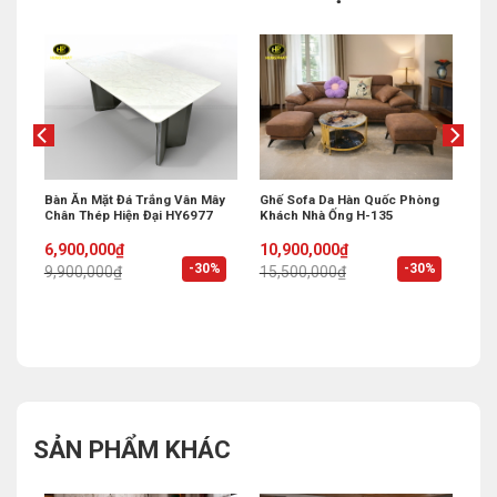
 Bi
Bàn Ăn Mặt Đá Trắng Vân Mây
Ghế Sofa Da Hàn Quốc Phòng
Chân Thép Hiện Đại HY6977
Khách Nhà Ống H-135
Original
Current
Original
Current
6,900,000
₫
10,900,000
₫
price
price
price
price
%
-30%
-30%
9,900,000
₫
15,500,000
₫
was:
is:
was:
is:
9,900,000₫.
6,900,000₫.
15,500,000₫.
10,900,000₫.
SẢN PHẨM KHÁC