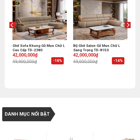
Ghế Sofa Khung Gỗ Mun Chữ L
Bộ Ghế Salon Gỗ Mun Chữ L
Cao Cấp TD-2380
Sang Trọng TD-8150
Original
Current
Original
Current
42,000,000
₫
42,000,000
₫
price
price
price
price
%
-16%
-14%
49,900,000
₫
49,000,000
₫
was:
is:
was:
is:
49,900,000₫.
42,000,000₫.
49,000,000₫.
42,000,000₫.
DANH MỤC NỔI BẬT