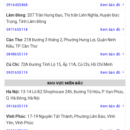
0916455868
Xem bản đồ
Lâm Đồng:
207 Trần Hưng Đạo, Thị trấn Liên Nghĩa, Huyện Đức
Trọng, Tỉnh Lâm Đồng
0971655118
Xem bản đồ
Cần Thơ:
218 Đường 3 tháng 2, Phường Hưng Lợi, Quận Ninh
Kiều, TP. Cần Thơ
0898655119
Xem bản đồ
Củ Chi:
72A Đường Tỉnh Lộ 15, Ấp 11A, Củ Chi, Hồ Chí Minh
0901655119
Xem bản đồ
KHU VỰC MIỀN BẮC
Hà Nội:
13-14 Lô B2 Shophouse 24h, Đường Tố Hữu, P. Vạn Phúc,
Q. Hà Đông, Hà Nội
0916655119
Xem bản đồ
Vĩnh Phúc:
17-19 Nguyễn Tất Thành, Phường Liên Bảo, Vĩnh
Yên, Vĩnh Phúc