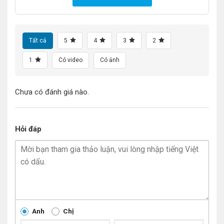
Tất cả
5
4
3
2
1
Có video
Có ảnh
Chưa có đánh giá nào.
Hỏi đáp
Anh
Chị