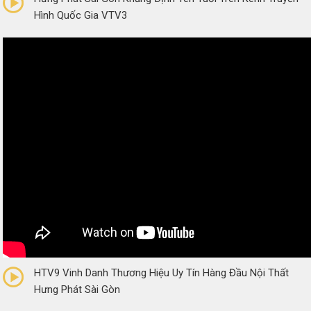
Hình Quốc Gia VTV3
0/5
(0 Reviews)
HTV9 Vinh Danh Thương Hiệu Uy Tín Hàng Đầu Nội Thất
Hưng Phát Sài Gòn