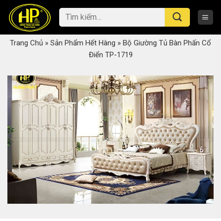
Skip
Tìm
to
kiếm:
content
Trang Chủ
»
Sản Phẩm Hết Hàng
»
Bộ Giường Tủ Bàn Phấn Cổ
Điển TP-1719