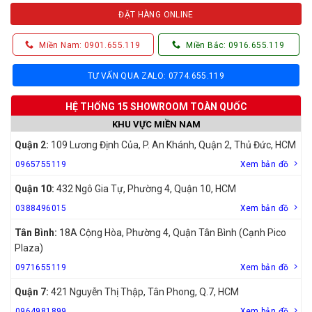
ĐẶT HÀNG ONLINE
Miền Nam: 0901.655.119
Miền Bắc: 0916.655.119
TƯ VẤN QUA ZALO: 0774.655.119
HỆ THỐNG 15 SHOWROOM TOÀN QUỐC
KHU VỰC MIỀN NAM
Quận 2:
109 Lương Định Của, P. An Khánh, Quận 2, Thủ Đức, HCM
0965755119
Xem bản đồ
Quận 10:
432 Ngô Gia Tự, Phường 4, Quận 10, HCM
0388496015
Xem bản đồ
Tân Bình:
18A Cộng Hòa, Phường 4, Quận Tân Bình (Cạnh Pico
Plaza)
0971655119
Xem bản đồ
Quận 7:
421 Nguyễn Thị Thập, Tân Phong, Q.7, HCM
0964981899
Xem bản đồ