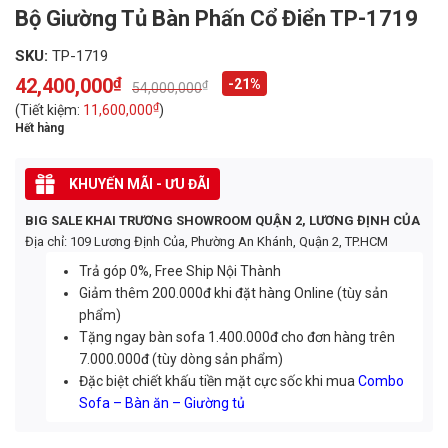
Bộ Giường Tủ Bàn Phấn Cổ Điển TP-1719
SKU:
TP-1719
42,400,000
₫
-21%
₫
54,000,000
Original
Current
price
price
₫
(Tiết kiệm:
11,600,000
)
was:
is:
Hết hàng
54,000,000₫.
42,400,000₫.
KHUYẾN MÃI - ƯU ĐÃI
BIG SALE KHAI TRƯƠNG SHOWROOM QUẬN 2, LƯƠNG ĐỊNH CỦA
Địa chỉ: 109 Lương Định Của, Phường An Khánh, Quận 2, TP.HCM
Trả góp 0%, Free Ship Nội Thành
Giảm thêm 200.000đ khi đặt hàng Online (tùy sản
phẩm)
Tặng ngay bàn sofa 1.400.000đ cho đơn hàng trên
7.000.000đ (tùy dòng sản phẩm)
Đặc biệt chiết khấu tiền mặt cực sốc khi mua
Combo
Sofa – Bàn ăn – Giường tủ