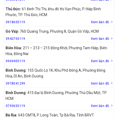
Thủ Đức:
61 Đinh Thị Thi, khu đô thị Vạn Phúc, P. Hiệp Bình
Phước, TP. Thủ Đức, HCM
0918655119
Xem bản đồ
Gò Vấp:
760 Quang Trung, Phường 8, Quận Gò Vấp, HCM
0942755119
Xem bản đồ
Biên Hòa:
211 – 213 – 215 Đồng Khởi, Phường Tam Hiệp, Biên
Hòa, Đồng Nai
0969455119
Xem bản đồ
Bình Dương:
155 Quốc Lộ 1K, Khu Phố Đông A, Phường Đông
Hòa, Dĩ An, Bình Dương
0978041299
Xem bản đồ
Bình Dương:
415 Đại lộ Bình Dương, Phường Thủ Dầu Một, TP
HCM
0793655119
Xem bản đồ
Bà Rịa:
643 CMT8, P. Long Toàn, Tp Bà Rịa, Tỉnh BRVT