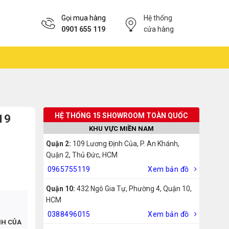
Gọi mua hàng
Hệ thống
0901 655 119
cửa hàng
HỆ THỐNG 15 SHOWROOM TOÀN QUỐC
19
KHU VỰC MIỀN NAM
Quận 2:
109 Lương Định Của, P. An Khánh,
Quận 2, Thủ Đức, HCM
0965755119
Xem bản đồ
Quận 10:
432 Ngô Gia Tự, Phường 4, Quận 10,
HCM
0388496015
Xem bản đồ
NH CỦA