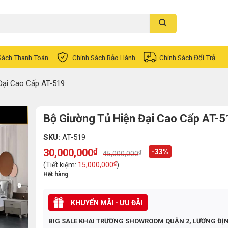
Sách Thanh Toán
Chính Sách Bảo Hành
Chính Sách Đổi Trả
Đại Cao Cấp AT-519
Bộ Giường Tủ Hiện Đại Cao Cấp AT-5
SKU:
AT-519
30,000,000
₫
-33%
₫
45,000,000
Original
Current
price
price
₫
(Tiết kiệm:
15,000,000
)
was:
is:
Hết hàng
45,000,000₫.
30,000,000₫.
KHUYẾN MÃI - ƯU ĐÃI
BIG SALE KHAI TRƯƠNG SHOWROOM QUẬN 2, LƯƠNG ĐỊ