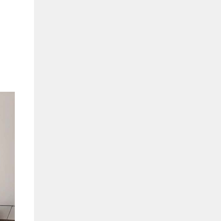
Bình Dương:
155 Quốc Lộ 1K, Khu Phố Đông A,
Phường Đông Hòa, Dĩ An, Bình Dương
0978041299
Xem bản đồ
Bình Dương:
415 Đại lộ Bình Dương, Phường
Thủ Dầu Một, TP HCM
0793655119
Xem bản đồ
Bà Rịa:
643 CMT8, P. Long Toàn, Tp Bà Rịa,
Tỉnh BRVT
0916455868
Xem bản đồ
Lâm Đồng:
207 Trần Hưng Đạo, Thị trấn Liên
Nghĩa, Huyện Đức Trọng, Tỉnh Lâm Đồng
0971655118
Xem bản đồ
Cần Thơ:
218 Đường 3 tháng 2, Phường Hưng
Lợi, Quận Ninh Kiều, TP. Cần Thơ
0898655119
Xem bản đồ
Củ Chi:
72A Đường Tỉnh Lộ 15, Ấp 11A, Củ Chi,