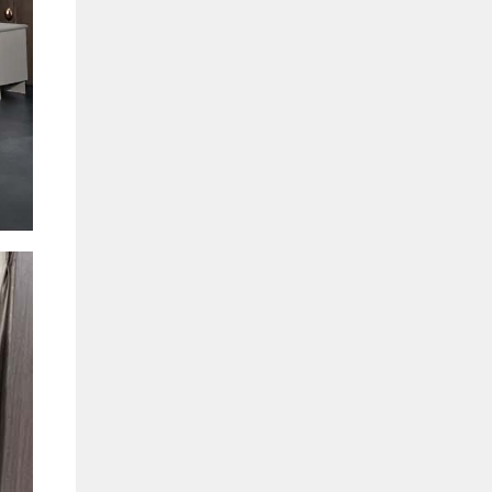
Hồ Chí Minh
0901655119
Xem bản đồ
KHU VỰC MIỀN BẮC
Hà Nội:
13-14 Lô B2 Shophouse 24h, Đường Tố
Hữu, P. Vạn Phúc, Q. Hà Đông, Hà Nội
0916655119
Xem bản đồ
Vĩnh Phúc:
17-19 Nguyễn Tất Thành, Phường
Liên Bảo, Vĩnh Yên, Vĩnh Phúc
0915655119
Xem bản đồ