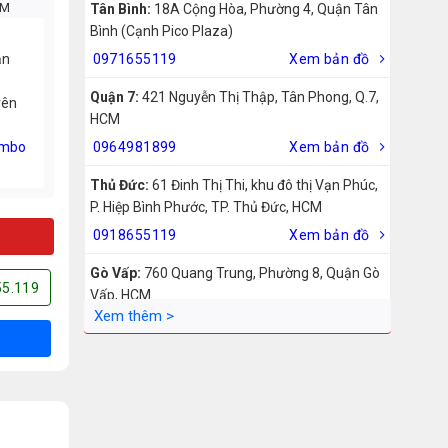
CM
Tân Bình:
18A Cộng Hòa, Phường 4, Quận Tân
Bình (Cạnh Pico Plaza)
ản
0971655119
Xem bản đồ
Quận 7:
421 Nguyễn Thị Thập, Tân Phong, Q.7,
rên
HCM
mbo
0964981899
Xem bản đồ
Thủ Đức:
61 Đinh Thị Thi, khu đô thị Vạn Phúc,
P. Hiệp Bình Phước, TP. Thủ Đức, HCM
0918655119
Xem bản đồ
Gò Vấp:
760 Quang Trung, Phường 8, Quận Gò
55.119
Vấp, HCM
0942755119
Xem bản đồ
Biên Hòa:
211 – 213 – 215 Đồng Khởi, Phường
Tam Hiệp, Biên Hòa, Đồng Nai
0969455119
Xem bản đồ