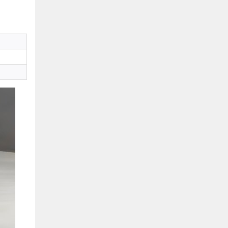
Bình Dương:
155 Quốc Lộ 1K, Khu Phố Đông A,
Phường Đông Hòa, Dĩ An, Bình Dương
0978041299
Xem bản đồ
Bình Dương:
415 Đại lộ Bình Dương, Phường
Thủ Dầu Một, TP HCM
0793655119
Xem bản đồ
Bà Rịa:
643 CMT8, P. Long Toàn, Tp Bà Rịa,
Tỉnh BRVT
0916455868
Xem bản đồ
Lâm Đồng:
207 Trần Hưng Đạo, Thị trấn Liên
Nghĩa, Huyện Đức Trọng, Tỉnh Lâm Đồng
0971655118
Xem bản đồ
Cần Thơ:
218 Đường 3 tháng 2, Phường Hưng
Lợi, Quận Ninh Kiều, TP. Cần Thơ
0898655119
Xem bản đồ
Củ Chi:
72A Đường Tỉnh Lộ 15, Ấp 11A, Củ Chi,