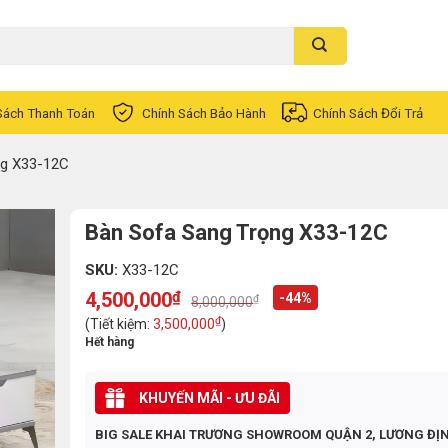
Sách Thanh Toán
Chính Sách Bảo Hành
Chính Sách Đổi Trả
ng X33-12C
Bàn Sofa Sang Trọng X33-12C
SKU:
X33-12C
4,500,000
₫
-44%
₫
8,000,000
Original
Current
price
price
₫
(Tiết kiệm:
3,500,000
)
was:
is:
Hết hàng
8,000,000₫.
4,500,000₫.
KHUYẾN MÃI - ƯU ĐÃI
BIG SALE KHAI TRƯƠNG SHOWROOM QUẬN 2, LƯƠNG ĐỊ