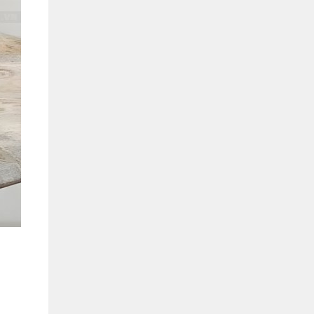
Hồ Chí Minh
0901655119
Xem bản đồ
KHU VỰC MIỀN BẮC
Hà Nội:
13-14 Lô B2 Shophouse 24h, Đường Tố
Hữu, P. Vạn Phúc, Q. Hà Đông, Hà Nội
0916655119
Xem bản đồ
Vĩnh Phúc:
17-19 Nguyễn Tất Thành, Phường
Liên Bảo, Vĩnh Yên, Vĩnh Phúc
0915655119
Xem bản đồ