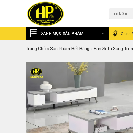
Skip
to
Tìm
kiếm:
content
DANH MỤC SẢN PHẨM
Chính 
Trang Chủ
»
Sản Phẩm Hết Hàng
»
Bàn Sofa Sang Trọ