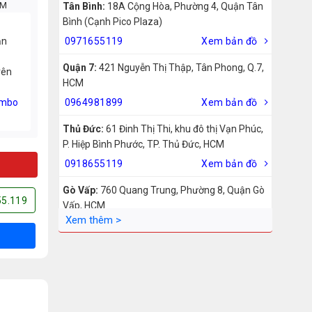
CM
Tân Bình:
18A Cộng Hòa, Phường 4, Quận Tân
Bình (Cạnh Pico Plaza)
ản
0971655119
Xem bản đồ
Quận 7:
421 Nguyễn Thị Thập, Tân Phong, Q.7,
rên
HCM
mbo
0964981899
Xem bản đồ
Thủ Đức:
61 Đinh Thị Thi, khu đô thị Vạn Phúc,
P. Hiệp Bình Phước, TP. Thủ Đức, HCM
0918655119
Xem bản đồ
Gò Vấp:
760 Quang Trung, Phường 8, Quận Gò
55.119
Vấp, HCM
0942755119
Xem bản đồ
Biên Hòa:
211 – 213 – 215 Đồng Khởi, Phường
Tam Hiệp, Biên Hòa, Đồng Nai
0969455119
Xem bản đồ