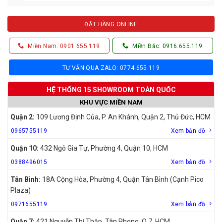
ĐẶT HÀNG ONLINE
Miền Nam: 0901.655.119
Miền Bắc: 0916.655.119
TƯ VẤN QUA ZALO: 0774.655.119
HỆ THỐNG 15 SHOWROOM TOÀN QUỐC
KHU VỰC MIỀN NAM
Quận 2:
109 Lương Định Của, P. An Khánh, Quận 2, Thủ Đức, HCM
0965755119
Xem bản đồ
Quận 10:
432 Ngô Gia Tự, Phường 4, Quận 10, HCM
0388496015
Xem bản đồ
Tân Bình:
18A Cộng Hòa, Phường 4, Quận Tân Bình (Cạnh Pico
Plaza)
0971655119
Xem bản đồ
Quận 7:
421 Nguyễn Thị Thập, Tân Phong, Q.7, HCM