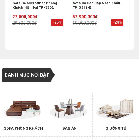
Sofa Da Microfiber Phòng
Sofa Da Cao Cấp Nhập Khẩu
Khách Hiện Đại TP-3302
TP-3311-B
Original
Current
Original
Current
22,000,000
₫
52,900,000
₫
price
price
price
price
%
-25%
-24%
29,500,000
₫
69,900,000
₫
was:
is:
was:
is:
29,500,000₫.
22,000,000₫.
69,900,000₫.
52,900,000₫.
DANH MỤC NỔI BẬT
SOFA PHÒNG KHÁCH
BÀN ĂN
GIƯỜNG TỦ