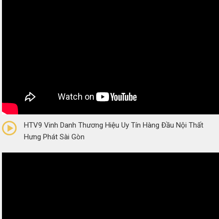
0/5
(0 Reviews)
HTV9 Vinh Danh Thương Hiệu Uy Tín Hàng Đầu Nội Thất
Hưng Phát Sài Gòn