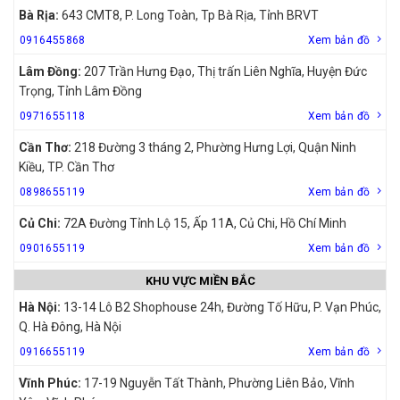
Bà Rịa:
643 CMT8, P. Long Toàn, Tp Bà Rịa, Tỉnh BRVT
0916455868
Xem bản đồ
Lâm Đồng:
207 Trần Hưng Đạo, Thị trấn Liên Nghĩa, Huyện Đức
Trọng, Tỉnh Lâm Đồng
0971655118
Xem bản đồ
Cần Thơ:
218 Đường 3 tháng 2, Phường Hưng Lợi, Quận Ninh
Kiều, TP. Cần Thơ
0898655119
Xem bản đồ
Củ Chi:
72A Đường Tỉnh Lộ 15, Ấp 11A, Củ Chi, Hồ Chí Minh
0901655119
Xem bản đồ
KHU VỰC MIỀN BẮC
Hà Nội:
13-14 Lô B2 Shophouse 24h, Đường Tố Hữu, P. Vạn Phúc,
Q. Hà Đông, Hà Nội
0916655119
Xem bản đồ
Vĩnh Phúc:
17-19 Nguyễn Tất Thành, Phường Liên Bảo, Vĩnh