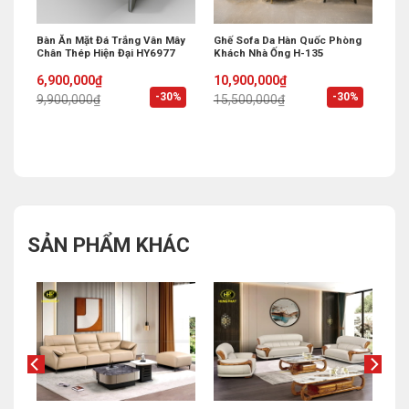
 Bi
Bàn Ăn Mặt Đá Trắng Vân Mây
Ghế Sofa Da Hàn Quốc Phòng
Chân Thép Hiện Đại HY6977
Khách Nhà Ống H-135
Original
Current
Original
Current
6,900,000
₫
10,900,000
₫
price
price
price
price
%
-30%
-30%
9,900,000
₫
15,500,000
₫
was:
is:
was:
is:
9,900,000₫.
6,900,000₫.
15,500,000₫.
10,900,000₫.
SẢN PHẨM KHÁC