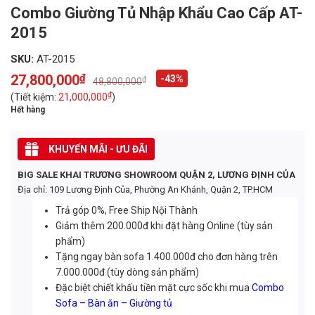
Combo Giường Tủ Nhập Khẩu Cao Cấp AT-
2015
SKU:
AT-2015
27,800,000
₫
-43%
₫
48,800,000
Original
Current
price
price
₫
(Tiết kiệm:
21,000,000
)
was:
is:
Hết hàng
48,800,000₫.
27,800,000₫.
KHUYẾN MÃI - ƯU ĐÃI
BIG SALE KHAI TRƯƠNG SHOWROOM QUẬN 2, LƯƠNG ĐỊNH CỦA
Địa chỉ: 109 Lương Định Của, Phường An Khánh, Quận 2, TP.HCM
Trả góp 0%, Free Ship Nội Thành
Giảm thêm 200.000đ khi đặt hàng Online (tùy sản
phẩm)
Tặng ngay bàn sofa 1.400.000đ cho đơn hàng trên
7.000.000đ (tùy dòng sản phẩm)
Đặc biệt chiết khấu tiền mặt cực sốc khi mua
Combo
Sofa – Bàn ăn – Giường tủ