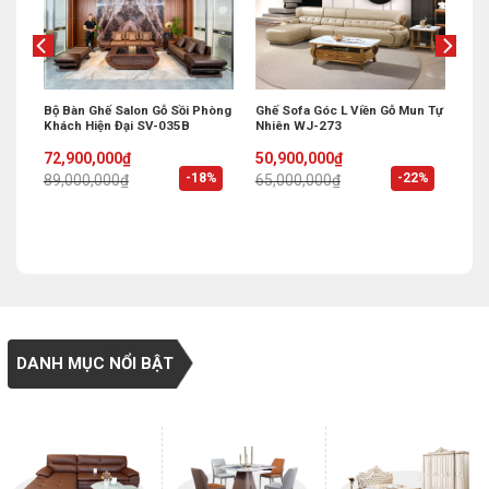
Khẩu
Bộ Bàn Ghế Salon Gỗ Sồi Phòng
Ghế Sofa Góc L Viền Gỗ Mun Tự
Khách Hiện Đại SV-035B
Nhiên WJ-273
Original
Current
Original
Current
72,900,000
₫
50,900,000
₫
price
price
price
price
%
-18%
-22%
89,000,000
₫
65,000,000
₫
was:
is:
was:
is:
89,000,000₫.
72,900,000₫.
65,000,000₫.
50,900,000₫.
DANH MỤC NỔI BẬT