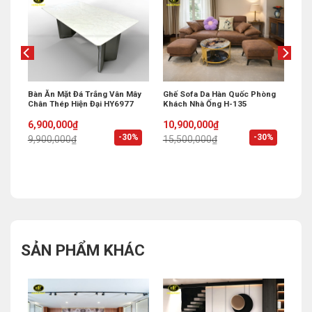
 Bi
Bàn Ăn Mặt Đá Trắng Vân Mây
Ghế Sofa Da Hàn Quốc Phòng
Chân Thép Hiện Đại HY6977
Khách Nhà Ống H-135
Original
Current
Original
Current
6,900,000
₫
10,900,000
₫
price
price
price
price
%
-30%
-30%
9,900,000
₫
15,500,000
₫
was:
is:
was:
is:
9,900,000₫.
6,900,000₫.
15,500,000₫.
10,900,000₫.
SẢN PHẨM KHÁC