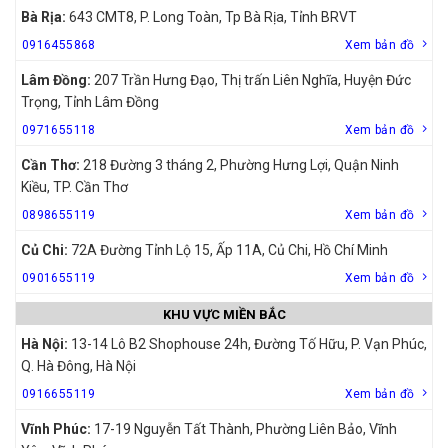
Bà Rịa:
643 CMT8, P. Long Toàn, Tp Bà Rịa, Tỉnh BRVT
0916455868
Xem bản đồ
Lâm Đồng:
207 Trần Hưng Đạo, Thị trấn Liên Nghĩa, Huyện Đức
Trọng, Tỉnh Lâm Đồng
0971655118
Xem bản đồ
Cần Thơ:
218 Đường 3 tháng 2, Phường Hưng Lợi, Quận Ninh
Kiều, TP. Cần Thơ
0898655119
Xem bản đồ
Củ Chi:
72A Đường Tỉnh Lộ 15, Ấp 11A, Củ Chi, Hồ Chí Minh
0901655119
Xem bản đồ
KHU VỰC MIỀN BẮC
Hà Nội:
13-14 Lô B2 Shophouse 24h, Đường Tố Hữu, P. Vạn Phúc,
Q. Hà Đông, Hà Nội
0916655119
Xem bản đồ
Vĩnh Phúc:
17-19 Nguyễn Tất Thành, Phường Liên Bảo, Vĩnh