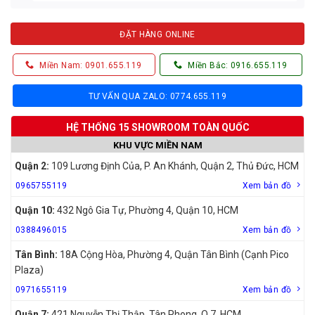
ĐẶT HÀNG ONLINE
Miền Nam: 0901.655.119
Miền Bắc: 0916.655.119
TƯ VẤN QUA ZALO: 0774.655.119
HỆ THỐNG 15 SHOWROOM TOÀN QUỐC
KHU VỰC MIỀN NAM
Quận 2:
109 Lương Định Của, P. An Khánh, Quận 2, Thủ Đức, HCM
0965755119
Xem bản đồ
Quận 10:
432 Ngô Gia Tự, Phường 4, Quận 10, HCM
0388496015
Xem bản đồ
Tân Bình:
18A Cộng Hòa, Phường 4, Quận Tân Bình (Cạnh Pico
Plaza)
0971655119
Xem bản đồ
Quận 7:
421 Nguyễn Thị Thập, Tân Phong, Q.7, HCM