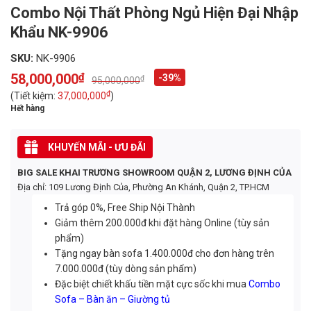
Combo Nội Thất Phòng Ngủ Hiện Đại Nhập
Khẩu NK-9906
SKU:
NK-9906
58,000,000
₫
-39%
₫
95,000,000
Original
Current
price
price
₫
(Tiết kiệm:
37,000,000
)
was:
is:
Hết hàng
95,000,000₫.
58,000,000₫.
KHUYẾN MÃI - ƯU ĐÃI
BIG SALE KHAI TRƯƠNG SHOWROOM QUẬN 2, LƯƠNG ĐỊNH CỦA
Địa chỉ: 109 Lương Định Của, Phường An Khánh, Quận 2, TP.HCM
Trả góp 0%, Free Ship Nội Thành
Giảm thêm 200.000đ khi đặt hàng Online (tùy sản
phẩm)
Tặng ngay bàn sofa 1.400.000đ cho đơn hàng trên
7.000.000đ (tùy dòng sản phẩm)
Đặc biệt chiết khấu tiền mặt cực sốc khi mua
Combo
Sofa – Bàn ăn – Giường tủ