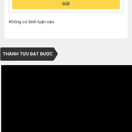
GỬI
Không có bình luận nào
THÀNH TỰU ĐẠT ĐƯỢC