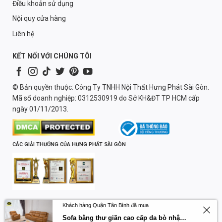
Điều khoản sử dụng
Nội quy cửa hàng
Liên hệ
KẾT NỐI VỚI CHÚNG TÔI
© Bản quyền thuộc: Công Ty TNHH Nội Thất Hưng Phát Sài Gòn.
Mã số doanh nghiệp: 0312530919 do Sở KH&ĐT TP HCM cấp
ngày 01/11/2013.
CÁC GIẢI THƯỞNG CỦA HƯNG PHÁT SÀI GÒN
Chịu trách nhiệm nội dung:
Khách hàng Quận Tân Bình đã mua
Lương Quốc Trường
Sofa băng thư giãn cao cấp da bò nhập khẩu Primo U70797HM