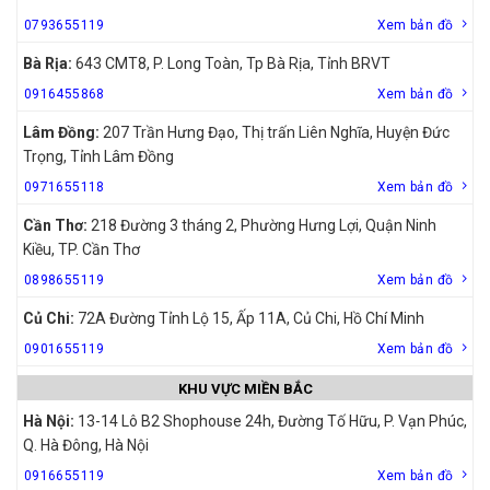
0793655119
Xem bản đồ
Bà Rịa:
643 CMT8, P. Long Toàn, Tp Bà Rịa, Tỉnh BRVT
0916455868
Xem bản đồ
Lâm Đồng:
207 Trần Hưng Đạo, Thị trấn Liên Nghĩa, Huyện Đức
Trọng, Tỉnh Lâm Đồng
0971655118
Xem bản đồ
Cần Thơ:
218 Đường 3 tháng 2, Phường Hưng Lợi, Quận Ninh
Kiều, TP. Cần Thơ
0898655119
Xem bản đồ
Củ Chi:
72A Đường Tỉnh Lộ 15, Ấp 11A, Củ Chi, Hồ Chí Minh
0901655119
Xem bản đồ
KHU VỰC MIỀN BẮC
Hà Nội:
13-14 Lô B2 Shophouse 24h, Đường Tố Hữu, P. Vạn Phúc,
Q. Hà Đông, Hà Nội
0916655119
Xem bản đồ