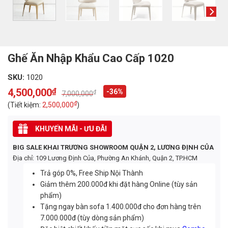
Ghế Ăn Nhập Khẩu Cao Cấp 1020
SKU:
1020
4,500,000
₫
-36%
₫
7,000,000
Original
Current
price
price
₫
(Tiết kiệm:
2,500,000
)
was:
is:
7,000,000₫.
4,500,000₫.
KHUYẾN MÃI - ƯU ĐÃI
BIG SALE KHAI TRƯƠNG SHOWROOM QUẬN 2, LƯƠNG ĐỊNH CỦA
Địa chỉ: 109 Lương Định Của, Phường An Khánh, Quận 2, TP.HCM
Trả góp 0%, Free Ship Nội Thành
Giảm thêm 200.000đ khi đặt hàng Online (tùy sản
phẩm)
Tặng ngay bàn sofa 1.400.000đ cho đơn hàng trên
7.000.000đ (tùy dòng sản phẩm)