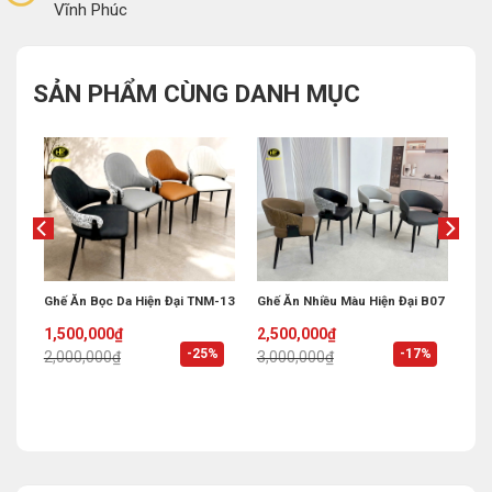
Vĩnh Phúc
SẢN PHẨM CÙNG DANH MỤC
3
Ghế Ăn Bọc Da Hiện Đại TNM-13
Ghế Ăn Nhiều Màu Hiện Đại B07
Original
Current
Original
Current
1,500,000
₫
2,500,000
₫
price
price
price
price
%
-25%
-17%
2,000,000
₫
3,000,000
₫
was:
is:
was:
is:
2,000,000₫.
1,500,000₫.
3,000,000₫.
2,500,000₫.