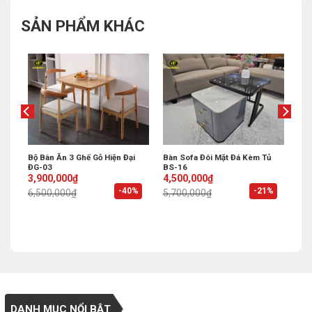
SẢN PHẨM KHÁC
Bộ Bàn Ăn 3 Ghế Gỗ Hiện Đại
Bàn Sofa Đôi Mặt Đá Kèm Tủ
ĐG-03
BS-16
Original
Current
Original
Current
3,900,000
₫
4,500,000
₫
price
price
price
price
%
-40%
-21%
6,500,000
₫
5,700,000
₫
was:
is:
was:
is:
6,500,000₫.
3,900,000₫.
5,700,000₫.
4,500,000₫.
DANH MỤC NỔI BẬT