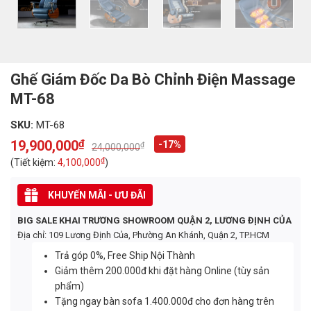
Ghế Giám Đốc Da Bò Chỉnh Điện Massage
MT-68
SKU:
MT-68
19,900,000
₫
-17%
₫
24,000,000
Original
Current
price
price
₫
(Tiết kiệm:
4,100,000
)
was:
is:
24,000,000₫.
19,900,000₫.
KHUYẾN MÃI - ƯU ĐÃI
BIG SALE KHAI TRƯƠNG SHOWROOM QUẬN 2, LƯƠNG ĐỊNH CỦA
Địa chỉ: 109 Lương Định Của, Phường An Khánh, Quận 2, TP.HCM
Trả góp 0%, Free Ship Nội Thành
Giảm thêm 200.000đ khi đặt hàng Online (tùy sản
phẩm)
Tặng ngay bàn sofa 1.400.000đ cho đơn hàng trên