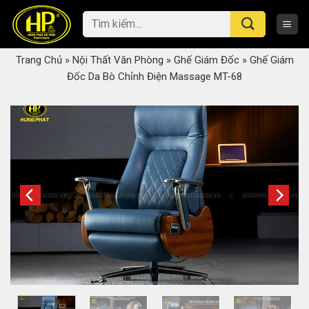
Skip
Tìm
to
kiếm:
content
Trang Chủ
»
Nội Thất Văn Phòng
»
Ghế Giám Đốc
»
Ghế Giám
Đốc Da Bò Chỉnh Điện Massage MT-68