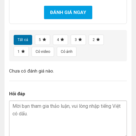
ĐÁNH GIÁ NGAY
Tất cả
5
4
3
2
1
Có video
Có ảnh
Chưa có đánh giá nào.
Hỏi đáp