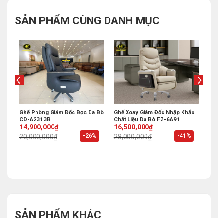
SẢN PHẨM CÙNG DANH MỤC
hẩu
Ghế Phòng Giám Đốc Bọc Da Bò
Ghế Xoay Giám Đốc Nhập Khẩu
CD-A2313B
Chất Liệu Da Bò FZ-6A91
Original
Current
Original
Current
14,900,000
₫
16,500,000
₫
price
price
price
price
%
-26%
-41%
20,000,000
₫
28,000,000
₫
was:
is:
was:
is:
20,000,000₫.
14,900,000₫.
28,000,000₫.
16,500,000₫.
SẢN PHẨM KHÁC