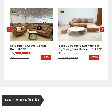
nh
Sofa Phòng Khách Da Hàn
Sofa Da Pandora Lau Mực Bút
Quốc H-136
Bi, Chống Trầy Ưu Việt HD-117P
Original
Current
Original
Current
15,900,000
₫
15,900,000
₫
price
price
price
price
%
-29%
-23%
22,500,000
₫
20,600,000
₫
was:
is:
was:
is:
22,500,000₫.
15,900,000₫.
20,600,000₫.
15,900,000₫.
DANH MỤC NỔI BẬT