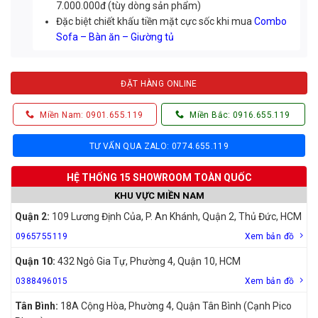
7.000.000đ (tùy dòng sản phẩm)
Đặc biệt chiết khấu tiền mặt cực sốc khi mua
Combo
Sofa – Bàn ăn – Giường tủ
ĐẶT HÀNG ONLINE
Miền Nam: 0901.655.119
Miền Bắc: 0916.655.119
TƯ VẤN QUA ZALO: 0774.655.119
HỆ THỐNG 15 SHOWROOM TOÀN QUỐC
KHU VỰC MIỀN NAM
Quận 2:
109 Lương Định Của, P. An Khánh, Quận 2, Thủ Đức, HCM
0965755119
Xem bản đồ
Quận 10:
432 Ngô Gia Tự, Phường 4, Quận 10, HCM
0388496015
Xem bản đồ
Tân Bình:
18A Cộng Hòa, Phường 4, Quận Tân Bình (Cạnh Pico