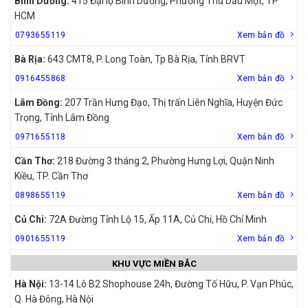
Bình Dương:
415 Đại lộ Bình Dương, Phường Thủ Dầu Một, TP
HCM
0793655119
Xem bản đồ
Bà Rịa:
643 CMT8, P. Long Toàn, Tp Bà Rịa, Tỉnh BRVT
0916455868
Xem bản đồ
Lâm Đồng:
207 Trần Hưng Đạo, Thị trấn Liên Nghĩa, Huyện Đức
Trọng, Tỉnh Lâm Đồng
0971655118
Xem bản đồ
Cần Thơ:
218 Đường 3 tháng 2, Phường Hưng Lợi, Quận Ninh
Kiều, TP. Cần Thơ
0898655119
Xem bản đồ
Củ Chi:
72A Đường Tỉnh Lộ 15, Ấp 11A, Củ Chi, Hồ Chí Minh
0901655119
Xem bản đồ
KHU VỰC MIỀN BẮC
Hà Nội:
13-14 Lô B2 Shophouse 24h, Đường Tố Hữu, P. Vạn Phúc,
Q. Hà Đông, Hà Nội