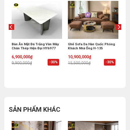
 Bi
Bàn Ăn Mặt Đá Trắng Vân Mây
Ghế Sofa Da Hàn Quốc Phòng
Chân Thép Hiện Đại HY6977
Khách Nhà Ống H-135
Original
Current
Original
Current
6,900,000
₫
10,900,000
₫
price
price
price
price
%
-30%
-30%
9,900,000
₫
15,500,000
₫
was:
is:
was:
is:
9,900,000₫.
6,900,000₫.
15,500,000₫.
10,900,000₫.
SẢN PHẨM KHÁC