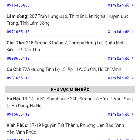
0916455868
Xem bản đồ
Lâm Đồng:
207 Trần Hưng Đạo, Thị trấn Liên Nghĩa, Huyện Đức
Trọng, Tỉnh Lâm Đồng
0971655118
Xem bản đồ
Cần Thơ:
218 Đường 3 tháng 2, Phường Hưng Lợi, Quận Ninh
Kiều, TP. Cần Thơ
0898655119
Xem bản đồ
Củ Chi:
72A Đường Tỉnh Lộ 15, Ấp 11A, Củ Chi, Hồ Chí Minh
0901655119
Xem bản đồ
KHU VỰC MIỀN BẮC
Hà Nội:
13-14 Lô B2 Shophouse 24h, Đường Tố Hữu, P. Vạn Phúc,
Q. Hà Đông, Hà Nội
0916655119
Xem bản đồ
Vĩnh Phúc:
17-19 Nguyễn Tất Thành, Phường Liên Bảo, Vĩnh
Yên, Vĩnh Phúc