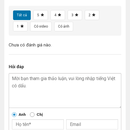
Tất cả
5
4
3
2
1
Có video
Có ảnh
Chưa có đánh giá nào.
Hỏi đáp
Anh
Chị