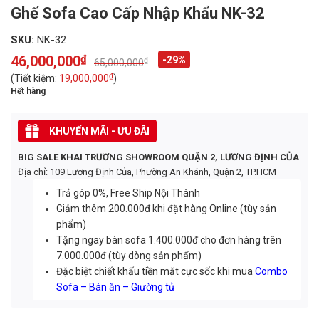
Ghế Sofa Cao Cấp Nhập Khẩu NK-32
SKU:
NK-32
46,000,000
₫
-29%
₫
65,000,000
Original
Current
price
price
₫
(Tiết kiệm:
19,000,000
)
was:
is:
Hết hàng
65,000,000₫.
46,000,000₫.
KHUYẾN MÃI - ƯU ĐÃI
BIG SALE KHAI TRƯƠNG SHOWROOM QUẬN 2, LƯƠNG ĐỊNH CỦA
Địa chỉ: 109 Lương Định Của, Phường An Khánh, Quận 2, TP.HCM
Trả góp 0%, Free Ship Nội Thành
Giảm thêm 200.000đ khi đặt hàng Online (tùy sản
phẩm)
Tặng ngay bàn sofa 1.400.000đ cho đơn hàng trên
7.000.000đ (tùy dòng sản phẩm)
Đặc biệt chiết khấu tiền mặt cực sốc khi mua
Combo
Sofa – Bàn ăn – Giường tủ