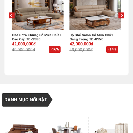
Ghế Sofa Khung Gỗ Mun Chữ L
Bộ Ghế Salon Gỗ Mun Chữ L
Cao Cấp TD-2380
Sang Trọng TD-8150
Original
Current
Original
Current
42,000,000
₫
42,000,000
₫
price
price
price
price
%
-16%
-14%
49,900,000
₫
49,000,000
₫
was:
is:
was:
is:
49,900,000₫.
42,000,000₫.
49,000,000₫.
42,000,000₫.
DANH MỤC NỔI BẬT