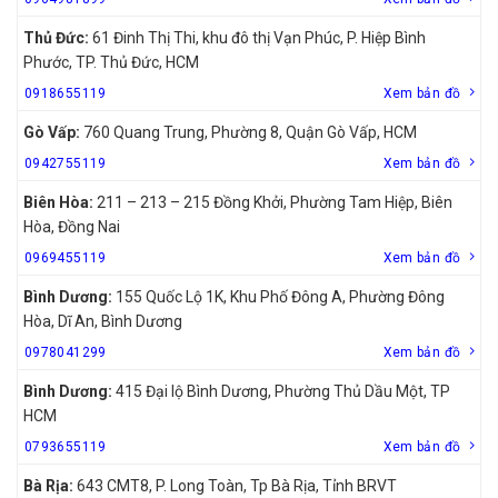
Thủ Đức:
61 Đinh Thị Thi, khu đô thị Vạn Phúc, P. Hiệp Bình
Phước, TP. Thủ Đức, HCM
0918655119
Xem bản đồ
Gò Vấp:
760 Quang Trung, Phường 8, Quận Gò Vấp, HCM
0942755119
Xem bản đồ
Biên Hòa:
211 – 213 – 215 Đồng Khởi, Phường Tam Hiệp, Biên
Hòa, Đồng Nai
0969455119
Xem bản đồ
Bình Dương:
155 Quốc Lộ 1K, Khu Phố Đông A, Phường Đông
Hòa, Dĩ An, Bình Dương
0978041299
Xem bản đồ
Bình Dương:
415 Đại lộ Bình Dương, Phường Thủ Dầu Một, TP
HCM
0793655119
Xem bản đồ
Bà Rịa:
643 CMT8, P. Long Toàn, Tp Bà Rịa, Tỉnh BRVT