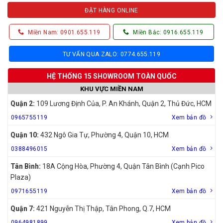
ĐẶT HÀNG ONLINE
Miền Nam: 0901.655.119
Miền Bắc: 0916.655.119
TƯ VẤN QUA ZALO: 0774.655.119
HỆ THỐNG 15 SHOWROOM TOÀN QUỐC
KHU VỰC MIỀN NAM
Quận 2:
109 Lương Định Của, P. An Khánh, Quận 2, Thủ Đức, HCM
0965755119
Xem bản đồ
Quận 10:
432 Ngô Gia Tự, Phường 4, Quận 10, HCM
0388496015
Xem bản đồ
Tân Bình:
18A Cộng Hòa, Phường 4, Quận Tân Bình (Cạnh Pico
Plaza)
0971655119
Xem bản đồ
Quận 7:
421 Nguyễn Thị Thập, Tân Phong, Q.7, HCM
0964981899
Xem bản đồ