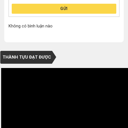
GỬI
Không có bình luận nào
THÀNH TỰU ĐẠT ĐƯỢC