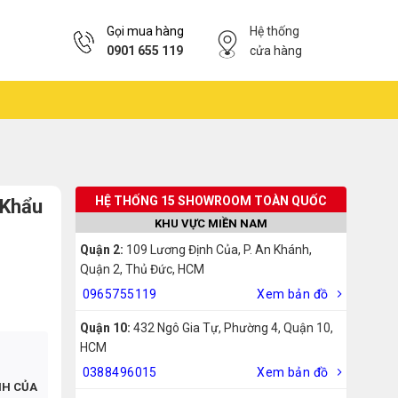
Gọi mua hàng
Hệ thống
0901 655 119
cửa hàng
HỆ THỐNG 15 SHOWROOM TOÀN QUỐC
 Khẩu
KHU VỰC MIỀN NAM
Quận 2:
109 Lương Định Của, P. An Khánh,
Quận 2, Thủ Đức, HCM
0965755119
Xem bản đồ
Quận 10:
432 Ngô Gia Tự, Phường 4, Quận 10,
HCM
0388496015
Xem bản đồ
NH CỦA