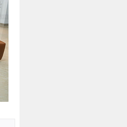
Hồ Chí Minh
0901655119
Xem bản đồ
KHU VỰC MIỀN BẮC
Hà Nội:
13-14 Lô B2 Shophouse 24h, Đường Tố
Hữu, P. Vạn Phúc, Q. Hà Đông, Hà Nội
0916655119
Xem bản đồ
Vĩnh Phúc:
17-19 Nguyễn Tất Thành, Phường
Liên Bảo, Vĩnh Yên, Vĩnh Phúc
0915655119
Xem bản đồ