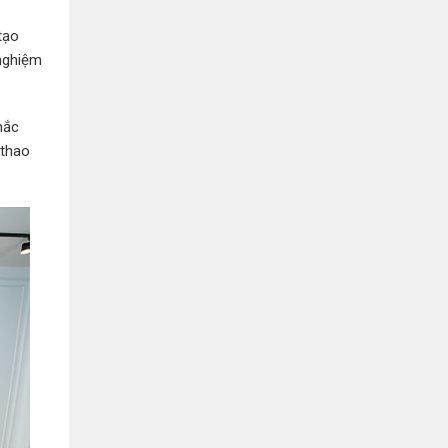
Bình Dương:
155 Quốc Lộ 1K, Khu Phố Đông A,
Phường Đông Hòa, Dĩ An, Bình Dương
tạo
0978041299
Xem bản đồ
 nghiệm
Bình Dương:
415 Đại lộ Bình Dương, Phường
Thủ Dầu Một, TP HCM
hắc
0793655119
Xem bản đồ
 thao
Bà Rịa:
643 CMT8, P. Long Toàn, Tp Bà Rịa,
Tỉnh BRVT
0916455868
Xem bản đồ
Lâm Đồng:
207 Trần Hưng Đạo, Thị trấn Liên
Nghĩa, Huyện Đức Trọng, Tỉnh Lâm Đồng
0971655118
Xem bản đồ
Cần Thơ:
218 Đường 3 tháng 2, Phường Hưng
Lợi, Quận Ninh Kiều, TP. Cần Thơ
0898655119
Xem bản đồ
Củ Chi:
72A Đường Tỉnh Lộ 15, Ấp 11A, Củ Chi,