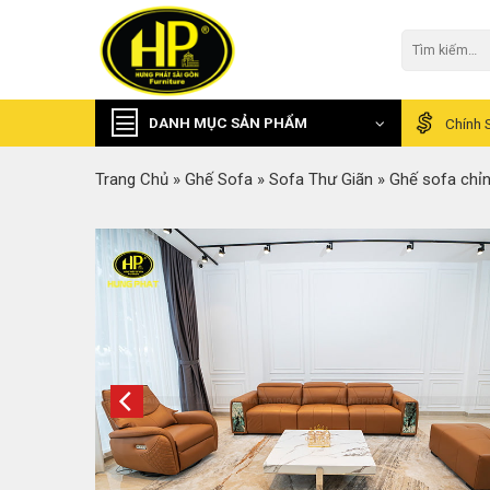
Skip
to
Tìm
kiếm:
content
DANH MỤC SẢN PHẨM
Chính 
Trang Chủ
»
Ghế Sofa
»
Sofa Thư Giãn
»
Ghế sofa chỉ