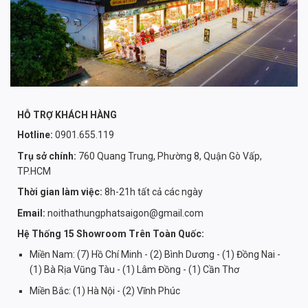
HỖ TRỢ KHÁCH HÀNG
Hotline:
0901.655.119
Trụ sở chính:
760 Quang Trung, Phường 8, Quận Gò Vấp,
TP.HCM
Thời gian làm việc:
8h-21h tất cả các ngày
Email:
noithathungphatsaigon@gmail.com
Hệ Thống 15 Showroom Trên Toàn Quốc:
Miền Nam: (7) Hồ Chí Minh - (2) Bình Dương - (1) Đồng Nai -
(1) Bà Rịa Vũng Tàu - (1) Lâm Đồng - (1) Cần Thơ
Miền Bắc: (1) Hà Nội - (2) Vĩnh Phúc