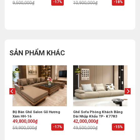
%
-17%
-18%
9,500,000
₫
10,900,000
₫
was:
is:
was:
is:
9,500,000₫.
7,900,000₫.
10,900,000₫.
8,900,000₫.
SẢN PHẨM KHÁC
Bộ Bàn Ghế Salon Gỗ Hương
Ghế Sofa Phòng Khách Băng
Xám HH-16
Dài Nhập Khẩu TP- K7783
Original
Current
Original
Current
49,800,000
₫
42,000,000
₫
price
price
price
price
%
-17%
-15%
59,900,000
₫
49,500,000
₫
was:
is:
was:
is:
59,900,000₫.
49,800,000₫.
49,500,000₫.
42,000,000₫.