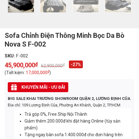
Sofa Chỉnh Điện Thông Minh Bọc Da Bò
Nova S F-002
SKU:
F-002
45,900,000
₫
-27%
₫
62,900,000
Original
Current
price
price
₫
(Tiết kiệm:
17,000,000
)
was:
is:
62,900,000₫.
45,900,000₫.
KHUYẾN MÃI - ƯU ĐÃI
BIG SALE KHAI TRƯƠNG SHOWROOM QUẬN 2, LƯƠNG ĐỊNH CỦA
Địa chỉ: 109 Lương Định Của, Phường An Khánh, Quận 2, TP.HCM
Trả góp 0%, Free Ship Nội Thành
Giảm thêm 200.000đ khi đặt hàng Online (tùy sản
phẩm)
Tặng ngay bàn sofa 1.400.000đ cho đơn hàng trên