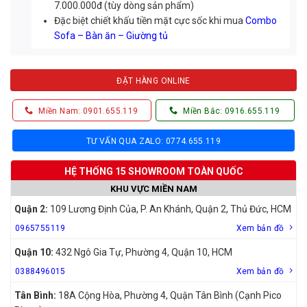
7.000.000đ (tùy dòng sản phẩm)
Đặc biệt chiết khấu tiền mặt cực sốc khi mua
Combo
Sofa – Bàn ăn – Giường tủ
ĐẶT HÀNG ONLINE
Miền Nam: 0901.655.119
Miền Bắc: 0916.655.119
TƯ VẤN QUA ZALO: 0774.655.119
HỆ THỐNG 15 SHOWROOM TOÀN QUỐC
KHU VỰC MIỀN NAM
Quận 2:
109 Lương Định Của, P. An Khánh, Quận 2, Thủ Đức, HCM
0965755119
Xem bản đồ
Quận 10:
432 Ngô Gia Tự, Phường 4, Quận 10, HCM
0388496015
Xem bản đồ
Tân Bình:
18A Cộng Hòa, Phường 4, Quận Tân Bình (Cạnh Pico