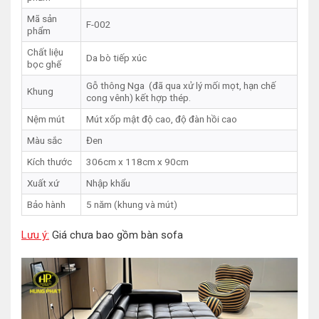
Mã sản
F-002
phẩm
Chất liệu
Da bò tiếp xúc
bọc ghế
Gỗ thông Nga (đã qua xử lý mối mọt, hạn chế
Khung
cong vênh) kết hợp thép.
Nệm mút
Mút xốp mật độ cao, độ đàn hồi cao
Màu sắc
Đen
Kích thước
306cm x 118cm x 90cm
Xuất xứ
Nhập khẩu
Bảo hành
5 năm (khung và mút)
Lưu ý:
Giá chưa bao gồm bàn sofa