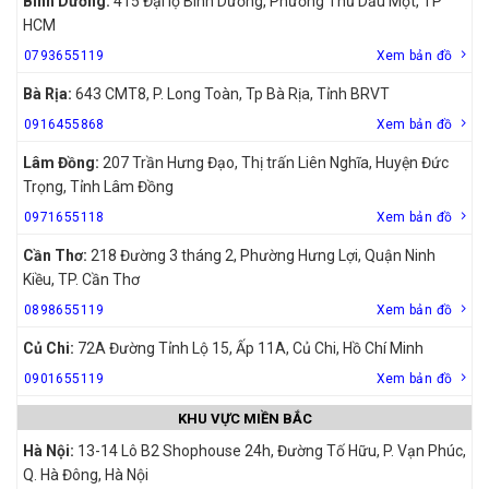
Bình Dương:
415 Đại lộ Bình Dương, Phường Thủ Dầu Một, TP
HCM
0793655119
Xem bản đồ
Bà Rịa:
643 CMT8, P. Long Toàn, Tp Bà Rịa, Tỉnh BRVT
0916455868
Xem bản đồ
Lâm Đồng:
207 Trần Hưng Đạo, Thị trấn Liên Nghĩa, Huyện Đức
Trọng, Tỉnh Lâm Đồng
0971655118
Xem bản đồ
Cần Thơ:
218 Đường 3 tháng 2, Phường Hưng Lợi, Quận Ninh
Kiều, TP. Cần Thơ
0898655119
Xem bản đồ
Củ Chi:
72A Đường Tỉnh Lộ 15, Ấp 11A, Củ Chi, Hồ Chí Minh
0901655119
Xem bản đồ
KHU VỰC MIỀN BẮC
Hà Nội:
13-14 Lô B2 Shophouse 24h, Đường Tố Hữu, P. Vạn Phúc,
Q. Hà Đông, Hà Nội