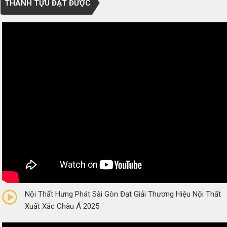
THÀNH TỰU ĐẠT ĐƯỢC
0/5
(0 Reviews)
Nội Thất Hưng Phát Sài Gòn Đạt Giải Thương Hiệu Nội Thất
Xuất Xắc Châu Á 2025