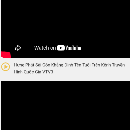
0/5
(0 Reviews)
Hưng Phát Sài Gòn Khẳng Định Tên Tuổi Trên Kênh Truyền
Hình Quốc Gia VTV3