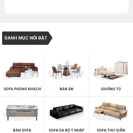
DANH MỤC NỔI BẬT
SOFA PHÒNG KHÁCH
BÀN ĂN
GIƯỜNG TỦ
BÀN SOFA
SOFA DA BÒ Ý NHẬP
SOFA THƯ GIÃN