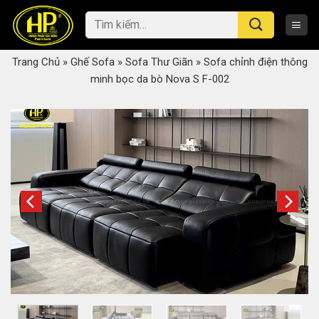
Skip
Tìm
to
kiếm:
content
Trang Chủ
»
Ghế Sofa
»
Sofa Thư Giãn
»
Sofa chỉnh điện thông
minh bọc da bò Nova S F-002