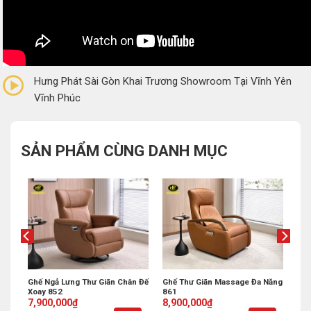
0/5
(0 Reviews)
Hưng Phát Sài Gòn Khai Trương Showroom Tại Vĩnh Yên
Vĩnh Phúc
SẢN PHẨM CÙNG DANH MỤC
n
Ghế Ngả Lưng Thư Giãn Chân Đế
Ghế Thư Giãn Massage Đa Năng
Xoay 852
861
Original
Current
Original
Current
7,900,000
₫
8,900,000
₫
price
price
price
price