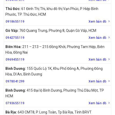
Thủ Đức:
61 Đinh Thị Thi, khu đô thị Vạn Phúc, P. Hiệp Bình
Phước, TP. Thủ Đức, HCM
0918655119
Xem bản đồ
Gò Vấp:
760 Quang Trung, Phường 8, Quận Gò Vấp, HCM
0942755119
Xem bản đồ
Biên Hòa:
211 – 213 – 215 Đồng Khởi, Phường Tam Hiệp, Biên
Hòa, Đồng Nai
0969455119
Xem bản đồ
Bình Dương:
155 Quốc Lộ 1K, Khu Phố Đông A, Phường Đông
Hòa, Dĩ An, Bình Dương
0978041299
Xem bản đồ
Bình Dương:
415 Đại lộ Bình Dương, Phường Thủ Dầu Một, TP
HCM
0793655119
Xem bản đồ
Bà Rịa:
643 CMT8, P. Long Toàn, Tp Bà Rịa, Tỉnh BRVT