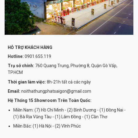
HỖ TRỢ KHÁCH HÀNG
Hotline:
0901.655.119
Trụ sở chính:
760 Quang Trung, Phường 8, Quận Gò Vấp,
TP.HCM
Thời gian làm việc:
8h-21h tất cả các ngày
Email:
noithathungphatsaigon@gmail.com
Hệ Thống 15 Showroom Trên Toàn Quốc:
Miền Nam: (7) Hồ Chí Minh - (2) Bình Dương - (1) Đồng Nai -
(1) Bà Rịa Vũng Tàu - (1) Lâm Đồng - (1) Cần Thơ
Miền Bắc: (1) Hà Nội - (2) Vĩnh Phúc