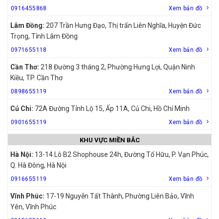
0916455868
Xem bản đồ
Lâm Đồng:
207 Trần Hưng Đạo, Thị trấn Liên Nghĩa, Huyện Đức
Trọng, Tỉnh Lâm Đồng
0971655118
Xem bản đồ
Cần Thơ:
218 Đường 3 tháng 2, Phường Hưng Lợi, Quận Ninh
Kiều, TP. Cần Thơ
0898655119
Xem bản đồ
Củ Chi:
72A Đường Tỉnh Lộ 15, Ấp 11A, Củ Chi, Hồ Chí Minh
0901655119
Xem bản đồ
KHU VỰC MIỀN BẮC
Hà Nội:
13-14 Lô B2 Shophouse 24h, Đường Tố Hữu, P. Vạn Phúc,
Q. Hà Đông, Hà Nội
0916655119
Xem bản đồ
Vĩnh Phúc:
17-19 Nguyễn Tất Thành, Phường Liên Bảo, Vĩnh
Yên, Vĩnh Phúc