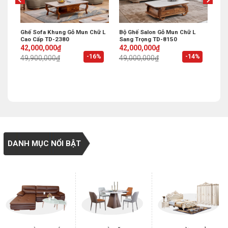
Ghế Sofa Khung Gỗ Mun Chữ L
Bộ Ghế Salon Gỗ Mun Chữ L
Cao Cấp TD-2380
Sang Trọng TD-8150
Original
Current
Original
Current
42,000,000
₫
42,000,000
₫
price
price
price
price
%
-16%
-14%
49,900,000
₫
49,000,000
₫
was:
is:
was:
is:
49,900,000₫.
42,000,000₫.
49,000,000₫.
42,000,000₫.
DANH MỤC NỔI BẬT