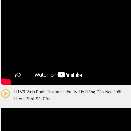
0/5
(0 Reviews)
HTV9 Vinh Danh Thương Hiệu Uy Tín Hàng Đầu Nội Thất
Hưng Phát Sài Gòn