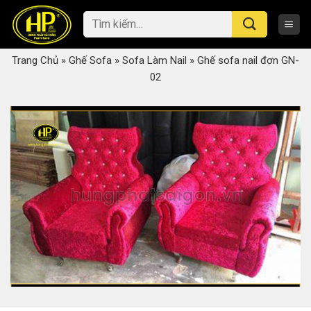
Skip
Tìm
to
kiếm:
content
Trang Chủ
»
Ghế Sofa
»
Sofa Làm Nail
»
Ghế sofa nail đơn GN-
02