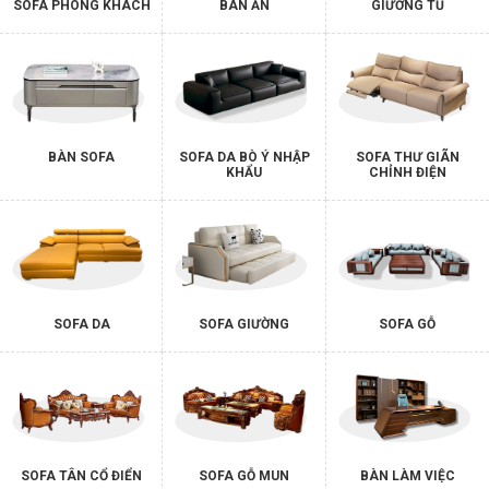
SOFA PHÒNG KHÁCH
BÀN ĂN
GIƯỜNG TỦ
BÀN SOFA
SOFA DA BÒ Ý NHẬP
SOFA THƯ GIÃN
KHẨU
CHỈNH ĐIỆN
SOFA DA
SOFA GIƯỜNG
SOFA GỖ
SOFA TÂN CỔ ĐIỂN
SOFA GỖ MUN
BÀN LÀM VIỆC