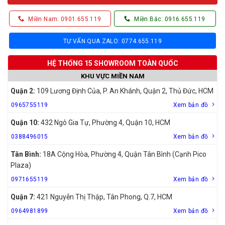
Miền Nam: 0901.655.119
Miền Bắc: 0916.655.119
TƯ VẤN QUA ZALO: 0774.655.119
HỆ THỐNG 15 SHOWROOM TOÀN QUỐC
KHU VỰC MIỀN NAM
Quận 2:
109 Lương Định Của, P. An Khánh, Quận 2, Thủ Đức, HCM
0965755119
Xem bản đồ
Quận 10:
432 Ngô Gia Tự, Phường 4, Quận 10, HCM
0388496015
Xem bản đồ
Tân Bình:
18A Cộng Hòa, Phường 4, Quận Tân Bình (Cạnh Pico
Plaza)
0971655119
Xem bản đồ
Quận 7:
421 Nguyễn Thị Thập, Tân Phong, Q.7, HCM
0964981899
Xem bản đồ