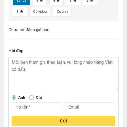
Tất cả
5
4
3
2
1
Có video
Có ảnh
Chưa có đánh giá nào.
Hỏi đáp
Anh
Chị
GỬI