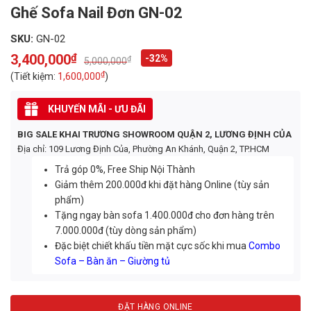
Ghế Sofa Nail Đơn GN-02
SKU:
GN-02
3,400,000
₫
-32%
₫
5,000,000
Original
Current
price
price
₫
(Tiết kiệm:
1,600,000
)
was:
is:
5,000,000₫.
3,400,000₫.
KHUYẾN MÃI - ƯU ĐÃI
BIG SALE KHAI TRƯƠNG SHOWROOM QUẬN 2, LƯƠNG ĐỊNH CỦA
Địa chỉ: 109 Lương Định Của, Phường An Khánh, Quận 2, TP.HCM
Trả góp 0%, Free Ship Nội Thành
Giảm thêm 200.000đ khi đặt hàng Online (tùy sản
phẩm)
Tặng ngay bàn sofa 1.400.000đ cho đơn hàng trên
7.000.000đ (tùy dòng sản phẩm)
Đặc biệt chiết khấu tiền mặt cực sốc khi mua
Combo
Sofa – Bàn ăn – Giường tủ
ĐẶT HÀNG ONLINE