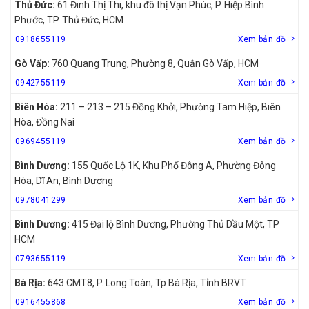
Thủ Đức:
61 Đinh Thị Thi, khu đô thị Vạn Phúc, P. Hiệp Bình
Phước, TP. Thủ Đức, HCM
0918655119
Xem bản đồ
Gò Vấp:
760 Quang Trung, Phường 8, Quận Gò Vấp, HCM
0942755119
Xem bản đồ
Biên Hòa:
211 – 213 – 215 Đồng Khởi, Phường Tam Hiệp, Biên
Hòa, Đồng Nai
0969455119
Xem bản đồ
Bình Dương:
155 Quốc Lộ 1K, Khu Phố Đông A, Phường Đông
Hòa, Dĩ An, Bình Dương
0978041299
Xem bản đồ
Bình Dương:
415 Đại lộ Bình Dương, Phường Thủ Dầu Một, TP
HCM
0793655119
Xem bản đồ
Bà Rịa:
643 CMT8, P. Long Toàn, Tp Bà Rịa, Tỉnh BRVT
0916455868
Xem bản đồ