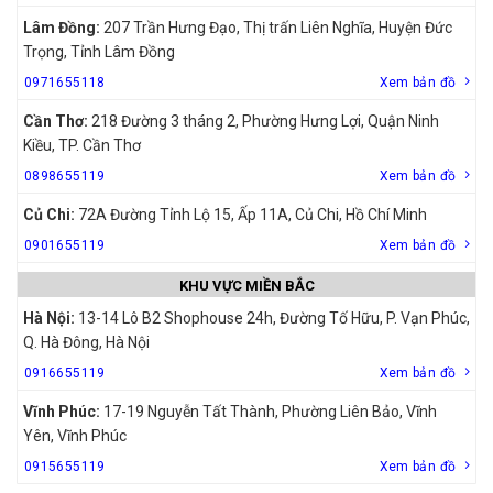
Lâm Đồng:
207 Trần Hưng Đạo, Thị trấn Liên Nghĩa, Huyện Đức
Trọng, Tỉnh Lâm Đồng
0971655118
Xem bản đồ
Cần Thơ:
218 Đường 3 tháng 2, Phường Hưng Lợi, Quận Ninh
Kiều, TP. Cần Thơ
0898655119
Xem bản đồ
Củ Chi:
72A Đường Tỉnh Lộ 15, Ấp 11A, Củ Chi, Hồ Chí Minh
0901655119
Xem bản đồ
KHU VỰC MIỀN BẮC
Hà Nội:
13-14 Lô B2 Shophouse 24h, Đường Tố Hữu, P. Vạn Phúc,
Q. Hà Đông, Hà Nội
0916655119
Xem bản đồ
Vĩnh Phúc:
17-19 Nguyễn Tất Thành, Phường Liên Bảo, Vĩnh
Yên, Vĩnh Phúc
0915655119
Xem bản đồ