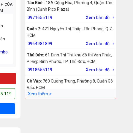
Tân Bình:
18A Cộng Hòa, Phường 4, Quận Tân
NH CỦA
Bình (Cạnh Pico Plaza)
CM
0971655119
Xem bản đồ
ản
Quận 7:
421 Nguyễn Thị Thập, Tân Phong, Q.7,
HCM
rên
0964981899
Xem bản đồ
mbo
Thủ Đức:
61 Đinh Thị Thi, khu đô thị Vạn Phúc,
P. Hiệp Bình Phước, TP. Thủ Đức, HCM
0918655119
Xem bản đồ
Gò Vấp:
760 Quang Trung, Phường 8, Quận Gò
Vấp, HCM
55.119
0942755119
Xem bản đồ
Biên Hòa:
211 – 213 – 215 Đồng Khởi, Phường
Tam Hiệp, Biên Hòa, Đồng Nai
0969455119
Xem bản đồ