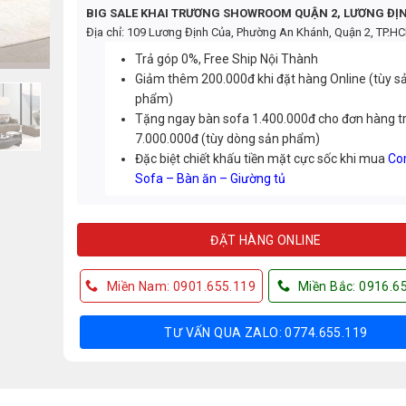
BIG SALE KHAI TRƯƠNG SHOWROOM QUẬN 2, LƯƠNG ĐỊ
Địa chỉ: 109 Lương Định Của, Phường An Khánh, Quận 2, TP.H
Trả góp 0%, Free Ship Nội Thành
Giảm thêm 200.000đ khi đặt hàng Online (tùy s
phẩm)
Tặng ngay bàn sofa 1.400.000đ cho đơn hàng t
7.000.000đ (tùy dòng sản phẩm)
Đặc biệt chiết khấu tiền mặt cực sốc khi mua
Co
Sofa – Bàn ăn – Giường tủ
ĐẶT HÀNG ONLINE
Miền Nam: 0901.655.119
Miền Bắc: 0916.6
TƯ VẤN QUA ZALO: 0774.655.119