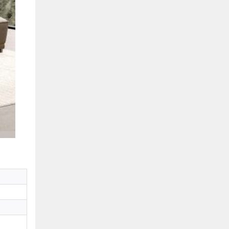
Hồ Chí Minh
0901655119
Xem bản đồ
KHU VỰC MIỀN BẮC
Hà Nội:
13-14 Lô B2 Shophouse 24h, Đường Tố
Hữu, P. Vạn Phúc, Q. Hà Đông, Hà Nội
0916655119
Xem bản đồ
Vĩnh Phúc:
17-19 Nguyễn Tất Thành, Phường
Liên Bảo, Vĩnh Yên, Vĩnh Phúc
0915655119
Xem bản đồ