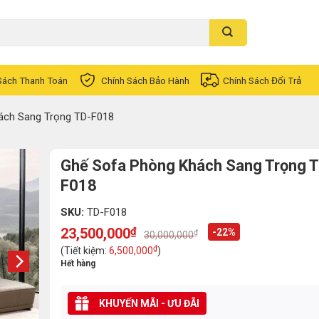
Sách Thanh Toán
Chính Sách Bảo Hành
Chính Sách Đổi Trả
ách Sang Trọng TD-F018
Ghế Sofa Phòng Khách Sang Trọng 
F018
SKU:
TD-F018
23,500,000
₫
-22%
₫
30,000,000
Original
Current
price
price
₫
(Tiết kiệm:
6,500,000
)
was:
is:
Hết hàng
30,000,000₫.
23,500,000₫.
KHUYẾN MÃI - ƯU ĐÃI