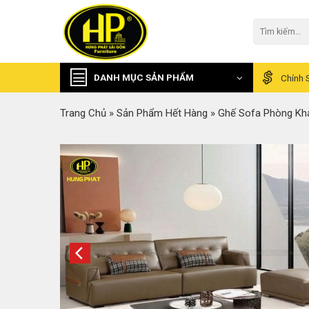
Skip
to
Tìm
kiếm:
content
DANH MỤC SẢN PHẨM
Chính 
Trang Chủ
»
Sản Phẩm Hết Hàng
»
Ghế Sofa Phòng Kh