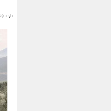
Bình Dương:
155 Quốc Lộ 1K, Khu Phố Đông A,
Phường Đông Hòa, Dĩ An, Bình Dương
0978041299
Xem bản đồ
iện nghi
Bình Dương:
415 Đại lộ Bình Dương, Phường
Thủ Dầu Một, TP HCM
0793655119
Xem bản đồ
Bà Rịa:
643 CMT8, P. Long Toàn, Tp Bà Rịa,
Tỉnh BRVT
0916455868
Xem bản đồ
Lâm Đồng:
207 Trần Hưng Đạo, Thị trấn Liên
Nghĩa, Huyện Đức Trọng, Tỉnh Lâm Đồng
0971655118
Xem bản đồ
Cần Thơ:
218 Đường 3 tháng 2, Phường Hưng
Lợi, Quận Ninh Kiều, TP. Cần Thơ
0898655119
Xem bản đồ
Củ Chi:
72A Đường Tỉnh Lộ 15, Ấp 11A, Củ Chi,