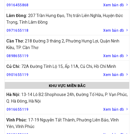
0916455868
Xem bản đồ
Lâm Đồng:
207 Trần Hưng Đạo, Thị trấn Liên Nghĩa, Huyện Đức
Trọng, Tỉnh Lâm Đồng
0971655118
Xem bản đồ
Cần Thơ:
218 Đường 3 tháng 2, Phường Hưng Lợi, Quận Ninh
Kiều, TP. Cần Thơ
0898655119
Xem bản đồ
Củ Chi:
72A Đường Tỉnh Lộ 15, Ấp 11A, Củ Chi, Hồ Chí Minh
0901655119
Xem bản đồ
KHU VỰC MIỀN BẮC
Hà Nội:
13-14 Lô B2 Shophouse 24h, Đường Tố Hữu, P. Vạn Phúc,
Q. Hà Đông, Hà Nội
0916655119
Xem bản đồ
Vĩnh Phúc:
17-19 Nguyễn Tất Thành, Phường Liên Bảo, Vĩnh
Yên, Vĩnh Phúc