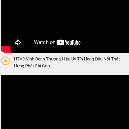
0/5
(0 Reviews)
HTV9 Vinh Danh Thương Hiệu Uy Tín Hàng Đầu Nội Thất
Hưng Phát Sài Gòn