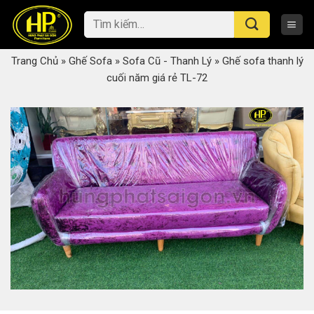
Skip
Tìm
to
kiếm:
content
Trang Chủ
»
Ghế Sofa
»
Sofa Cũ - Thanh Lý
»
Ghế sofa thanh lý
cuối năm giá rẻ TL-72