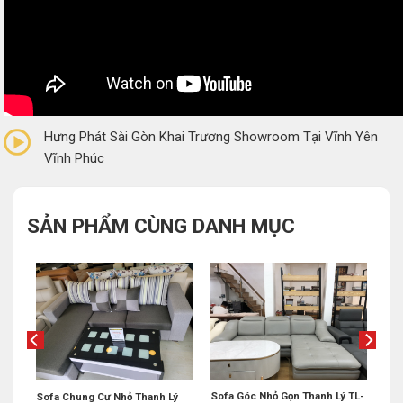
0/5
(0 Reviews)
Hưng Phát Sài Gòn Khai Trương Showroom Tại Vĩnh Yên
Vĩnh Phúc
SẢN PHẨM CÙNG DANH MỤC
Sofa Góc Nhỏ Gọn Thanh Lý TL-
 Lý
Sofa Chung Cư Nhỏ Thanh Lý