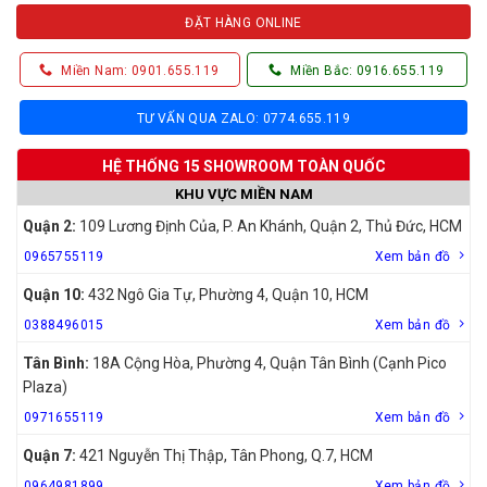
ĐẶT HÀNG ONLINE
Miền Nam: 0901.655.119
Miền Bắc: 0916.655.119
TƯ VẤN QUA ZALO: 0774.655.119
HỆ THỐNG 15 SHOWROOM TOÀN QUỐC
KHU VỰC MIỀN NAM
Quận 2:
109 Lương Định Của, P. An Khánh, Quận 2, Thủ Đức, HCM
0965755119
Xem bản đồ
Quận 10:
432 Ngô Gia Tự, Phường 4, Quận 10, HCM
0388496015
Xem bản đồ
Tân Bình:
18A Cộng Hòa, Phường 4, Quận Tân Bình (Cạnh Pico
Plaza)
0971655119
Xem bản đồ
Quận 7:
421 Nguyễn Thị Thập, Tân Phong, Q.7, HCM
0964981899
Xem bản đồ