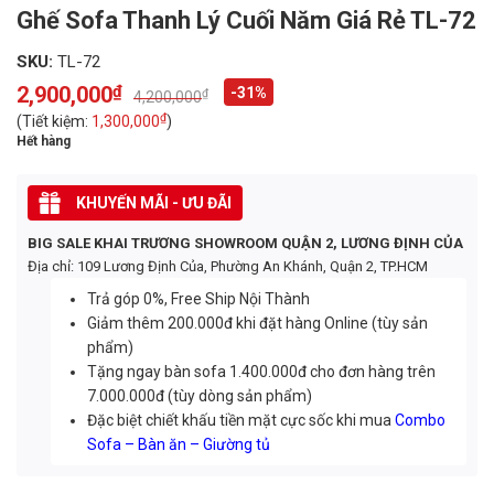
Ghế Sofa Thanh Lý Cuối Năm Giá Rẻ TL-72
SKU:
TL-72
2,900,000
₫
-31%
₫
4,200,000
Original
Current
price
price
₫
(Tiết kiệm:
1,300,000
)
was:
is:
Hết hàng
4,200,000₫.
2,900,000₫.
KHUYẾN MÃI - ƯU ĐÃI
BIG SALE KHAI TRƯƠNG SHOWROOM QUẬN 2, LƯƠNG ĐỊNH CỦA
Địa chỉ: 109 Lương Định Của, Phường An Khánh, Quận 2, TP.HCM
Trả góp 0%, Free Ship Nội Thành
Giảm thêm 200.000đ khi đặt hàng Online (tùy sản
phẩm)
Tặng ngay bàn sofa 1.400.000đ cho đơn hàng trên
7.000.000đ (tùy dòng sản phẩm)
Đặc biệt chiết khấu tiền mặt cực sốc khi mua
Combo
Sofa – Bàn ăn – Giường tủ