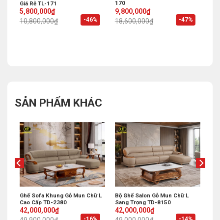
170
Giá Rẻ TL-171
Original
Current
Original
Current
9,800,000
₫
5,800,000
₫
price
price
price
price
-47%
%
-46%
18,600,000
₫
10,800,000
₫
was:
is:
was:
is:
18,600,000₫.
9,800,000₫.
10,800,000₫.
5,800,000₫.
SẢN PHẨM KHÁC
Ghế Sofa Khung Gỗ Mun Chữ L
Bộ Ghế Salon Gỗ Mun Chữ L
Cao Cấp TD-2380
Sang Trọng TD-8150
Original
Current
Original
Current
42,000,000
₫
42,000,000
₫
price
price
price
price
%
-16%
-14%