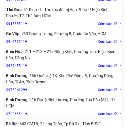
Thủ Đức:
61 Đinh Thị Thi, khu đô thị Vạn Phúc, P. Hiệp Bình
Phước, TP. Thủ Đức, HCM
0918655119
Xem bản đồ
Gò Vấp:
760 Quang Trung, Phường 8, Quận Gò Vấp, HCM
0942755119
Xem bản đồ
Biên Hòa:
211 – 213 – 215 Đồng Khởi, Phường Tam Hiệp, Biên
Hòa, Đồng Nai
0969455119
Xem bản đồ
Bình Dương:
155 Quốc Lộ 1K, Khu Phố Đông A, Phường Đông
Hòa, Dĩ An, Bình Dương
0978041299
Xem bản đồ
Bình Dương:
415 Đại lộ Bình Dương, Phường Thủ Dầu Một, TP
HCM
0793655119
Xem bản đồ
Bà Rịa:
643 CMT8, P. Long Toàn, Tp Bà Rịa, Tỉnh BRVT