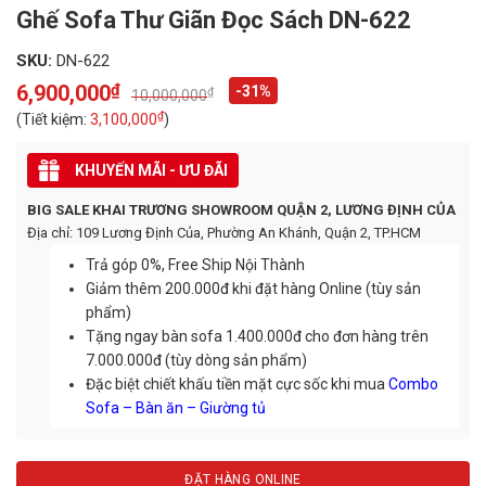
Ghế Sofa Thư Giãn Đọc Sách DN-622
SKU:
DN-622
6,900,000
₫
-31%
₫
10,000,000
Original
Current
price
price
₫
(Tiết kiệm:
3,100,000
)
was:
is:
10,000,000₫.
6,900,000₫.
KHUYẾN MÃI - ƯU ĐÃI
BIG SALE KHAI TRƯƠNG SHOWROOM QUẬN 2, LƯƠNG ĐỊNH CỦA
Địa chỉ: 109 Lương Định Của, Phường An Khánh, Quận 2, TP.HCM
Trả góp 0%, Free Ship Nội Thành
Giảm thêm 200.000đ khi đặt hàng Online (tùy sản
phẩm)
Tặng ngay bàn sofa 1.400.000đ cho đơn hàng trên
7.000.000đ (tùy dòng sản phẩm)
Đặc biệt chiết khấu tiền mặt cực sốc khi mua
Combo
Sofa – Bàn ăn – Giường tủ
ĐẶT HÀNG ONLINE