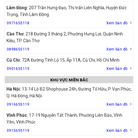
Lâm Đồng:
207 Trần Hưng Đạo, Thị trấn Liên Nghĩa, Huyện Đức
Trọng, Tỉnh Lâm Đồng
0971655118
Xem bản đồ
Cần Thơ:
218 Đường 3 tháng 2, Phường Hưng Lợi, Quận Ninh
Kiều, TP. Cần Thơ
0898655119
Xem bản đồ
Củ Chi:
72A Đường Tỉnh Lộ 15, Ấp 11A, Củ Chi, Hồ Chí Minh
0901655119
Xem bản đồ
KHU VỰC MIỀN BẮC
Hà Nội:
13-14 Lô B2 Shophouse 24h, Đường Tố Hữu, P. Vạn Phúc,
Q. Hà Đông, Hà Nội
0916655119
Xem bản đồ
Vĩnh Phúc:
17-19 Nguyễn Tất Thành, Phường Liên Bảo, Vĩnh
Yên, Vĩnh Phúc
0915655119
Xem bản đồ