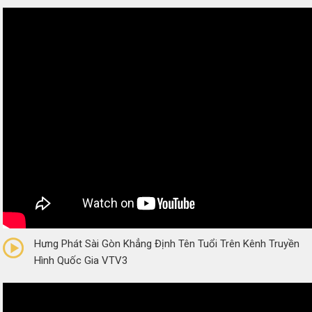
0/5
(0 Reviews)
Hưng Phát Sài Gòn Khẳng Định Tên Tuổi Trên Kênh Truyền
Hình Quốc Gia VTV3