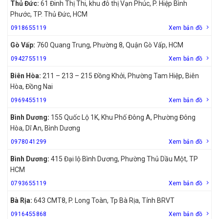
Thủ Đức:
61 Đinh Thị Thi, khu đô thị Vạn Phúc, P. Hiệp Bình
Phước, TP. Thủ Đức, HCM
0918655119
Xem bản đồ
Gò Vấp:
760 Quang Trung, Phường 8, Quận Gò Vấp, HCM
0942755119
Xem bản đồ
Biên Hòa:
211 – 213 – 215 Đồng Khởi, Phường Tam Hiệp, Biên
Hòa, Đồng Nai
0969455119
Xem bản đồ
Bình Dương:
155 Quốc Lộ 1K, Khu Phố Đông A, Phường Đông
Hòa, Dĩ An, Bình Dương
0978041299
Xem bản đồ
Bình Dương:
415 Đại lộ Bình Dương, Phường Thủ Dầu Một, TP
HCM
0793655119
Xem bản đồ
Bà Rịa:
643 CMT8, P. Long Toàn, Tp Bà Rịa, Tỉnh BRVT
0916455868
Xem bản đồ