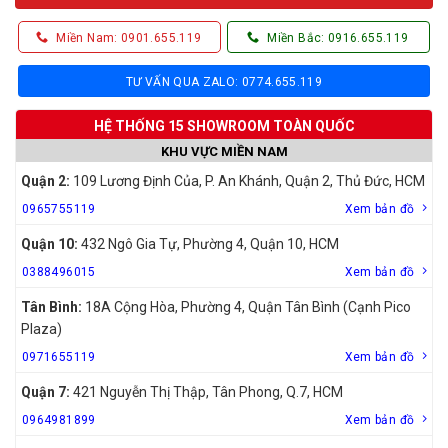
Miền Nam: 0901.655.119
Miền Bắc: 0916.655.119
TƯ VẤN QUA ZALO: 0774.655.119
HỆ THỐNG 15 SHOWROOM TOÀN QUỐC
KHU VỰC MIỀN NAM
Quận 2:
109 Lương Định Của, P. An Khánh, Quận 2, Thủ Đức, HCM
0965755119
Xem bản đồ
Quận 10:
432 Ngô Gia Tự, Phường 4, Quận 10, HCM
0388496015
Xem bản đồ
Tân Bình:
18A Cộng Hòa, Phường 4, Quận Tân Bình (Cạnh Pico
Plaza)
0971655119
Xem bản đồ
Quận 7:
421 Nguyễn Thị Thập, Tân Phong, Q.7, HCM
0964981899
Xem bản đồ