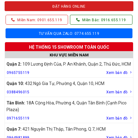
ĐẶT HÀNG ONLINE
Miền Nam: 0901.655.119
Miền Bắc: 0916.655.119
TƯ VẤN QUA ZALO: 0774.655.119
HỆ THỐNG 15 SHOWROOM TOÀN QUỐC
KHU VỰC MIỀN NAM
Quận 2:
109 Lương Định Của, P. An Khánh, Quận 2, Thủ Đức, HCM
0965755119
Xem bản đồ
Quận 10:
432 Ngô Gia Tự, Phường 4, Quận 10, HCM
0388496015
Xem bản đồ
Tân Bình:
18A Cộng Hòa, Phường 4, Quận Tân Bình (Cạnh Pico
Plaza)
0971655119
Xem bản đồ
Quận 7:
421 Nguyễn Thị Thập, Tân Phong, Q.7, HCM
0964981899
Xem bản đồ