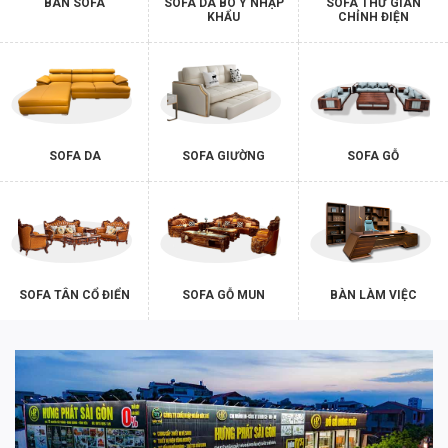
BÀN SOFA
SOFA DA BÒ Ý NHẬP
SOFA THƯ GIÃN
KHẨU
CHỈNH ĐIỆN
SOFA DA
SOFA GIƯỜNG
SOFA GỖ
SOFA TÂN CỔ ĐIỂN
SOFA GỖ MUN
BÀN LÀM VIỆC