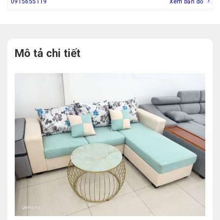
0915655119
Xem bản đồ
Mô tả chi tiết