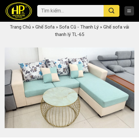
Skip
Tìm
to
kiếm:
content
Trang Chủ
»
Ghế Sofa
»
Sofa Cũ - Thanh Lý
»
Ghế sofa vải
thanh lý TL-65