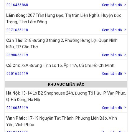
0916455868
Xem bản đồ
Lâm Đồng:
207 Trần Hưng Đạo, Thị trấn Liên Nghĩa, Huyện Đức
Trọng, Tỉnh Lâm Đồng
0971655118
Xem bản đồ
Cần Thơ:
218 Đường 3 tháng 2, Phường Hưng Lợi, Quận Ninh
Kiều, TP. Cần Thơ
0898655119
Xem bản đồ
Củ Chi:
72A Đường Tỉnh Lộ 15, Ấp 11A, Củ Chi, Hồ Chí Minh
0901655119
Xem bản đồ
KHU VỰC MIỀN BẮC
Hà Nội:
13-14 Lô B2 Shophouse 24h, Đường Tố Hữu, P. Vạn Phúc,
Q. Hà Đông, Hà Nội
0916655119
Xem bản đồ
Vĩnh Phúc:
17-19 Nguyễn Tất Thành, Phường Liên Bảo, Vĩnh
Yên, Vĩnh Phúc