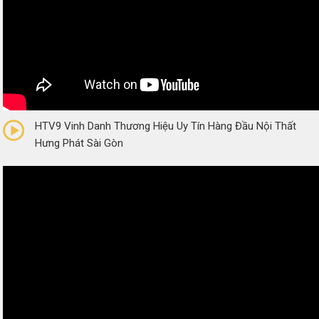
0/5
(0 Reviews)
HTV9 Vinh Danh Thương Hiệu Uy Tín Hàng Đầu Nội Thất
Hưng Phát Sài Gòn