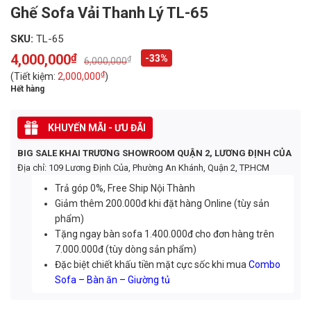
Ghế Sofa Vải Thanh Lý TL-65
SKU:
TL-65
4,000,000
₫
-33%
₫
6,000,000
Original
Current
price
price
₫
(Tiết kiệm:
2,000,000
)
was:
is:
Hết hàng
6,000,000₫.
4,000,000₫.
KHUYẾN MÃI - ƯU ĐÃI
BIG SALE KHAI TRƯƠNG SHOWROOM QUẬN 2, LƯƠNG ĐỊNH CỦA
Địa chỉ: 109 Lương Định Của, Phường An Khánh, Quận 2, TP.HCM
Trả góp 0%, Free Ship Nội Thành
Giảm thêm 200.000đ khi đặt hàng Online (tùy sản
phẩm)
Tặng ngay bàn sofa 1.400.000đ cho đơn hàng trên
7.000.000đ (tùy dòng sản phẩm)
Đặc biệt chiết khấu tiền mặt cực sốc khi mua
Combo
Sofa – Bàn ăn – Giường tủ