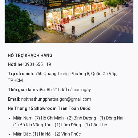
HỖ TRỢ KHÁCH HÀNG
Hotline:
0901.655.119
Trụ sở chính:
760 Quang Trung, Phường 8, Quận Gò Vấp,
TP.HCM
Thời gian làm việc:
8h-21h tất cả các ngày
Email:
noithathungphatsaigon@gmail.com
Hệ Thống 15 Showroom Trên Toàn Quốc:
Miền Nam: (7) Hồ Chí Minh - (2) Bình Dương - (1) Đồng Nai -
(1) Bà Rịa Vũng Tàu - (1) Lâm Đồng - (1) Cần Thơ
Miền Bắc: (1) Hà Nội - (2) Vĩnh Phúc