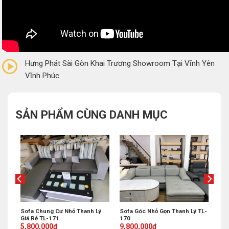
0/5
(0 Reviews)
Hưng Phát Sài Gòn Khai Trương Showroom Tại Vĩnh Yên
Vĩnh Phúc
SẢN PHẨM CÙNG DANH MỤC
Sofa Góc Nhỏ Gọn Thanh Lý TL-
 Lý
Sofa Chung Cư Nhỏ Thanh Lý
170
Giá Rẻ TL-171
Original
Current
Original
Current
9,800,000
₫
5,800,000
₫