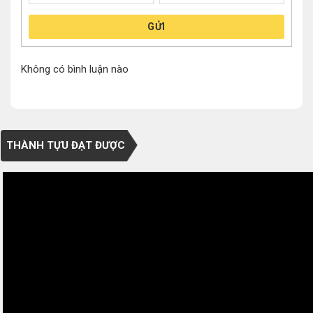
GỬI
Không có bình luận nào
THÀNH TỰU ĐẠT ĐƯỢC