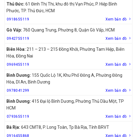
Thủ Đức:
61 Đinh Thị Thi, khu đô thị Vạn Phúc, P. Hiệp Bình
Phước, TP. Thủ Đức, HCM
0918655119
Xem bản đồ
Gò Vấp:
760 Quang Trung, Phường 8, Quận Gò Vấp, HCM
0942755119
Xem bản đồ
Biên Hòa:
211 – 213 – 215 Đồng Khởi, Phường Tam Hiệp, Biên
Hòa, Đồng Nai
0969455119
Xem bản đồ
Bình Dương:
155 Quốc Lộ 1K, Khu Phố Đông A, Phường Đông
Hòa, Dĩ An, Bình Dương
0978041299
Xem bản đồ
Bình Dương:
415 Đại lộ Bình Dương, Phường Thủ Dầu Một, TP
HCM
0793655119
Xem bản đồ
Bà Rịa:
643 CMT8, P. Long Toàn, Tp Bà Rịa, Tỉnh BRVT
0916455868
Xem bản đồ