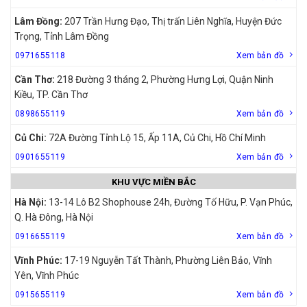
Lâm Đồng:
207 Trần Hưng Đạo, Thị trấn Liên Nghĩa, Huyện Đức
Trọng, Tỉnh Lâm Đồng
0971655118
Xem bản đồ
Cần Thơ:
218 Đường 3 tháng 2, Phường Hưng Lợi, Quận Ninh
Kiều, TP. Cần Thơ
0898655119
Xem bản đồ
Củ Chi:
72A Đường Tỉnh Lộ 15, Ấp 11A, Củ Chi, Hồ Chí Minh
0901655119
Xem bản đồ
KHU VỰC MIỀN BẮC
Hà Nội:
13-14 Lô B2 Shophouse 24h, Đường Tố Hữu, P. Vạn Phúc,
Q. Hà Đông, Hà Nội
0916655119
Xem bản đồ
Vĩnh Phúc:
17-19 Nguyễn Tất Thành, Phường Liên Bảo, Vĩnh
Yên, Vĩnh Phúc
0915655119
Xem bản đồ