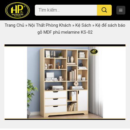
Skip
Tìm
to
kiếm:
content
Trang Chủ
»
Nội Thất Phòng Khách
»
Kệ Sách
»
Kệ để sách báo
gỗ MDF phủ melamine KS-02