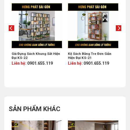
ện
Giá Đựng Sách Khung Sắt Hiện
Kệ Sách Bằng Tre Đơn Giản
Đại KS-22
Hiện Đại KS-21
Liên hệ:
0901.655.119
Liên hệ:
0901.655.119
SẢN PHẨM KHÁC