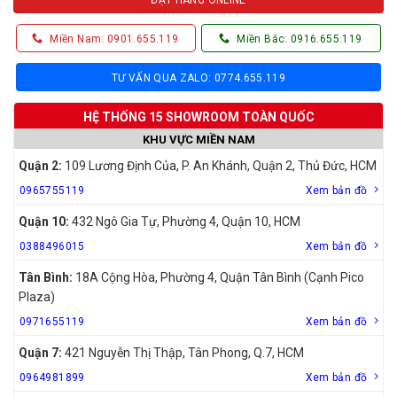
Miền Nam: 0901.655.119
Miền Bắc: 0916.655.119
TƯ VẤN QUA ZALO: 0774.655.119
HỆ THỐNG 15 SHOWROOM TOÀN QUỐC
KHU VỰC MIỀN NAM
Quận 2:
109 Lương Định Của, P. An Khánh, Quận 2, Thủ Đức, HCM
0965755119
Xem bản đồ
Quận 10:
432 Ngô Gia Tự, Phường 4, Quận 10, HCM
0388496015
Xem bản đồ
Tân Bình:
18A Cộng Hòa, Phường 4, Quận Tân Bình (Cạnh Pico
Plaza)
0971655119
Xem bản đồ
Quận 7:
421 Nguyễn Thị Thập, Tân Phong, Q.7, HCM
0964981899
Xem bản đồ