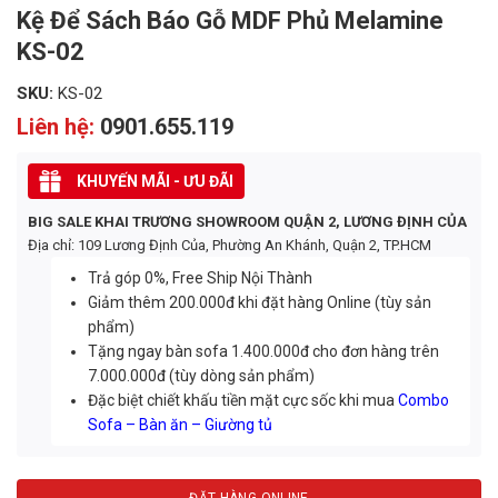
Kệ Để Sách Báo Gỗ MDF Phủ Melamine
KS-02
SKU:
KS-02
Liên hệ:
0901.655.119
KHUYẾN MÃI - ƯU ĐÃI
BIG SALE KHAI TRƯƠNG SHOWROOM QUẬN 2, LƯƠNG ĐỊNH CỦA
Địa chỉ: 109 Lương Định Của, Phường An Khánh, Quận 2, TP.HCM
Trả góp 0%, Free Ship Nội Thành
Giảm thêm 200.000đ khi đặt hàng Online (tùy sản
phẩm)
Tặng ngay bàn sofa 1.400.000đ cho đơn hàng trên
7.000.000đ (tùy dòng sản phẩm)
Đặc biệt chiết khấu tiền mặt cực sốc khi mua
Combo
Sofa – Bàn ăn – Giường tủ
ĐẶT HÀNG ONLINE