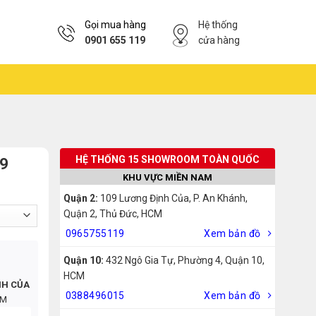
Gọi mua hàng
Hệ thống
0901 655 119
cửa hàng
HỆ THỐNG 15 SHOWROOM TOÀN QUỐC
69
KHU VỰC MIỀN NAM
Quận 2:
109 Lương Định Của, P. An Khánh,
Quận 2, Thủ Đức, HCM
0965755119
Xem bản đồ
Quận 10:
432 Ngô Gia Tự, Phường 4, Quận 10,
HCM
NH CỦA
0388496015
Xem bản đồ
CM