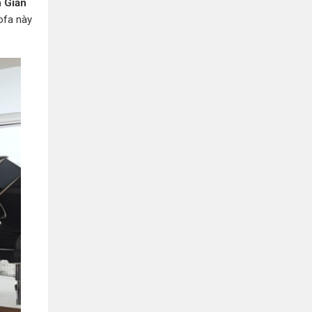
Bình Dương:
155 Quốc Lộ 1K, Khu Phố Đông A,
 Giản
Phường Đông Hòa, Dĩ An, Bình Dương
ofa này
0978041299
Xem bản đồ
Bình Dương:
415 Đại lộ Bình Dương, Phường
Thủ Dầu Một, TP HCM
0793655119
Xem bản đồ
Bà Rịa:
643 CMT8, P. Long Toàn, Tp Bà Rịa,
Tỉnh BRVT
0916455868
Xem bản đồ
Lâm Đồng:
207 Trần Hưng Đạo, Thị trấn Liên
Nghĩa, Huyện Đức Trọng, Tỉnh Lâm Đồng
0971655118
Xem bản đồ
Cần Thơ:
218 Đường 3 tháng 2, Phường Hưng
Lợi, Quận Ninh Kiều, TP. Cần Thơ
0898655119
Xem bản đồ
Củ Chi:
72A Đường Tỉnh Lộ 15, Ấp 11A, Củ Chi,