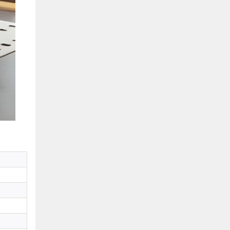
Hồ Chí Minh
0901655119
Xem bản đồ
KHU VỰC MIỀN BẮC
Hà Nội:
13-14 Lô B2 Shophouse 24h, Đường Tố
Hữu, P. Vạn Phúc, Q. Hà Đông, Hà Nội
0916655119
Xem bản đồ
Vĩnh Phúc:
17-19 Nguyễn Tất Thành, Phường
Liên Bảo, Vĩnh Yên, Vĩnh Phúc
0915655119
Xem bản đồ