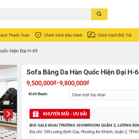
Sách Thanh Toán
Chính Sách Bảo Hành
Chính Sách Đổi Trả
uốc Hiện Đại H-69
Sofa Băng Da Hàn Quốc Hiện Đại H-
9,500,000
₫
9,800,000
₫
–
Kích thước
KHUYẾN MÃI - ƯU ĐÃI
BIG SALE KHAI TRƯƠNG SHOWROOM QUẬN 2, LƯƠNG ĐỊ
Địa chỉ: 109 Lương Định Của, Phường An Khánh, Quận 2, TP.H