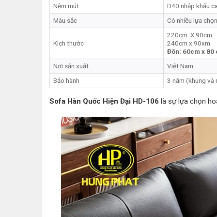
Nệm mút
D40 nhập khẩu c
Màu sắc
Có nhiều lựa chọ
220cm X 90cm
Kích thước
240cm x 90xm
Đôn: 60cm x 80
Nơi sản xuất
Việt Nam
Bảo hành
3 năm (khung và 
Sofa Hàn Quốc Hiện Đại HD-106
là sự lựa chọn ho