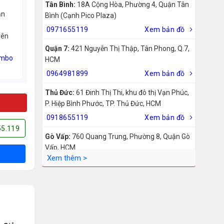
Tân Bình:
18A Cộng Hòa, Phường 4, Quận Tân
ản
Bình (Cạnh Pico Plaza)
0971655119
Xem bản đồ
rên
Quận 7:
421 Nguyễn Thị Thập, Tân Phong, Q.7,
mbo
HCM
0964981899
Xem bản đồ
Thủ Đức:
61 Đinh Thị Thi, khu đô thị Vạn Phúc,
P. Hiệp Bình Phước, TP. Thủ Đức, HCM
0918655119
Xem bản đồ
55.119
Gò Vấp:
760 Quang Trung, Phường 8, Quận Gò
Vấp, HCM
0942755119
Xem bản đồ
Biên Hòa:
211 – 213 – 215 Đồng Khởi, Phường
Tam Hiệp, Biên Hòa, Đồng Nai
0969455119
Xem bản đồ