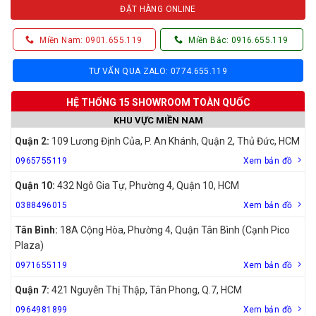
ĐẶT HÀNG ONLINE
Miền Nam: 0901.655.119
Miền Bắc: 0916.655.119
TƯ VẤN QUA ZALO: 0774.655.119
HỆ THỐNG 15 SHOWROOM TOÀN QUỐC
KHU VỰC MIỀN NAM
Quận 2:
109 Lương Định Của, P. An Khánh, Quận 2, Thủ Đức, HCM
0965755119
Xem bản đồ
Quận 10:
432 Ngô Gia Tự, Phường 4, Quận 10, HCM
0388496015
Xem bản đồ
Tân Bình:
18A Cộng Hòa, Phường 4, Quận Tân Bình (Cạnh Pico
Plaza)
0971655119
Xem bản đồ
Quận 7:
421 Nguyễn Thị Thập, Tân Phong, Q.7, HCM
0964981899
Xem bản đồ