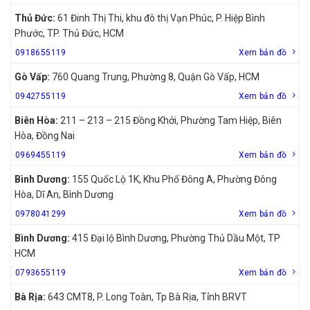
Thủ Đức:
61 Đinh Thị Thi, khu đô thị Vạn Phúc, P. Hiệp Bình
Phước, TP. Thủ Đức, HCM
0918655119
Xem bản đồ
Gò Vấp:
760 Quang Trung, Phường 8, Quận Gò Vấp, HCM
0942755119
Xem bản đồ
Biên Hòa:
211 – 213 – 215 Đồng Khởi, Phường Tam Hiệp, Biên
Hòa, Đồng Nai
0969455119
Xem bản đồ
Bình Dương:
155 Quốc Lộ 1K, Khu Phố Đông A, Phường Đông
Hòa, Dĩ An, Bình Dương
0978041299
Xem bản đồ
Bình Dương:
415 Đại lộ Bình Dương, Phường Thủ Dầu Một, TP
HCM
0793655119
Xem bản đồ
Bà Rịa:
643 CMT8, P. Long Toàn, Tp Bà Rịa, Tỉnh BRVT