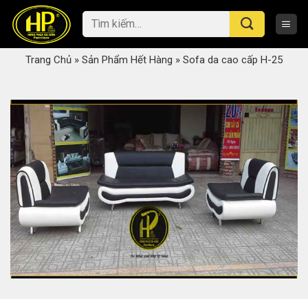
Skip
Tìm
to
kiếm:
content
Trang Chủ
»
Sản Phẩm Hết Hàng
»
Sofa da cao cấp H-25