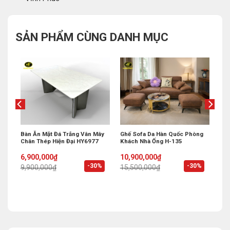
SẢN PHẨM CÙNG DANH MỤC
 Bi
Bàn Ăn Mặt Đá Trắng Vân Mây
Ghế Sofa Da Hàn Quốc Phòng
Chân Thép Hiện Đại HY6977
Khách Nhà Ống H-135
Original
Current
Original
Current
6,900,000
₫
10,900,000
₫
price
price
price
price
%
-30%
-30%
9,900,000
₫
15,500,000
₫
was:
is:
was:
is:
9,900,000₫.
6,900,000₫.
15,500,000₫.
10,900,000₫.