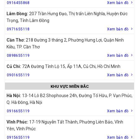
0916455868
Xem bản đồ
Lâm Đồng:
207 Trần Hưng Đạo, Thị trấn Liên Nghĩa, Huyện Đức
Trọng, Tỉnh Lâm Đồng
0971655118
Xem bản đồ
Cần Thơ:
218 Đường 3 tháng 2, Phường Hưng Lợi, Quận Ninh
Kiều, TP. Cần Thơ
0898655119
Xem bản đồ
Củ Chi:
72A Đường Tỉnh Lộ 15, Ấp 11A, Củ Chi, Hồ Chí Minh
0901655119
Xem bản đồ
KHU VỰC MIỀN BẮC
Hà Nội:
13-14 Lô B2 Shophouse 24h, Đường Tố Hữu, P. Vạn Phúc,
Q. Hà Đông, Hà Nội
0916655119
Xem bản đồ
Vĩnh Phúc:
17-19 Nguyễn Tất Thành, Phường Liên Bảo, Vĩnh
Yên, Vĩnh Phúc
0915655119
Xem bản đồ