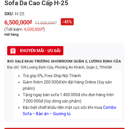
Sofa Da Cao Cấp H-25
SKU:
H-25
6,500,000
₫
-41%
₫
11,000,000
Original
Current
price
price
₫
(Tiết kiệm:
4,500,000
)
was:
is:
Hết hàng
11,000,000₫.
6,500,000₫.
KHUYẾN MÃI - ƯU ĐÃI
BIG SALE KHAI TRƯƠNG SHOWROOM QUẬN 2, LƯƠNG ĐỊNH CỦA
Địa chỉ: 109 Lương Định Của, Phường An Khánh, Quận 2, TP.HCM
Trả góp 0%, Free Ship Nội Thành
Giảm thêm 200.000đ khi đặt hàng Online (tùy sản
phẩm)
Tặng ngay bàn sofa 1.400.000đ cho đơn hàng trên
7.000.000đ (tùy dòng sản phẩm)
Đặc biệt chiết khấu tiền mặt cực sốc khi mua
Combo
Sofa – Bàn ăn – Giường tủ