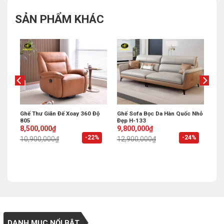
SẢN PHẨM KHÁC
g
Ghế Thư Giãn Đế Xoay 360 Độ
Ghế Sofa Bọc Da Hàn Quốc Nhỏ
805
Đẹp H-133
Original
Current
Original
Current
8,500,000
₫
9,800,000
₫
price
price
price
price
%
-22%
-24%
10,900,000
₫
12,900,000
₫
was:
is:
was:
is:
10,900,000₫.
8,500,000₫.
12,900,000₫.
9,800,000₫.
DANH MỤC NỔI BẬT