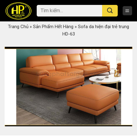
Skip
Tìm
to
kiếm:
content
Trang Chủ
»
Sản Phẩm Hết Hàng
»
Sofa da hiện đại trẻ trung
HD-63