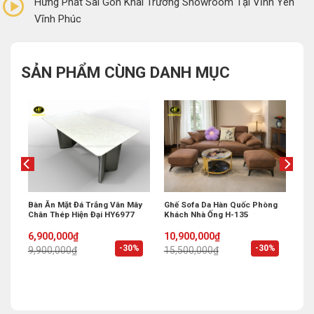
Hưng Phát Sài Gòn Khai Trương Showroom Tại Vĩnh Yên
Vĩnh Phúc
SẢN PHẨM CÙNG DANH MỤC
 Bi
Bàn Ăn Mặt Đá Trắng Vân Mây
Ghế Sofa Da Hàn Quốc Phòng
Chân Thép Hiện Đại HY6977
Khách Nhà Ống H-135
Original
Current
Original
Current
6,900,000
₫
10,900,000
₫
price
price
price
price
%
-30%
-30%
9,900,000
₫
15,500,000
₫
was:
is:
was:
is:
9,900,000₫.
6,900,000₫.
15,500,000₫.
10,900,000₫.