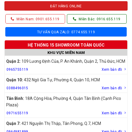
ĐẶT HÀNG ONLINE
Miền Nam: 0901.655.119
Miền Bắc: 0916.655.119
TƯ VẤN QUA ZALO: 0774.655.119
HỆ THỐNG 15 SHOWROOM TOÀN QUỐC
KHU VỰC MIỀN NAM
Quận 2:
109 Lương Định Của, P. An Khánh, Quận 2, Thủ Đức, HCM
0965755119
Xem bản đồ
Quận 10:
432 Ngô Gia Tự, Phường 4, Quận 10, HCM
0388496015
Xem bản đồ
Tân Bình:
18A Cộng Hòa, Phường 4, Quận Tân Bình (Cạnh Pico
Plaza)
0971655119
Xem bản đồ
Quận 7:
421 Nguyễn Thị Thập, Tân Phong, Q.7, HCM
0964981899
Xem bản đồ