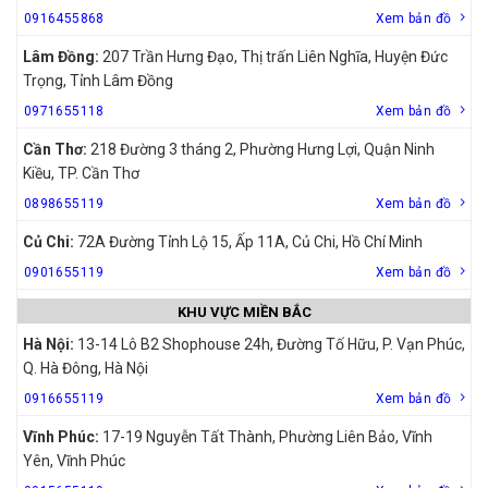
0916455868
Xem bản đồ
Lâm Đồng:
207 Trần Hưng Đạo, Thị trấn Liên Nghĩa, Huyện Đức
Trọng, Tỉnh Lâm Đồng
0971655118
Xem bản đồ
Cần Thơ:
218 Đường 3 tháng 2, Phường Hưng Lợi, Quận Ninh
Kiều, TP. Cần Thơ
0898655119
Xem bản đồ
Củ Chi:
72A Đường Tỉnh Lộ 15, Ấp 11A, Củ Chi, Hồ Chí Minh
0901655119
Xem bản đồ
KHU VỰC MIỀN BẮC
Hà Nội:
13-14 Lô B2 Shophouse 24h, Đường Tố Hữu, P. Vạn Phúc,
Q. Hà Đông, Hà Nội
0916655119
Xem bản đồ
Vĩnh Phúc:
17-19 Nguyễn Tất Thành, Phường Liên Bảo, Vĩnh
Yên, Vĩnh Phúc