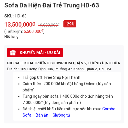
Sofa Da Hiện Đại Trẻ Trung HD-63
SKU:
HD-63
13,500,000
₫
-29%
₫
19,000,000
Original
Current
price
price
₫
(Tiết kiệm:
5,500,000
)
was:
is:
Hết hàng
19,000,000₫.
13,500,000₫.
KHUYẾN MÃI - ƯU ĐÃI
BIG SALE KHAI TRƯƠNG SHOWROOM QUẬN 2, LƯƠNG ĐỊNH CỦA
Địa chỉ: 109 Lương Định Của, Phường An Khánh, Quận 2, TP.HCM
Trả góp 0%, Free Ship Nội Thành
Giảm thêm 200.000đ khi đặt hàng Online (tùy sản
phẩm)
Tặng ngay bàn sofa 1.400.000đ cho đơn hàng trên
7.000.000đ (tùy dòng sản phẩm)
Đặc biệt chiết khấu tiền mặt cực sốc khi mua
Combo
Sofa – Bàn ăn – Giường tủ