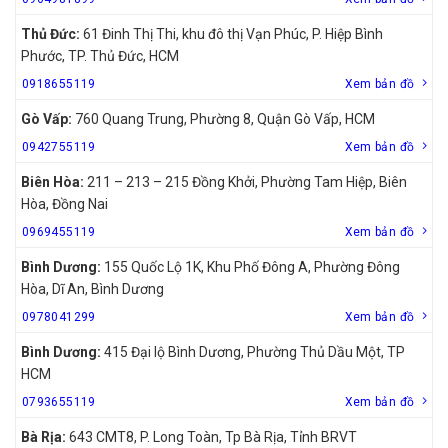
Thủ Đức:
61 Đinh Thị Thi, khu đô thị Vạn Phúc, P. Hiệp Bình
Phước, TP. Thủ Đức, HCM
0918655119
Xem bản đồ
Gò Vấp:
760 Quang Trung, Phường 8, Quận Gò Vấp, HCM
0942755119
Xem bản đồ
Biên Hòa:
211 – 213 – 215 Đồng Khởi, Phường Tam Hiệp, Biên
Hòa, Đồng Nai
0969455119
Xem bản đồ
Bình Dương:
155 Quốc Lộ 1K, Khu Phố Đông A, Phường Đông
Hòa, Dĩ An, Bình Dương
0978041299
Xem bản đồ
Bình Dương:
415 Đại lộ Bình Dương, Phường Thủ Dầu Một, TP
HCM
0793655119
Xem bản đồ
Bà Rịa:
643 CMT8, P. Long Toàn, Tp Bà Rịa, Tỉnh BRVT