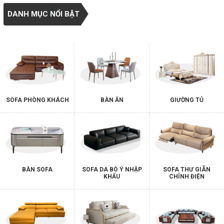
DANH MỤC NỔI BẬT
SOFA PHÒNG KHÁCH
BÀN ĂN
GIƯỜNG TỦ
BÀN SOFA
SOFA DA BÒ Ý NHẬP
SOFA THƯ GIÃN
KHẨU
CHỈNH ĐIỆN