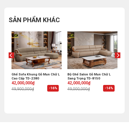
SẢN PHẨM KHÁC
Ghế Sofa Khung Gỗ Mun Chữ L
Bộ Ghế Salon Gỗ Mun Chữ L
Cao Cấp TD-2380
Sang Trọng TD-8150
Original
Current
Original
Current
42,000,000
₫
42,000,000
₫
price
price
price
price
%
-16%
-14%
49,900,000
₫
49,000,000
₫
was:
is:
was:
is:
49,900,000₫.
42,000,000₫.
49,000,000₫.
42,000,000₫.