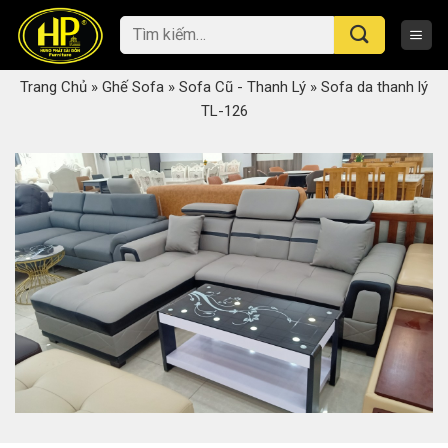
Skip
Tìm
to
kiếm:
content
Trang Chủ
»
Ghế Sofa
»
Sofa Cũ - Thanh Lý
»
Sofa da thanh lý
TL-126