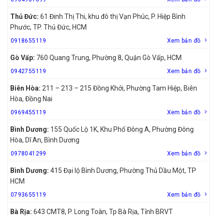
Thủ Đức:
61 Đinh Thị Thi, khu đô thị Vạn Phúc, P. Hiệp Bình
Phước, TP. Thủ Đức, HCM
0918655119
Xem bản đồ
Gò Vấp:
760 Quang Trung, Phường 8, Quận Gò Vấp, HCM
0942755119
Xem bản đồ
Biên Hòa:
211 – 213 – 215 Đồng Khởi, Phường Tam Hiệp, Biên
Hòa, Đồng Nai
0969455119
Xem bản đồ
Bình Dương:
155 Quốc Lộ 1K, Khu Phố Đông A, Phường Đông
Hòa, Dĩ An, Bình Dương
0978041299
Xem bản đồ
Bình Dương:
415 Đại lộ Bình Dương, Phường Thủ Dầu Một, TP
HCM
0793655119
Xem bản đồ
Bà Rịa:
643 CMT8, P. Long Toàn, Tp Bà Rịa, Tỉnh BRVT