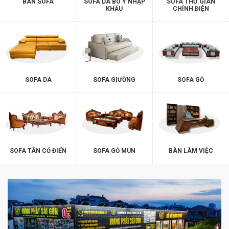
BÀN SOFA
SOFA DA BÒ Ý NHẬP
SOFA THƯ GIÃN
KHẨU
CHỈNH ĐIỆN
SOFA DA
SOFA GIƯỜNG
SOFA GỖ
SOFA TÂN CỔ ĐIỂN
SOFA GỖ MUN
BÀN LÀM VIỆC