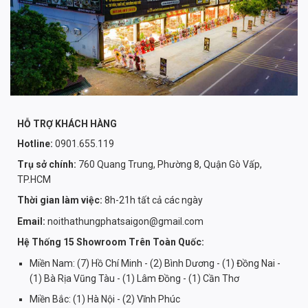
HỖ TRỢ KHÁCH HÀNG
Hotline:
0901.655.119
Trụ sở chính:
760 Quang Trung, Phường 8, Quận Gò Vấp,
TP.HCM
Thời gian làm việc:
8h-21h tất cả các ngày
Email:
noithathungphatsaigon@gmail.com
Hệ Thống 15 Showroom Trên Toàn Quốc:
Miền Nam: (7) Hồ Chí Minh - (2) Bình Dương - (1) Đồng Nai -
(1) Bà Rịa Vũng Tàu - (1) Lâm Đồng - (1) Cần Thơ
Miền Bắc: (1) Hà Nội - (2) Vĩnh Phúc