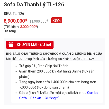
Sofa Da Thanh Lý TL-126
SKU:
TL-126
8,900,000
₫
-25%
₫
11,900,000
Original
Current
price
price
₫
(Tiết kiệm:
3,000,000
)
was:
is:
Hết hàng
11,900,000₫.
8,900,000₫.
KHUYẾN MÃI - ƯU ĐÃI
BIG SALE KHAI TRƯƠNG SHOWROOM QUẬN 2, LƯƠNG ĐỊNH CỦA
Địa chỉ: 109 Lương Định Của, Phường An Khánh, Quận 2, TP.HCM
Trả góp 0%, Free Ship Nội Thành
Giảm thêm 200.000đ khi đặt hàng Online (tùy sản
phẩm)
Tặng ngay bàn sofa 1.400.000đ cho đơn hàng trên
7.000.000đ (tùy dòng sản phẩm)
Đặc biệt chiết khấu tiền mặt cực sốc khi mua
Combo
Sofa – Bàn ăn – Giường tủ