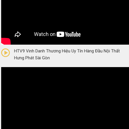
0/5
(0 Reviews)
HTV9 Vinh Danh Thương Hiệu Uy Tín Hàng Đầu Nội Thất
Hưng Phát Sài Gòn