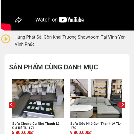
0/5
(0 Reviews)
Hưng Phát Sài Gòn Khai Trương Showroom Tại Vĩnh Yên
Vĩnh Phúc
SẢN PHẨM CÙNG DANH MỤC
Sofa Góc Nhỏ Gọn Thanh Lý TL-
 Lý
Sofa Chung Cư Nhỏ Thanh Lý
170
Giá Rẻ TL-171
Original
Current
Original
Current
9,800,000
₫
5,800,000
₫