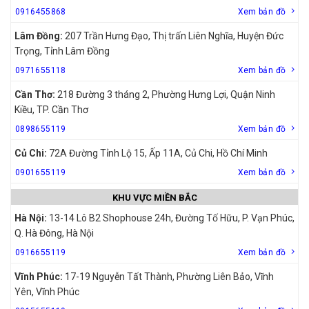
0916455868
Xem bản đồ
Lâm Đồng:
207 Trần Hưng Đạo, Thị trấn Liên Nghĩa, Huyện Đức
Trọng, Tỉnh Lâm Đồng
0971655118
Xem bản đồ
Cần Thơ:
218 Đường 3 tháng 2, Phường Hưng Lợi, Quận Ninh
Kiều, TP. Cần Thơ
0898655119
Xem bản đồ
Củ Chi:
72A Đường Tỉnh Lộ 15, Ấp 11A, Củ Chi, Hồ Chí Minh
0901655119
Xem bản đồ
KHU VỰC MIỀN BẮC
Hà Nội:
13-14 Lô B2 Shophouse 24h, Đường Tố Hữu, P. Vạn Phúc,
Q. Hà Đông, Hà Nội
0916655119
Xem bản đồ
Vĩnh Phúc:
17-19 Nguyễn Tất Thành, Phường Liên Bảo, Vĩnh
Yên, Vĩnh Phúc