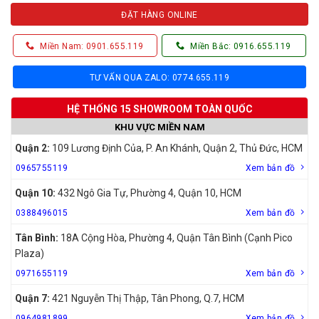
ĐẶT HÀNG ONLINE
Miền Nam: 0901.655.119
Miền Bắc: 0916.655.119
TƯ VẤN QUA ZALO: 0774.655.119
HỆ THỐNG 15 SHOWROOM TOÀN QUỐC
KHU VỰC MIỀN NAM
Quận 2:
109 Lương Định Của, P. An Khánh, Quận 2, Thủ Đức, HCM
0965755119
Xem bản đồ
Quận 10:
432 Ngô Gia Tự, Phường 4, Quận 10, HCM
0388496015
Xem bản đồ
Tân Bình:
18A Cộng Hòa, Phường 4, Quận Tân Bình (Cạnh Pico
Plaza)
0971655119
Xem bản đồ
Quận 7:
421 Nguyễn Thị Thập, Tân Phong, Q.7, HCM
0964981899
Xem bản đồ