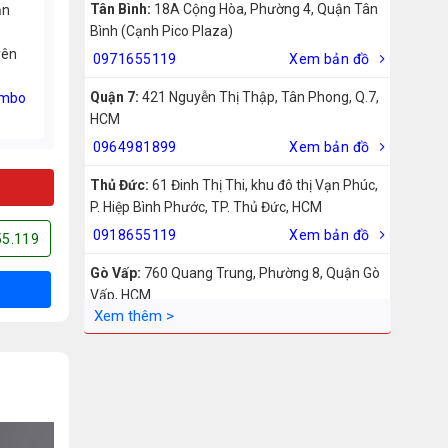
Tân Bình:
18A Cộng Hòa, Phường 4, Quận Tân
ản
Bình (Cạnh Pico Plaza)
rên
0971655119
Xem bản đồ
Quận 7:
421 Nguyễn Thị Thập, Tân Phong, Q.7,
mbo
HCM
0964981899
Xem bản đồ
Thủ Đức:
61 Đinh Thị Thi, khu đô thị Vạn Phúc,
P. Hiệp Bình Phước, TP. Thủ Đức, HCM
0918655119
Xem bản đồ
55.119
Gò Vấp:
760 Quang Trung, Phường 8, Quận Gò
Vấp, HCM
0942755119
Xem bản đồ
Biên Hòa:
211 – 213 – 215 Đồng Khởi, Phường
Tam Hiệp, Biên Hòa, Đồng Nai
0969455119
Xem bản đồ