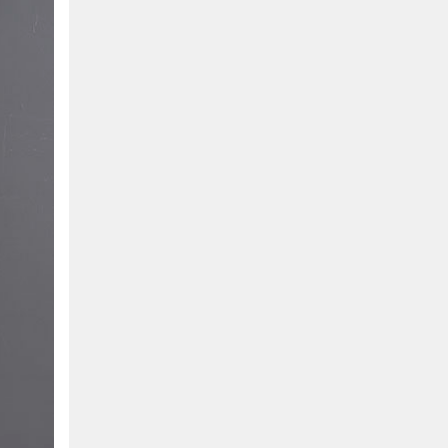
Bình Dương:
155 Quốc Lộ 1K, Khu Phố Đông A,
Phường Đông Hòa, Dĩ An, Bình Dương
0978041299
Xem bản đồ
Bình Dương:
415 Đại lộ Bình Dương, Phường
Thủ Dầu Một, TP HCM
0793655119
Xem bản đồ
Bà Rịa:
643 CMT8, P. Long Toàn, Tp Bà Rịa,
Tỉnh BRVT
0916455868
Xem bản đồ
Lâm Đồng:
207 Trần Hưng Đạo, Thị trấn Liên
Nghĩa, Huyện Đức Trọng, Tỉnh Lâm Đồng
0971655118
Xem bản đồ
Cần Thơ:
218 Đường 3 tháng 2, Phường Hưng
Lợi, Quận Ninh Kiều, TP. Cần Thơ
0898655119
Xem bản đồ
Củ Chi:
72A Đường Tỉnh Lộ 15, Ấp 11A, Củ Chi,