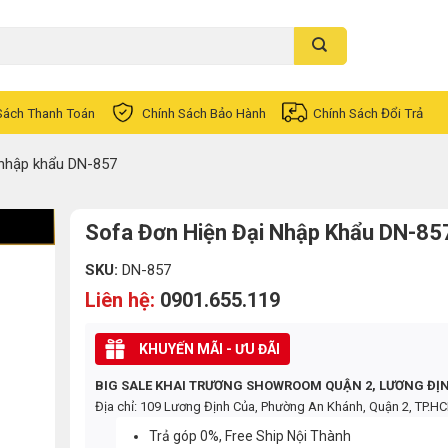
Sách Thanh Toán
Chính Sách Bảo Hành
Chính Sách Đổi Trả
 nhập khẩu DN-857
Sofa Đơn Hiện Đại Nhập Khẩu DN-85
SKU:
DN-857
Liên hệ:
0901.655.119
KHUYẾN MÃI - ƯU ĐÃI
BIG SALE KHAI TRƯƠNG SHOWROOM QUẬN 2, LƯƠNG ĐỊ
Địa chỉ: 109 Lương Định Của, Phường An Khánh, Quận 2, TP.H
Trả góp 0%, Free Ship Nội Thành