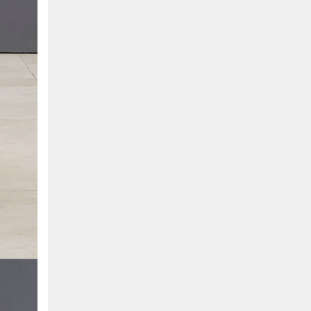
Hồ Chí Minh
0901655119
Xem bản đồ
KHU VỰC MIỀN BẮC
Hà Nội:
13-14 Lô B2 Shophouse 24h, Đường Tố
Hữu, P. Vạn Phúc, Q. Hà Đông, Hà Nội
0916655119
Xem bản đồ
Vĩnh Phúc:
17-19 Nguyễn Tất Thành, Phường
Liên Bảo, Vĩnh Yên, Vĩnh Phúc
0915655119
Xem bản đồ