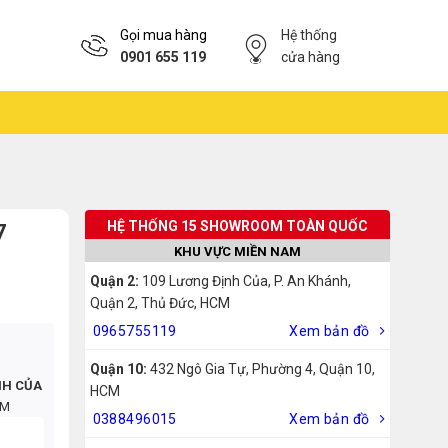
Gọi mua hàng
Hệ thống
0901 655 119
cửa hàng
HỆ THỐNG 15 SHOWROOM TOÀN QUỐC
7
KHU VỰC MIỀN NAM
Quận 2:
109 Lương Định Của, P. An Khánh,
Quận 2, Thủ Đức, HCM
0965755119
Xem bản đồ
Quận 10:
432 Ngô Gia Tự, Phường 4, Quận 10,
NH CỦA
HCM
CM
0388496015
Xem bản đồ