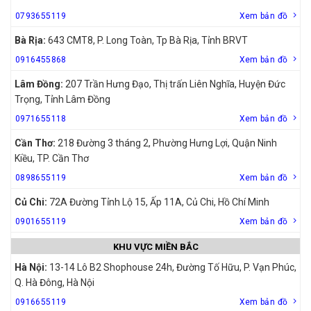
0793655119
Xem bản đồ
Bà Rịa:
643 CMT8, P. Long Toàn, Tp Bà Rịa, Tỉnh BRVT
0916455868
Xem bản đồ
Lâm Đồng:
207 Trần Hưng Đạo, Thị trấn Liên Nghĩa, Huyện Đức
Trọng, Tỉnh Lâm Đồng
0971655118
Xem bản đồ
Cần Thơ:
218 Đường 3 tháng 2, Phường Hưng Lợi, Quận Ninh
Kiều, TP. Cần Thơ
0898655119
Xem bản đồ
Củ Chi:
72A Đường Tỉnh Lộ 15, Ấp 11A, Củ Chi, Hồ Chí Minh
0901655119
Xem bản đồ
KHU VỰC MIỀN BẮC
Hà Nội:
13-14 Lô B2 Shophouse 24h, Đường Tố Hữu, P. Vạn Phúc,
Q. Hà Đông, Hà Nội
0916655119
Xem bản đồ