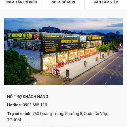
SOFA TÂN CỔ ĐIỂN
SOFA GỖ MUN
BÀN LÀM VIỆC
HỖ TRỢ KHÁCH HÀNG
Hotline:
0901.655.119
Trụ sở chính:
760 Quang Trung, Phường 8, Quận Gò Vấp,
TP.HCM