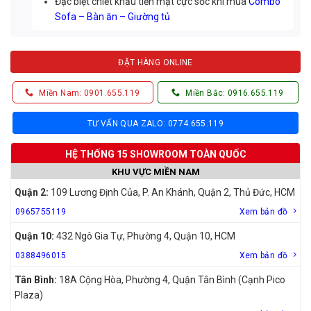
Đặc biệt chiết khấu tiền mặt cực sốc khi mua
Combo
Sofa – Bàn ăn – Giường tủ
ĐẶT HÀNG ONLINE
Miền Nam: 0901.655.119
Miền Bắc: 0916.655.119
TƯ VẤN QUA ZALO: 0774.655.119
HỆ THỐNG 15 SHOWROOM TOÀN QUỐC
KHU VỰC MIỀN NAM
Quận 2:
109 Lương Định Của, P. An Khánh, Quận 2, Thủ Đức, HCM
0965755119
Xem bản đồ
Quận 10:
432 Ngô Gia Tự, Phường 4, Quận 10, HCM
0388496015
Xem bản đồ
Tân Bình:
18A Cộng Hòa, Phường 4, Quận Tân Bình (Cạnh Pico
Plaza)