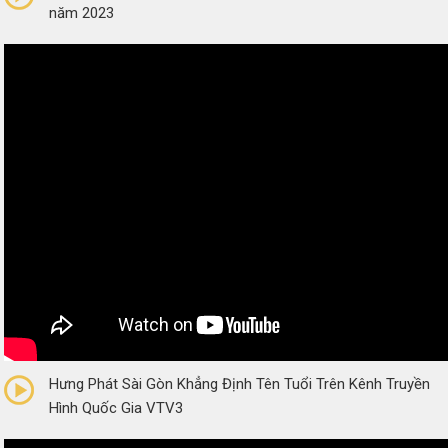
năm 2023
0/5
(0 Reviews)
Hưng Phát Sài Gòn Khẳng Định Tên Tuổi Trên Kênh Truyền
Hình Quốc Gia VTV3