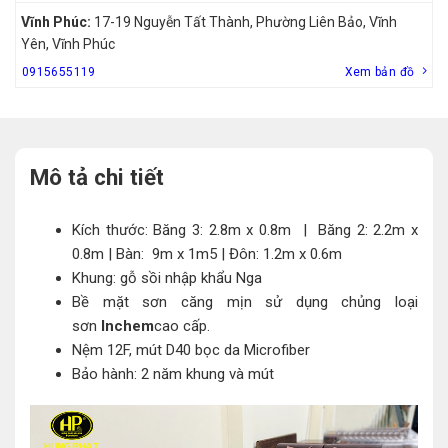
Vĩnh Phúc:
17-19 Nguyễn Tất Thành, Phường Liên Bảo, Vĩnh
Yên, Vĩnh Phúc
0915655119
Xem bản đồ
Mô tả chi tiết
Kích thước: Băng 3: 2.8m x 0.8m | Băng 2: 2.2m x
0.8m | Bàn: 9m x 1m5 | Đôn: 1.2m x 0.6m
Khung: gỗ sồi nhập khẩu Nga
Bề mặt sơn căng mịn sử dụng chủng loại
sơn
Inchem
cao cấp.
Nệm 12F, mút D40 bọc da Microfiber
Bảo hành: 2 năm khung và mút