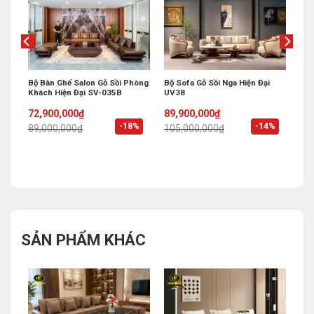
Bộ Bàn Ghế Salon Gỗ Sồi Phòng
Bộ Sofa Gỗ Sồi Nga Hiện Đại
Khách Hiện Đại SV-035B
UV38
Original
Current
Original
Current
72,900,000
₫
89,900,000
₫
price
price
price
price
%
-18%
-14%
89,000,000
₫
105,000,000
₫
was:
is:
was:
is:
89,000,000₫.
72,900,000₫.
105,000,000₫.
89,900,000₫.
SẢN PHẨM KHÁC