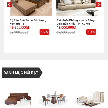
p
Bộ Bàn Ghế Salon Gỗ Hương
Ghế Sofa Phòng Khách Băng
Xám HH-16
Dài Nhập Khẩu TP- K7783
Original
Current
Original
Current
49,800,000
₫
42,000,000
₫
price
price
price
price
%
-17%
-15%
59,900,000
₫
49,500,000
₫
was:
is:
was:
is:
59,900,000₫.
49,800,000₫.
49,500,000₫.
42,000,000₫.
DANH MỤC NỔI BẬT