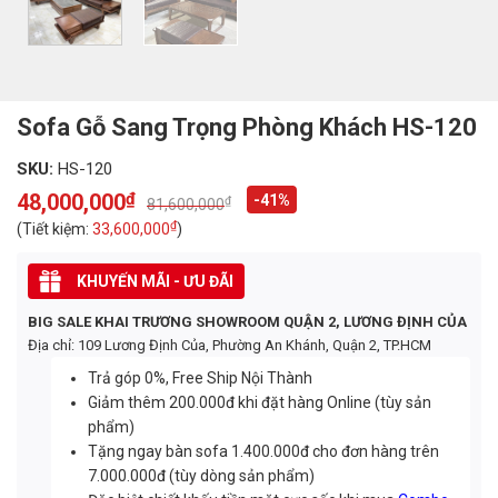
Sofa Gỗ Sang Trọng Phòng Khách HS-120
SKU:
HS-120
48,000,000
₫
-41%
₫
81,600,000
Original
Current
price
price
₫
(Tiết kiệm:
33,600,000
)
was:
is:
81,600,000₫.
48,000,000₫.
KHUYẾN MÃI - ƯU ĐÃI
BIG SALE KHAI TRƯƠNG SHOWROOM QUẬN 2, LƯƠNG ĐỊNH CỦA
Địa chỉ: 109 Lương Định Của, Phường An Khánh, Quận 2, TP.HCM
Trả góp 0%, Free Ship Nội Thành
Giảm thêm 200.000đ khi đặt hàng Online (tùy sản
phẩm)
Tặng ngay bàn sofa 1.400.000đ cho đơn hàng trên
7.000.000đ (tùy dòng sản phẩm)