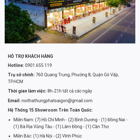
HỖ TRỢ KHÁCH HÀNG
Hotline:
0901.655.119
Trụ sở chính:
760 Quang Trung, Phường 8, Quận Gò Vấp,
TP.HCM
Thời gian làm việc:
8h-21h tất cả các ngày
Email:
noithathungphatsaigon@gmail.com
Hệ Thống 15 Showroom Trên Toàn Quốc:
Miền Nam: (7) Hồ Chí Minh - (2) Bình Dương - (1) Đồng Nai -
(1) Bà Rịa Vũng Tàu - (1) Lâm Đồng - (1) Cần Thơ
Miền Bắc: (1) Hà Nội - (2) Vĩnh Phúc