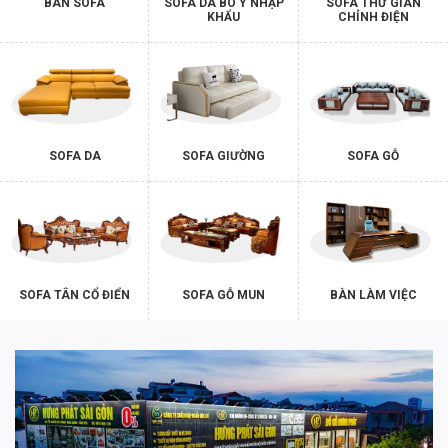
BÀN SOFA
SOFA DA BÒ Ý NHẬP
SOFA THƯ GIÃN
KHẨU
CHỈNH ĐIỆN
SOFA DA
SOFA GIƯỜNG
SOFA GỖ
SOFA TÂN CỔ ĐIỂN
SOFA GỖ MUN
BÀN LÀM VIỆC