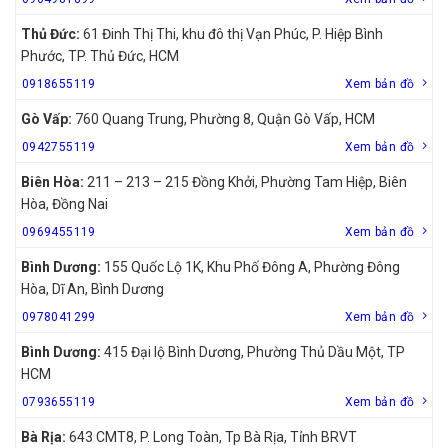
Thủ Đức:
61 Đinh Thị Thi, khu đô thị Vạn Phúc, P. Hiệp Bình
Phước, TP. Thủ Đức, HCM
0918655119
Xem bản đồ
Gò Vấp:
760 Quang Trung, Phường 8, Quận Gò Vấp, HCM
0942755119
Xem bản đồ
Biên Hòa:
211 – 213 – 215 Đồng Khởi, Phường Tam Hiệp, Biên
Hòa, Đồng Nai
0969455119
Xem bản đồ
Bình Dương:
155 Quốc Lộ 1K, Khu Phố Đông A, Phường Đông
Hòa, Dĩ An, Bình Dương
0978041299
Xem bản đồ
Bình Dương:
415 Đại lộ Bình Dương, Phường Thủ Dầu Một, TP
HCM
0793655119
Xem bản đồ
Bà Rịa:
643 CMT8, P. Long Toàn, Tp Bà Rịa, Tỉnh BRVT