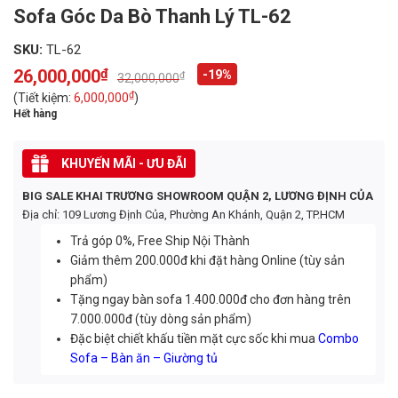
Sofa Góc Da Bò Thanh Lý TL-62
SKU:
TL-62
26,000,000
₫
-19%
₫
32,000,000
Original
Current
price
price
₫
(Tiết kiệm:
6,000,000
)
was:
is:
Hết hàng
32,000,000₫.
26,000,000₫.
KHUYẾN MÃI - ƯU ĐÃI
BIG SALE KHAI TRƯƠNG SHOWROOM QUẬN 2, LƯƠNG ĐỊNH CỦA
Địa chỉ: 109 Lương Định Của, Phường An Khánh, Quận 2, TP.HCM
Trả góp 0%, Free Ship Nội Thành
Giảm thêm 200.000đ khi đặt hàng Online (tùy sản
phẩm)
Tặng ngay bàn sofa 1.400.000đ cho đơn hàng trên
7.000.000đ (tùy dòng sản phẩm)
Đặc biệt chiết khấu tiền mặt cực sốc khi mua
Combo
Sofa – Bàn ăn – Giường tủ