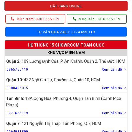
ĐẶT HÀNG ONLINE
Miền Nam: 0901.655.119
Miền Bắc: 0916.655.119
TƯ VẤN QUA ZALO: 0774.655.119
HỆ THỐNG 15 SHOWROOM TOÀN QUỐC
KHU VỰC MIỀN NAM
Quận 2:
109 Lương Định Của, P. An Khánh, Quận 2, Thủ Đức, HCM
0965755119
Xem bản đồ
Quận 10:
432 Ngô Gia Tự, Phường 4, Quận 10, HCM
0388496015
Xem bản đồ
Tân Bình:
18A Cộng Hòa, Phường 4, Quận Tân Bình (Cạnh Pico
Plaza)
0971655119
Xem bản đồ
Quận 7:
421 Nguyễn Thị Thập, Tân Phong, Q.7, HCM
0964981899
Xem bản đồ