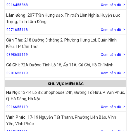
0916455868
Xem bản đồ
Lâm Đồng:
207 Trần Hưng Đạo, Thị trấn Liên Nghĩa, Huyện Đức
Trọng, Tỉnh Lâm Đồng
0971655118
Xem bản đồ
Cần Thơ:
218 Đường 3 tháng 2, Phường Hưng Lợi, Quận Ninh
Kiều, TP. Cần Thơ
0898655119
Xem bản đồ
Củ Chi:
72A Đường Tỉnh Lộ 15, Ấp 11A, Củ Chi, Hồ Chí Minh
0901655119
Xem bản đồ
KHU VỰC MIỀN BẮC
Hà Nội:
13-14 Lô B2 Shophouse 24h, Đường Tố Hữu, P. Vạn Phúc,
Q. Hà Đông, Hà Nội
0916655119
Xem bản đồ
Vĩnh Phúc:
17-19 Nguyễn Tất Thành, Phường Liên Bảo, Vĩnh
Yên, Vĩnh Phúc