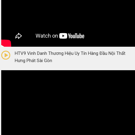
0/5
(0 Reviews)
HTV9 Vinh Danh Thương Hiệu Uy Tín Hàng Đầu Nội Thất
Hưng Phát Sài Gòn