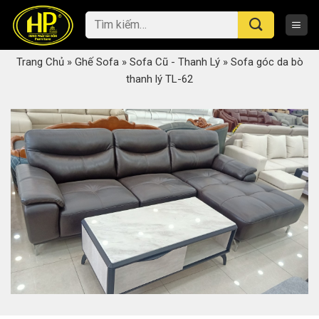
Skip
Tìm
to
kiếm:
content
Trang Chủ
»
Ghế Sofa
»
Sofa Cũ - Thanh Lý
»
Sofa góc da bò
thanh lý TL-62