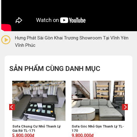
0/5
(0 Reviews)
Hưng Phát Sài Gòn Khai Trương Showroom Tại Vĩnh Yên
Vĩnh Phúc
SẢN PHẨM CÙNG DANH MỤC
Sofa Góc Nhỏ Gọn Thanh Lý TL-
 Lý
Sofa Chung Cư Nhỏ Thanh Lý
170
Giá Rẻ TL-171
Original
Current
Original
Current
9,800,000
₫
5,800,000
₫