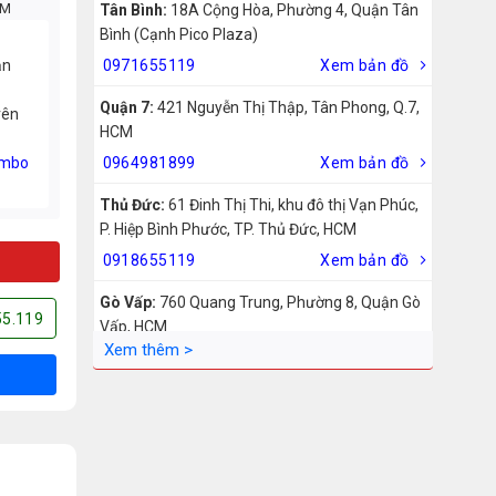
CM
Tân Bình:
18A Cộng Hòa, Phường 4, Quận Tân
Bình (Cạnh Pico Plaza)
ản
0971655119
Xem bản đồ
Quận 7:
421 Nguyễn Thị Thập, Tân Phong, Q.7,
rên
HCM
mbo
0964981899
Xem bản đồ
Thủ Đức:
61 Đinh Thị Thi, khu đô thị Vạn Phúc,
P. Hiệp Bình Phước, TP. Thủ Đức, HCM
0918655119
Xem bản đồ
Gò Vấp:
760 Quang Trung, Phường 8, Quận Gò
55.119
Vấp, HCM
0942755119
Xem bản đồ
Biên Hòa:
211 – 213 – 215 Đồng Khởi, Phường
Tam Hiệp, Biên Hòa, Đồng Nai
0969455119
Xem bản đồ