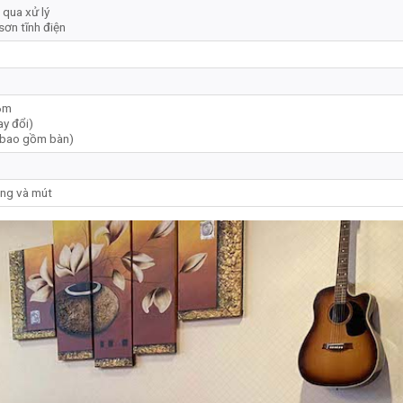
 qua xử lý
sơn tĩnh điện
6m
ay đổi)
 bao gồm bàn)
ng và mút