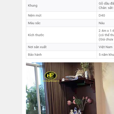
Gỗ dầu đã
Khung
Chân: sắt 
Nệm mút
D40
Màu sắc
Nâu
2.4m x 1.
Kích thước
(có thể th
(Giá chưa
Nơi sản xuất
Việt Nam
Bảo hành
5 năm khu