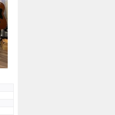
Hồ Chí Minh
0901655119
Xem bản đồ
KHU VỰC MIỀN BẮC
Hà Nội:
13-14 Lô B2 Shophouse 24h, Đường Tố
Hữu, P. Vạn Phúc, Q. Hà Đông, Hà Nội
0916655119
Xem bản đồ
Vĩnh Phúc:
17-19 Nguyễn Tất Thành, Phường
Liên Bảo, Vĩnh Yên, Vĩnh Phúc
0915655119
Xem bản đồ