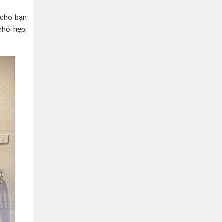
Bình Dương:
155 Quốc Lộ 1K, Khu Phố Đông A,
Phường Đông Hòa, Dĩ An, Bình Dương
u cho bạn
0978041299
Xem bản đồ
nhỏ hẹp,
Bình Dương:
415 Đại lộ Bình Dương, Phường
Thủ Dầu Một, TP HCM
0793655119
Xem bản đồ
Bà Rịa:
643 CMT8, P. Long Toàn, Tp Bà Rịa,
Tỉnh BRVT
0916455868
Xem bản đồ
Lâm Đồng:
207 Trần Hưng Đạo, Thị trấn Liên
Nghĩa, Huyện Đức Trọng, Tỉnh Lâm Đồng
0971655118
Xem bản đồ
Cần Thơ:
218 Đường 3 tháng 2, Phường Hưng
Lợi, Quận Ninh Kiều, TP. Cần Thơ
0898655119
Xem bản đồ
Củ Chi:
72A Đường Tỉnh Lộ 15, Ấp 11A, Củ Chi,