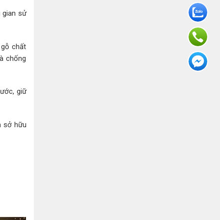
 gian sử
 gỗ chất
và chống
ước, giữ
n sở hữu