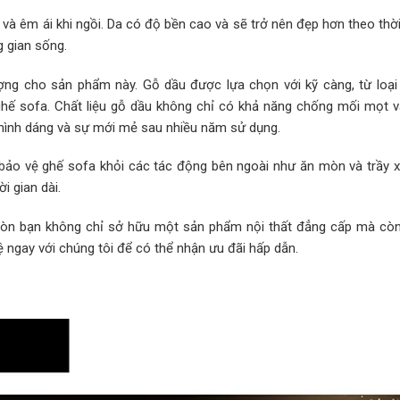
à êm ái khi ngồi. Da có độ bền cao và sẽ trở nên đẹp hơn theo thời
g gian sống.
ượng cho sản phẩm này. Gỗ dầu được lựa chọn với kỹ càng, từ loại
ghế sofa. Chất liệu gỗ dầu không chỉ có khả năng chống mối mọt 
hình dáng và sự mới mẻ sau nhiều năm sử dụng.
 bảo vệ ghế sofa khỏi các tác động bên ngoài như ăn mòn và trầy x
i gian dài.
Gòn bạn không chỉ sở hữu một sản phẩm nội thất đẳng cấp mà cò
hệ ngay với chúng tôi để có thể nhận ưu đãi hấp dẫn.