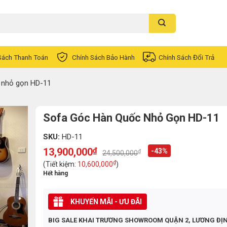
Sách Thanh Toán
Chính Sách Bảo Hành
Chính Sách Đổi Trả
 nhỏ gọn HD-11
Sofa Góc Hàn Quốc Nhỏ Gọn HD-11
SKU:
HD-11
13,900,000
₫
-43%
₫
24,500,000
Original
Current
price
price
₫
(Tiết kiệm:
10,600,000
)
was:
is:
Hết hàng
24,500,000₫.
13,900,000₫.
KHUYẾN MÃI - ƯU ĐÃI
BIG SALE KHAI TRƯƠNG SHOWROOM QUẬN 2, LƯƠNG ĐỊ