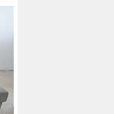
Bình Dương:
155 Quốc Lộ 1K, Khu Phố Đông A,
Phường Đông Hòa, Dĩ An, Bình Dương
0978041299
Xem bản đồ
Bình Dương:
415 Đại lộ Bình Dương, Phường
Thủ Dầu Một, TP HCM
0793655119
Xem bản đồ
Bà Rịa:
643 CMT8, P. Long Toàn, Tp Bà Rịa,
Tỉnh BRVT
0916455868
Xem bản đồ
Lâm Đồng:
207 Trần Hưng Đạo, Thị trấn Liên
Nghĩa, Huyện Đức Trọng, Tỉnh Lâm Đồng
0971655118
Xem bản đồ
Cần Thơ:
218 Đường 3 tháng 2, Phường Hưng
Lợi, Quận Ninh Kiều, TP. Cần Thơ
0898655119
Xem bản đồ
Củ Chi:
72A Đường Tỉnh Lộ 15, Ấp 11A, Củ Chi,