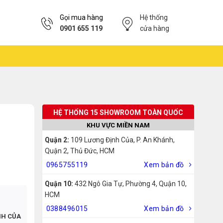
Gọi mua hàng
Hệ thống
0901 655 119
cửa hàng
HỆ THỐNG 15 SHOWROOM TOÀN QUỐC
KHU VỰC MIỀN NAM
Quận 2:
109 Lương Định Của, P. An Khánh,
Quận 2, Thủ Đức, HCM
0965755119
Xem bản đồ
Quận 10:
432 Ngô Gia Tự, Phường 4, Quận 10,
HCM
0388496015
Xem bản đồ
NH CỦA