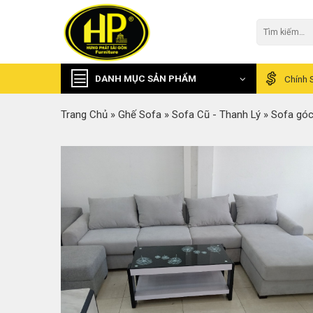
Skip
to
Tìm
kiếm:
content
DANH MỤC SẢN PHẨM
Chính 
Trang Chủ
»
Ghế Sofa
»
Sofa Cũ - Thanh Lý
»
Sofa góc