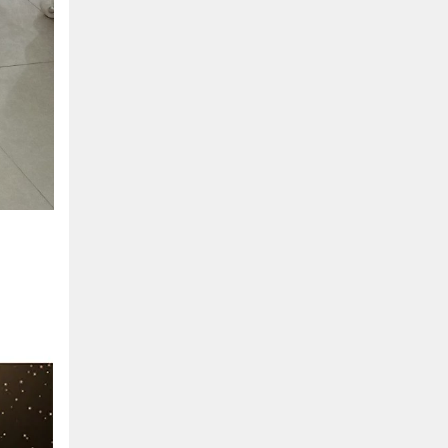
Hồ Chí Minh
0901655119
Xem bản đồ
KHU VỰC MIỀN BẮC
Hà Nội:
13-14 Lô B2 Shophouse 24h, Đường Tố
Hữu, P. Vạn Phúc, Q. Hà Đông, Hà Nội
0916655119
Xem bản đồ
Vĩnh Phúc:
17-19 Nguyễn Tất Thành, Phường
Liên Bảo, Vĩnh Yên, Vĩnh Phúc
0915655119
Xem bản đồ