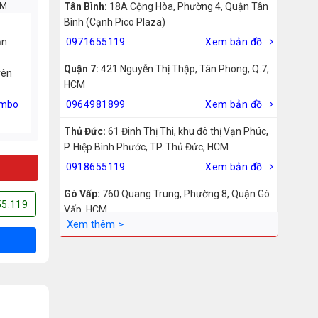
CM
Tân Bình:
18A Cộng Hòa, Phường 4, Quận Tân
Bình (Cạnh Pico Plaza)
ản
0971655119
Xem bản đồ
Quận 7:
421 Nguyễn Thị Thập, Tân Phong, Q.7,
rên
HCM
mbo
0964981899
Xem bản đồ
Thủ Đức:
61 Đinh Thị Thi, khu đô thị Vạn Phúc,
P. Hiệp Bình Phước, TP. Thủ Đức, HCM
0918655119
Xem bản đồ
Gò Vấp:
760 Quang Trung, Phường 8, Quận Gò
55.119
Vấp, HCM
0942755119
Xem bản đồ
Biên Hòa:
211 – 213 – 215 Đồng Khởi, Phường
Tam Hiệp, Biên Hòa, Đồng Nai
0969455119
Xem bản đồ