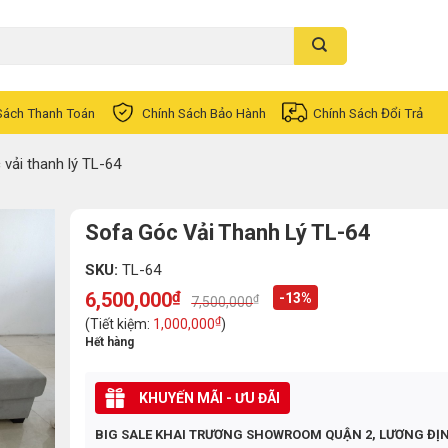
Sách Thanh Toán
Chính Sách Bảo Hành
Chính Sách Đổi Trả
 vải thanh lý TL-64
Sofa Góc Vải Thanh Lý TL-64
SKU:
TL-64
6,500,000
₫
-13%
₫
7,500,000
Original
Current
price
price
₫
(Tiết kiệm:
1,000,000
)
was:
is:
Hết hàng
7,500,000₫.
6,500,000₫.
KHUYẾN MÃI - ƯU ĐÃI
BIG SALE KHAI TRƯƠNG SHOWROOM QUẬN 2, LƯƠNG ĐỊ