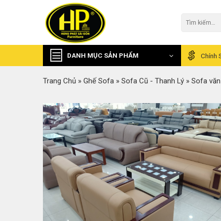
Skip
to
Tìm
kiếm:
content
DANH MỤC SẢN PHẨM
Chính 
Trang Chủ
»
Ghế Sofa
»
Sofa Cũ - Thanh Lý
»
Sofa văn