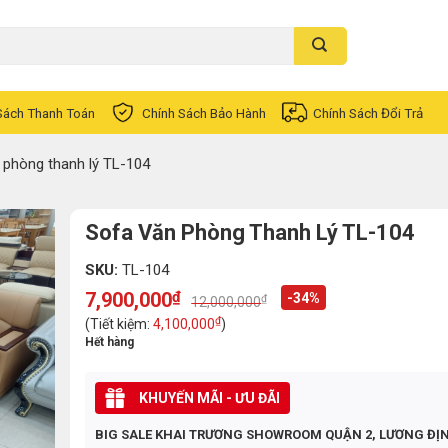
Sách Thanh Toán
Chính Sách Bảo Hành
Chính Sách Đổi Trả
 phòng thanh lý TL-104
Sofa Văn Phòng Thanh Lý TL-104
SKU:
TL-104
7,900,000
₫
-34%
₫
12,000,000
Original
Current
price
price
₫
(Tiết kiệm:
4,100,000
)
was:
is:
Hết hàng
12,000,000₫.
7,900,000₫.
KHUYẾN MÃI - ƯU ĐÃI
BIG SALE KHAI TRƯƠNG SHOWROOM QUẬN 2, LƯƠNG ĐỊ