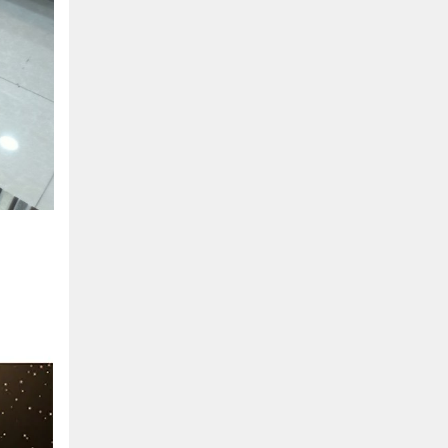
Hồ Chí Minh
0901655119
Xem bản đồ
KHU VỰC MIỀN BẮC
Hà Nội:
13-14 Lô B2 Shophouse 24h, Đường Tố
Hữu, P. Vạn Phúc, Q. Hà Đông, Hà Nội
0916655119
Xem bản đồ
Vĩnh Phúc:
17-19 Nguyễn Tất Thành, Phường
Liên Bảo, Vĩnh Yên, Vĩnh Phúc
0915655119
Xem bản đồ