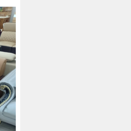
Bình Dương:
155 Quốc Lộ 1K, Khu Phố Đông A,
Phường Đông Hòa, Dĩ An, Bình Dương
0978041299
Xem bản đồ
Bình Dương:
415 Đại lộ Bình Dương, Phường
Thủ Dầu Một, TP HCM
0793655119
Xem bản đồ
Bà Rịa:
643 CMT8, P. Long Toàn, Tp Bà Rịa,
Tỉnh BRVT
0916455868
Xem bản đồ
Lâm Đồng:
207 Trần Hưng Đạo, Thị trấn Liên
Nghĩa, Huyện Đức Trọng, Tỉnh Lâm Đồng
0971655118
Xem bản đồ
Cần Thơ:
218 Đường 3 tháng 2, Phường Hưng
Lợi, Quận Ninh Kiều, TP. Cần Thơ
0898655119
Xem bản đồ
Củ Chi:
72A Đường Tỉnh Lộ 15, Ấp 11A, Củ Chi,