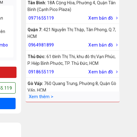
CM
Tân Bình:
18A Cộng Hòa, Phường 4, Quận Tân
Bình (Cạnh Pico Plaza)
ản
0971655119
Xem bản đồ
Quận 7:
421 Nguyễn Thị Thập, Tân Phong, Q.7,
rên
HCM
mbo
0964981899
Xem bản đồ
Thủ Đức:
61 Đinh Thị Thi, khu đô thị Vạn Phúc,
P. Hiệp Bình Phước, TP. Thủ Đức, HCM
0918655119
Xem bản đồ
Gò Vấp:
760 Quang Trung, Phường 8, Quận Gò
55.119
Vấp, HCM
0942755119
Xem bản đồ
Biên Hòa:
211 – 213 – 215 Đồng Khởi, Phường
Tam Hiệp, Biên Hòa, Đồng Nai
0969455119
Xem bản đồ