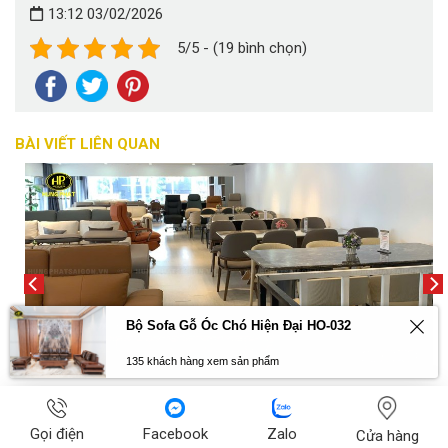
13:12 03/02/2026
5/5 - (19 bình chọn)
BÀI VIẾT LIÊN QUAN
Bộ Sofa Gỗ Óc Chó Hiện Đại HO-032
135 khách hàng xem sản phẩm
Mua Nội Thất Tại Hòa Bình Ở Đâu Giá Rẻ Uy Tín
29/07/2026
Gọi điện
Facebook
Zalo
Cửa hàng
Hòa Bình là một tỉnh miền núi thuộc vùng Tây Bắc Bộ, Việt Nam.