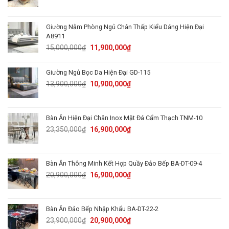
price
price
was:
is:
82,000,000₫.
69,900,000₫.
Giường Nằm Phòng Ngủ Chân Thấp Kiểu Dáng Hiện Đại
A8911
Original
Current
15,000,000
₫
11,900,000
₫
price
price
was:
is:
Giường Ngủ Bọc Da Hiện Đại GD-115
15,000,000₫.
11,900,000₫.
Original
Current
13,900,000
₫
10,900,000
₫
price
price
was:
is:
13,900,000₫.
10,900,000₫.
Bàn Ăn Hiện Đại Chân Inox Mặt Đá Cẩm Thạch TNM-10
Original
Current
23,350,000
₫
16,900,000
₫
price
price
was:
is:
23,350,000₫.
16,900,000₫.
Bàn Ăn Thông Minh Kết Hợp Quầy Đảo Bếp BA-DT-09-4
Original
Current
20,900,000
₫
16,900,000
₫
price
price
was:
is:
20,900,000₫.
16,900,000₫.
Bàn Ăn Đảo Bếp Nhập Khẩu BA-DT-22-2
Original
Current
23,900,000
₫
20,900,000
₫