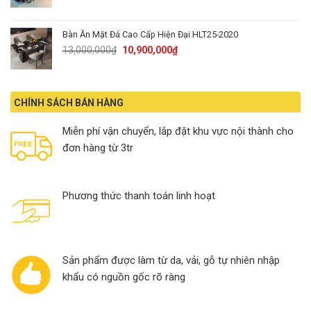
price
price
was:
is:
23,900,000₫.
20,900,000₫.
Bàn Ăn Mặt Đá Cao Cấp Hiện Đại HLT25-2020
Original
Current
13,000,000
₫
10,900,000
₫
price
price
was:
is:
13,000,000₫.
10,900,000₫.
CHÍNH SÁCH BÁN HÀNG
Miễn phí vận chuyển, lắp đặt khu vực nội thành cho
đơn hàng từ 3tr
Phương thức thanh toán linh hoạt
Sản phẩm được làm từ da, vải, gỗ tự nhiên nhập
khẩu có nguồn gốc rõ ràng