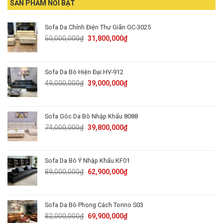
SẢN PHẨM NỔI BẬT
Sofa Da Chỉnh Điện Thư Giãn GC-3025
Original
Current
50,000,000
₫
31,800,000
₫
price
price
was:
is:
50,000,000₫.
31,800,000₫.
Sofa Da Bò Hiện Đại HV-912
Original
Current
49,000,000
₫
39,000,000
₫
price
price
was:
is:
49,000,000₫.
39,000,000₫.
Sofa Góc Da Bò Nhập Khẩu 8088
Original
Current
74,000,000
₫
39,800,000
₫
price
price
was:
is:
74,000,000₫.
39,800,000₫.
Sofa Da Bò Ý Nhập Khẩu KF01
Original
Current
89,000,000
₫
62,900,000
₫
price
price
was:
is:
89,000,000₫.
62,900,000₫.
Sofa Da Bò Phong Cách Torino S03
Original
Current
82,000,000
₫
69,900,000
₫