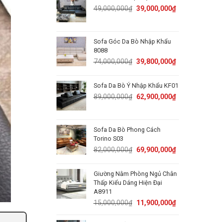
50,000,000₫.
31,800,000₫.
Original
Current
49,000,000
₫
39,000,000
₫
price
price
was:
is:
49,000,000₫.
39,000,000₫.
Sofa Góc Da Bò Nhập Khẩu
8088
Original
Current
74,000,000
₫
39,800,000
₫
price
price
was:
is:
Sofa Da Bò Ý Nhập Khẩu KF01
74,000,000₫.
39,800,000₫.
Original
Current
89,000,000
₫
62,900,000
₫
price
price
was:
is:
89,000,000₫.
62,900,000₫.
Sofa Da Bò Phong Cách
Torino S03
Original
Current
82,000,000
₫
69,900,000
₫
price
price
was:
is:
Giường Nằm Phòng Ngủ Chân
82,000,000₫.
69,900,000₫.
Thấp Kiểu Dáng Hiện Đại
A8911
Original
Current
15,000,000
₫
11,900,000
₫
price
price
was:
is: