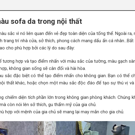
àu sofa da trong nội thất
màu sắc vì nó liên quan đến vẻ đẹp toàn diện của tổng thể. Ngoài ra
h trang trí nhà cửa, sở thích, phong cách mang dấu ấn cá nhân…Bất
ao cho phù hợp bởi các lý do sau đây:
ể tương hợp và tạo điểm nhấn với màu sắc của tường, màu gạch sàn
ợp, không gian sống sẽ cân đối và hài hòa.
àu sắc đặc biệt có thể tạo điểm nhấn cho không gian. Bạn có thể 
nội thất khác, hoặc chọn một màu sắc độc đáo để tạo sự thú vị và
ng chiếm diện tích phần lớn trong không gian phòng khách. Chúng k
mà còn nói lên sở thích, gu thẩm mỹ của gia chủ.
ù hợp với mệnh của gia chủ sẽ mang lại may mắn cho gia chủ.