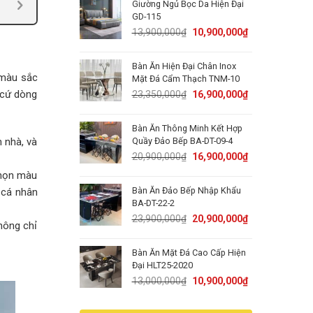
Giường Ngủ Bọc Da Hiện Đại
15,000,000₫.
11,900,000₫.
GD-115
Original
Current
13,900,000
₫
10,900,000
₫
price
price
was:
is:
Bàn Ăn Hiện Đại Chân Inox
13,900,000₫.
10,900,000₫.
, màu sắc
Mặt Đá Cẩm Thạch TNM-10
Original
Current
 cứ dòng
23,350,000
₫
16,900,000
₫
price
price
was:
is:
Bàn Ăn Thông Minh Kết Hợp
23,350,000₫.
16,900,000₫.
 nhà, và
Quầy Đảo Bếp BA-DT-09-4
Original
Current
20,900,000
₫
16,900,000
₫
price
price
chọn màu
was:
is:
Bàn Ăn Đảo Bếp Nhập Khẩu
 cá nhân
20,900,000₫.
16,900,000₫.
BA-DT-22-2
Original
Current
23,900,000
₫
20,900,000
₫
hông chỉ
price
price
was:
is:
Bàn Ăn Mặt Đá Cao Cấp Hiện
23,900,000₫.
20,900,000₫.
Đại HLT25-2020
Original
Current
13,000,000
₫
10,900,000
₫
price
price
was:
is: