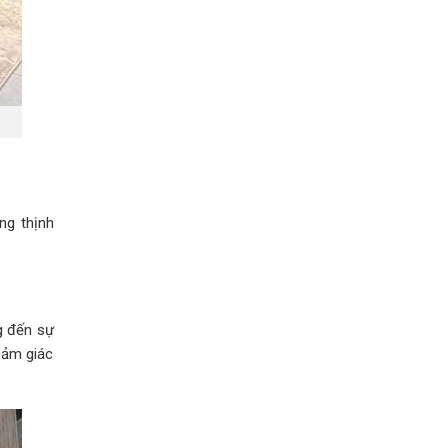
ng thịnh
g đến sự
cảm giác