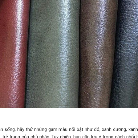
n sống, hãy thử những gam màu nổi bật như đỏ, xanh dương, xanh
 trẻ trung của chủ nhân. Tuy nhiên, bạn cần lưu ý trong cách phối