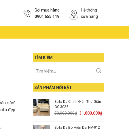
Gọi mua hàng
Hệ thống
0901 655 119
cửa hàng
TÌM KIẾM
SẢN PHẨM NỔI BẬT
Sofa Da Chỉnh Điện Thư Giãn
màu sắc”
GC-3025
sofa đẹp
Original
Current
50,000,000
₫
31,800,000
₫
price
price
was:
is:
Sofa Da Bò Hiện Đại HV-912