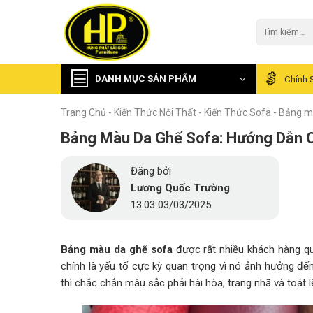
Skip
to
Tìm
kiếm:
content
DANH MỤC SẢN PHẨM
Chính 
Trang Chủ
-
Kiến Thức Nội Thất
-
Kiến Thức Sofa
-
Bảng mà
Bảng Màu Da Ghế Sofa: Hướng Dẫn 
Đăng bởi
Lương Quốc Trường
13:03 03/03/2025
Bảng màu da ghế sofa
được rất nhiều khách hàng qu
chính là yếu tố cực kỳ quan trọng vì nó ảnh hưởng đ
thì chắc chắn màu sắc phải hài hòa, trang nhã và toá