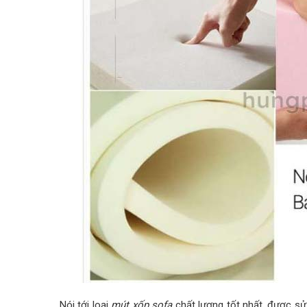
Nói tới loại
mút xốp sofa
chất lượng tốt nhất, được sử 