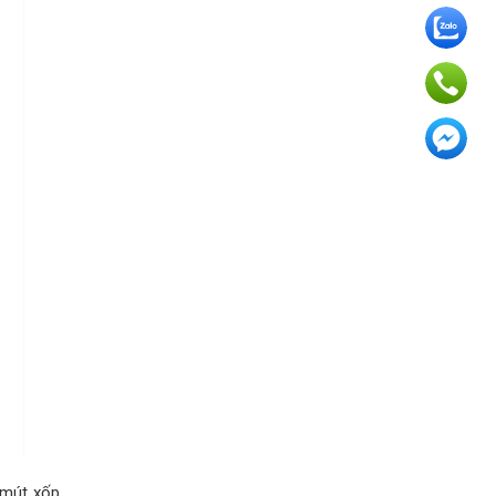
 mút xốp