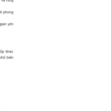
 và rung
ới phong
gian yên
xốp khác
phổ biến