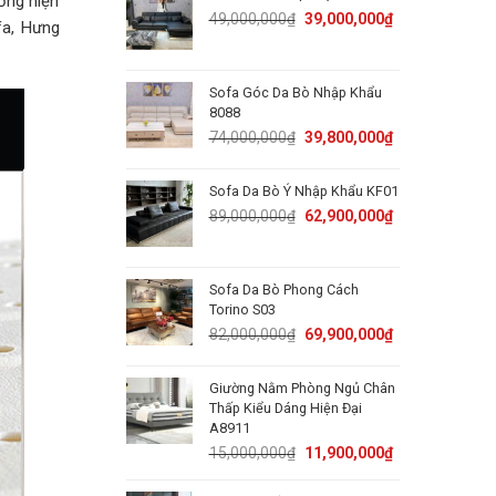
ờng hiện
50,000,000₫.
31,800,000₫.
Original
Current
49,000,000
₫
39,000,000
₫
fa, Hưng
price
price
was:
is:
49,000,000₫.
39,000,000₫.
Sofa Góc Da Bò Nhập Khẩu
8088
Original
Current
74,000,000
₫
39,800,000
₫
price
price
was:
is:
Sofa Da Bò Ý Nhập Khẩu KF01
74,000,000₫.
39,800,000₫.
Original
Current
89,000,000
₫
62,900,000
₫
price
price
was:
is:
89,000,000₫.
62,900,000₫.
Sofa Da Bò Phong Cách
Torino S03
Original
Current
82,000,000
₫
69,900,000
₫
price
price
was:
is:
Giường Nằm Phòng Ngủ Chân
82,000,000₫.
69,900,000₫.
Thấp Kiểu Dáng Hiện Đại
A8911
Original
Current
15,000,000
₫
11,900,000
₫
price
price
was:
is: