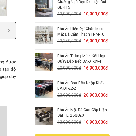
Giường Ngủ Bọc Da Hiện Đại
15,000,000₫.
11,900,000₫.
GD-115
Original
Current
13,900,000
₫
10,900,000
₫
price
price
was:
is:
Bàn Ăn Hiện Đại Chân Inox
13,900,000₫.
10,900,000₫.
Mặt Đá Cẩm Thạch TNM-10
Original
Current
23,350,000
₫
16,900,000
₫
price
price
was:
is:
Bàn Ăn Thông Minh Kết Hợp
23,350,000₫.
16,900,000₫.
Quầy Đảo Bếp BA-DT-09-4
ờng được
Original
Current
20,900,000
₫
16,900,000
₫
p tạo độ
price
price
giúp duy
was:
is:
Bàn Ăn Đảo Bếp Nhập Khẩu
20,900,000₫.
16,900,000₫.
BA-DT-22-2
Original
Current
23,900,000
₫
20,900,000
₫
price
price
was:
is:
Bàn Ăn Mặt Đá Cao Cấp Hiện
23,900,000₫.
20,900,000₫.
Đại HLT25-2020
Original
Current
13,000,000
₫
10,900,000
₫
price
price
was:
is: