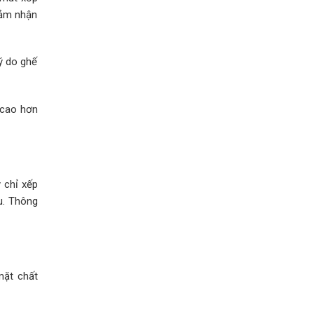
cảm nhận
ý do ghế
 cao hơn
 chỉ xếp
u. Thông
mặt chất