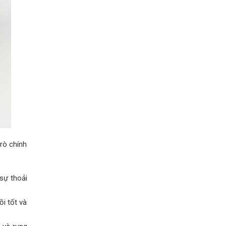
trò chính
sự thoải
i tốt và