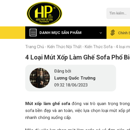
Skip
to
Tìm
kiếm:
content
DANH MỤC SẢN PHẨM
Chính 
Trang Chủ
-
Kiến Thức Nội Thất
-
Kiến Thức Sofa
-
4 loại 
4 Loại Mút Xốp Làm Ghế Sofa Phổ Bi
Đăng bởi
Lương Quốc Trường
09:32 18/06/2023
Mút xốp làm ghế sofa
đóng vai trò quan trọng trong
sofa bền đẹp và an toàn, việc lựa chọn loại mút xốp p
nhanh chóng xuống cấp.