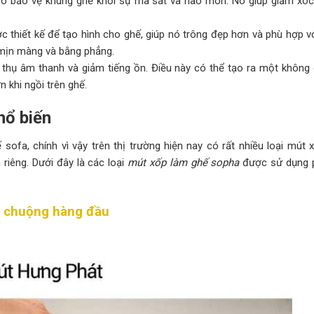
rò bảo vệ khung ghế khỏi sự ma sát và hao mòn. Nó giúp giảm xóc
 thiết kế để tạo hình cho ghế, giúp nó trông đẹp hơn và phù hợp v
 mịn màng và bằng phẳng.
hụ âm thanh và giảm tiếng ồn. Điều này có thể tạo ra một không 
 khi ngồi trên ghế.
hổ biến
ofa, chính vì vậy trên thị trường hiện nay có rất nhiều loại mút 
riêng. Dưới đây là các loại
mút xốp làm ghế sopha
được sử dụng 
a chuộng hàng đầu