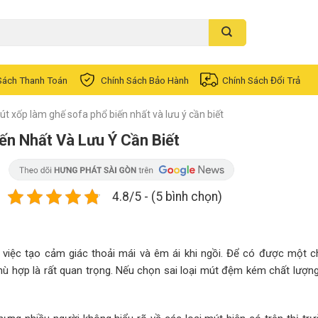
Sách Thanh Toán
Chính Sách Bảo Hành
Chính Sách Đổi Trả
mút xốp làm ghế sofa phổ biến nhất và lưu ý cần biết
ến Nhất Và Lưu Ý Cần Biết
4.8/5 - (5 bình chọn)
 việc tạo cảm giác thoải mái và êm ái khi ngồi. Để có được một c
hù hợp là rất quan trọng. Nếu chọn sai loại mút đệm kém chất lượng