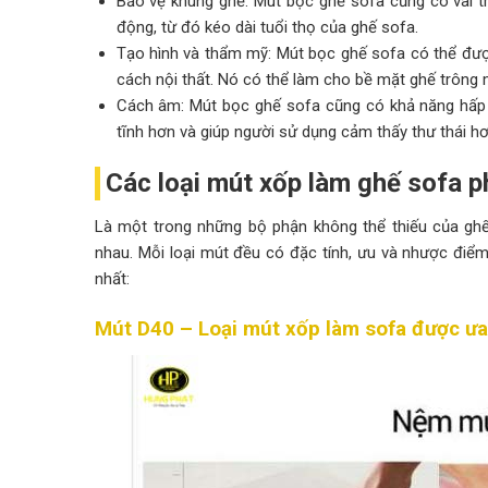
Bảo vệ khung ghế: Mút bọc ghế sofa cũng có vai t
động, từ đó kéo dài tuổi thọ của ghế sofa.
Tạo hình và thẩm mỹ: Mút bọc ghế sofa có thể được
cách nội thất. Nó có thể làm cho bề mặt ghế trông
Cách âm: Mút bọc ghế sofa cũng có khả năng hấp t
tĩnh hơn và giúp người sử dụng cảm thấy thư thái hơn
Các loại mút xốp làm ghế sofa p
Là một trong những bộ phận không thể thiếu của ghế s
nhau. Mỗi loại mút đều có đặc tính, ưu và nhược điểm 
nhất:
Mút D40 – Loại mút xốp làm sofa được ư