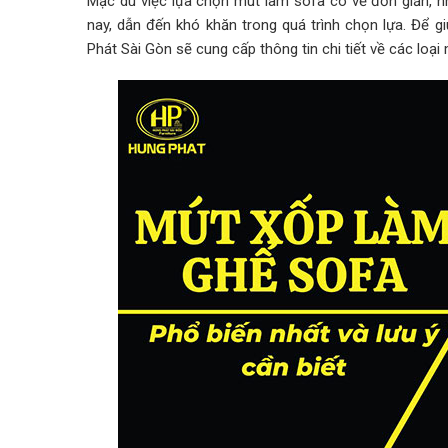
Mặc dù việc lựa chọn mút làm sofa có vẻ đơn giản, nh
nay, dẫn đến khó khăn trong quá trình chọn lựa. Để 
Phát Sài Gòn sẽ cung cấp thông tin chi tiết về các loại 