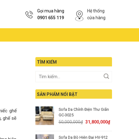
Gọi mua hàng
Hệ thống
0901 655 119
cửa hàng
TÌM KIẾM
SẢN PHẨM NỔI BẬT
Sofa Da Chỉnh Điện Thư Giãn
hiếc ghế
GC-3025
, ghế sẽ
Original
Current
50,000,000
₫
31,800,000
₫
price
price
was:
is:
Sofa Da Bò Hiện Đại HV-912