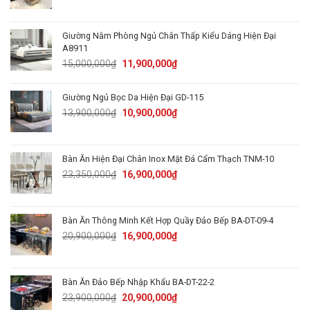
price
price
was:
is:
82,000,000₫.
69,900,000₫.
Giường Nằm Phòng Ngủ Chân Thấp Kiểu Dáng Hiện Đại
A8911
Original
Current
15,000,000
₫
11,900,000
₫
price
price
was:
is:
Giường Ngủ Bọc Da Hiện Đại GD-115
15,000,000₫.
11,900,000₫.
Original
Current
13,900,000
₫
10,900,000
₫
price
price
was:
is:
13,900,000₫.
10,900,000₫.
Bàn Ăn Hiện Đại Chân Inox Mặt Đá Cẩm Thạch TNM-10
Original
Current
23,350,000
₫
16,900,000
₫
price
price
was:
is:
23,350,000₫.
16,900,000₫.
Bàn Ăn Thông Minh Kết Hợp Quầy Đảo Bếp BA-DT-09-4
Original
Current
20,900,000
₫
16,900,000
₫
price
price
was:
is:
20,900,000₫.
16,900,000₫.
Bàn Ăn Đảo Bếp Nhập Khẩu BA-DT-22-2
Original
Current
23,900,000
₫
20,900,000
₫
price
price