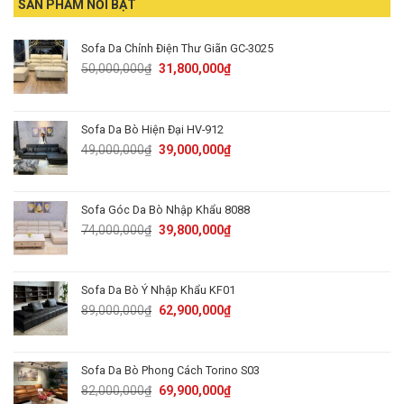
SẢN PHẨM NỔI BẬT
Sofa Da Chỉnh Điện Thư Giãn GC-3025
Original
Current
50,000,000
₫
31,800,000
₫
price
price
was:
is:
50,000,000₫.
31,800,000₫.
Sofa Da Bò Hiện Đại HV-912
Original
Current
49,000,000
₫
39,000,000
₫
price
price
was:
is:
49,000,000₫.
39,000,000₫.
Sofa Góc Da Bò Nhập Khẩu 8088
Original
Current
74,000,000
₫
39,800,000
₫
price
price
was:
is:
74,000,000₫.
39,800,000₫.
Sofa Da Bò Ý Nhập Khẩu KF01
Original
Current
89,000,000
₫
62,900,000
₫
price
price
was:
is:
89,000,000₫.
62,900,000₫.
Sofa Da Bò Phong Cách Torino S03
Original
Current
82,000,000
₫
69,900,000
₫