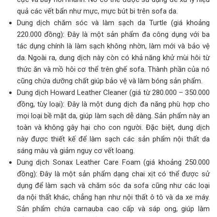
quả các vết bẩn như mực, mực bút bi trên sofa da.
Dung dịch chăm sóc và làm sạch da Turtle (giá khoảng
220.000 đồng): Đây là một sản phẩm đa công dụng với ba
tác dụng chính là làm sạch không nhờn, làm mới và bảo vệ
da. Ngoài ra, dung dịch này còn có khả năng khử mùi hôi từ
thức ăn và mồ hôi cơ thể trên ghế sofa. Thành phần của nó
cũng chứa dưỡng chất giúp bảo vệ và làm bóng sản phẩm.
Dung dịch Howard Leather Cleaner (giá từ 280.000 – 350.000
đồng, tùy loại): Đây là một dung dịch đa năng phù hợp cho
mọi loại bề mặt da, giúp làm sạch dễ dàng. Sản phẩm này an
toàn và không gây hại cho con người. Đặc biệt, dung dịch
này được thiết kế để làm sạch các sản phẩm nội thất da
sáng màu và giảm nguy cơ vết loang.
Dung dịch Sonax Leather Care Foam (giá khoảng 250.000
đồng): Đây là một sản phẩm dạng chai xịt có thể được sử
dụng để làm sạch và chăm sóc da sofa cũng như các loại
da nội thất khác, chẳng hạn như nội thất ô tô và da xe máy.
Sản phẩm chứa carnauba cao cấp và sáp ong, giúp làm