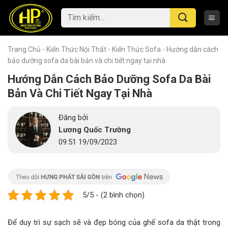
Skip
Tìm
to
kiếm:
content
Trang Chủ
-
Kiến Thức Nội Thất
-
Kiến Thức Sofa
-
Hướng dẫn cách
bảo dưỡng sofa da bài bản và chi tiết ngay tại nhà
Hướng Dẫn Cách Bảo Dưỡng Sofa Da Bài
Bản Và Chi Tiết Ngay Tại Nhà
Đăng bởi
Lương Quốc Trường
09:51 19/09/2023
5/5 - (2 bình chọn)
Để duy trì sự sạch sẽ và đẹp bóng của ghế sofa da thật trong