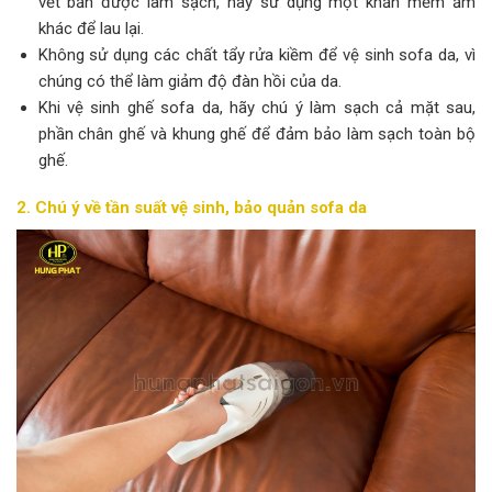
vết bẩn được làm sạch, hãy sử dụng một khăn mềm ẩm
khác để lau lại.
Không sử dụng các chất tẩy rửa kiềm để vệ sinh sofa da, vì
chúng có thể làm giảm độ đàn hồi của da.
Khi vệ sinh ghế sofa da, hãy chú ý làm sạch cả mặt sau,
phần chân ghế và khung ghế để đảm bảo làm sạch toàn bộ
ghế.
2. Chú ý về tần suất vệ sinh, bảo quản sofa da