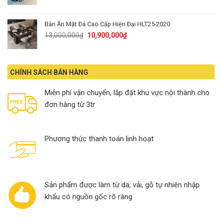
was:
is:
23,900,000₫.
20,900,000₫.
Bàn Ăn Mặt Đá Cao Cấp Hiện Đại HLT25-2020
Original
Current
13,000,000
₫
10,900,000
₫
price
price
was:
is:
13,000,000₫.
10,900,000₫.
CHÍNH SÁCH BÁN HÀNG
Miễn phí vận chuyển, lắp đặt khu vực nội thành cho
đơn hàng từ 3tr
Phương thức thanh toán linh hoạt
Sản phẩm được làm từ da, vải, gỗ tự nhiên nhập
khẩu có nguồn gốc rõ ràng