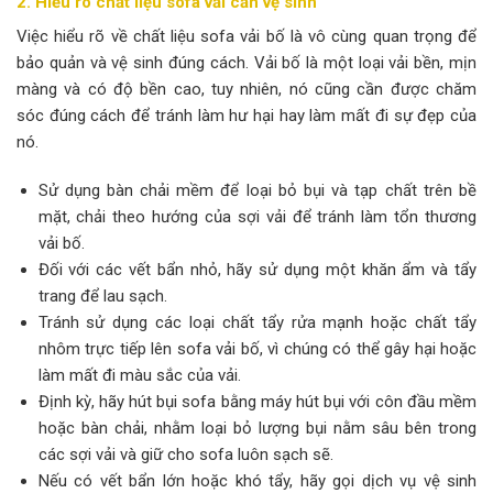
2. Hiểu rõ chất liệu sofa vải cần vệ sinh
Việc hiểu rõ về chất liệu sofa vải bố là vô cùng quan trọng để
bảo quản và vệ sinh đúng cách. Vải bố là một loại vải bền, mịn
màng và có độ bền cao, tuy nhiên, nó cũng cần được chăm
sóc đúng cách để tránh làm hư hại hay làm mất đi sự đẹp của
nó.
Sử dụng bàn chải mềm để loại bỏ bụi và tạp chất trên bề
mặt, chải theo hướng của sợi vải để tránh làm tổn thương
vải bố.
Đối với các vết bẩn nhỏ, hãy sử dụng một khăn ẩm và tẩy
trang để lau sạch.
Tránh sử dụng các loại chất tẩy rửa mạnh hoặc chất tẩy
nhôm trực tiếp lên sofa vải bố, vì chúng có thể gây hại hoặc
làm mất đi màu sắc của vải.
Định kỳ, hãy hút bụi sofa bằng máy hút bụi với côn đầu mềm
hoặc bàn chải, nhằm loại bỏ lượng bụi nằm sâu bên trong
các sợi vải và giữ cho sofa luôn sạch sẽ.
Nếu có vết bẩn lớn hoặc khó tẩy, hãy gọi dịch vụ vệ sinh