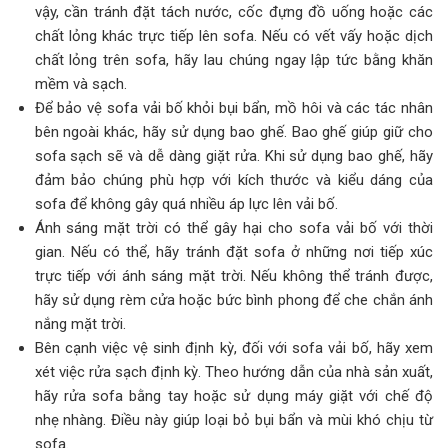
vậy, cần tránh đặt tách nước, cốc đựng đồ uống hoặc các
chất lỏng khác trực tiếp lên sofa. Nếu có vết vấy hoặc dịch
chất lỏng trên sofa, hãy lau chúng ngay lập tức bằng khăn
mềm và sạch.
Để bảo vệ sofa vải bố khỏi bụi bẩn, mồ hôi và các tác nhân
bên ngoài khác, hãy sử dụng bao ghế. Bao ghế giúp giữ cho
sofa sạch sẽ và dễ dàng giặt rửa. Khi sử dụng bao ghế, hãy
đảm bảo chúng phù hợp với kích thước và kiểu dáng của
sofa để không gây quá nhiều áp lực lên vải bố.
Ánh sáng mặt trời có thể gây hại cho sofa vải bố với thời
gian. Nếu có thể, hãy tránh đặt sofa ở những nơi tiếp xúc
trực tiếp với ánh sáng mặt trời. Nếu không thể tránh được,
hãy sử dụng rèm cửa hoặc bức bình phong để che chắn ánh
nắng mặt trời.
Bên cạnh việc vệ sinh định kỳ, đối với sofa vải bố, hãy xem
xét việc rửa sạch định kỳ. Theo hướng dẫn của nhà sản xuất,
hãy rửa sofa bằng tay hoặc sử dụng máy giặt với chế độ
nhẹ nhàng. Điều này giúp loại bỏ bụi bẩn và mùi khó chịu từ
sofa.