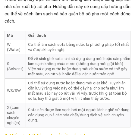
nhà sản xuất bộ sô pha. Hướng dẫn này sẽ cung cấp hướng dẫn
cụ thể về cách làm sạch và bảo quản bộ sô pha một cách đúng
cách.
Mã
Giải thích
W
Có thể làm sạch sofa bằng nước là phương pháp tốt nhất
(Water)
và được khuyến nghị.
Để vệ sinh ghế sofa, chỉ sử dụng dung môi hoặc sản phẩm
S
làm sạch không chứa nước (không dung môi giặt khô).
(Solvent)
Việc sử dụng nước hoặc dung môi chứa nước có thể gây
mất màu, co rút vải hoặc để lại cặn nước trên ghế.
Có thể sử dụng nước hoặc dung môi giặt khô. Tuy nhiên,
cần lưu ý rằng việc này có thể gây hại cho sofa như làm
WS/SW
mất màu sắc hay co rút vải. Vì vậy, trước khi giặt toàn bộ
sofa, hãy thử giặt ở một vị trí ít nhìn thấy trước.
X (Làm
Sofa nên được làm sạch bởi một người lành nghề sử dụng
sạch
các dụng cụ và các hóa chất/dung dịch vệ sinh chuyên
chuyên
dụng.
nghiệp)