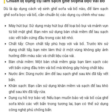
Chuẩn bị dụng cụ làm sạch ghế sopha bọc vải bố
Dù là áp dụng cách vệ sinh ghế sofa vải bố nào, để làm sạch
ghế sofa bọc vải bố, cần chuẩn bị các dụng cụ chính như sau:
Máy hút bụi: Sử dụng máy hút bụi để loại bỏ bụi và mảnh vụn
từ bề mặt ghế. Bạn nên sử dụng bàn chải mềm để lau sạch
các vết bẩn cứng đầu trong các kẽ nhỏ.
Chất tẩy: Chọn chất tẩy phù hợp với vải bố. Trước khi sử
dụng chất tẩy, bạn nên làm thử ở một vùng không gây ảnh
hưởng đến màu sắc và chất liệu của vải.
Bàn chải mềm: Một bàn chải mềm giúp bạn làm sạch các
vết bẩn cứng đầu trên vải bố mà không gây hỏng chất liệu.
Nước ấm: Dùng nước ấm để lau sạch ghế sau khi đã tẩy vết
bẩn.
Khăn sạch: Bạn cần sử dụng khăn mềm và sạch để lau khô
ghế sau khi đã tẩy rửa.
Dụng cụ hỗ trợ bảo vệ: Nếu bạn muốn bảo vệ vải bố của ghế
sofa khỏi các vết bẩn trong tương lai, bạn có thể sử dụng
công nghệ phủ chống bẩn.