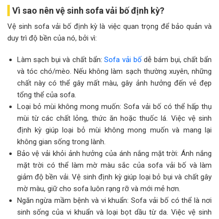
Vì sao nên vệ sinh sofa vải bố định kỳ?
Vệ sinh sofa vải bố định kỳ là việc quan trọng để bảo quản và
duy trì độ bền của nó, bởi vì:
Làm sạch bụi và chất bẩn:
Sofa vải bố
dễ bám bụi, chất bẩn
và tóc chó/mèo. Nếu không làm sạch thường xuyên, những
chất này có thể gây mất màu, gây ảnh hưởng đến vẻ đẹp
tổng thể của sofa.
Loại bỏ mùi không mong muốn: Sofa vải bố có thể hấp thụ
mùi từ các chất lỏng, thức ăn hoặc thuốc lá. Việc vệ sinh
định kỳ giúp loại bỏ mùi không mong muốn và mang lại
không gian sống trong lành.
Bảo vệ vải khỏi ảnh hưởng của ánh nắng mặt trời: Ánh nắng
mặt trời có thể làm mờ màu sắc của sofa vải bố và làm
giảm độ bền vải. Vệ sinh định kỳ giúp loại bỏ bụi và chất gây
mờ màu, giữ cho sofa luôn rạng rỡ và mới mẻ hơn.
Ngăn ngừa mầm bệnh và vi khuẩn: Sofa vải bố có thể là nơi
sinh sống của vi khuẩn và loại bọt dầu từ da. Việc vệ sinh