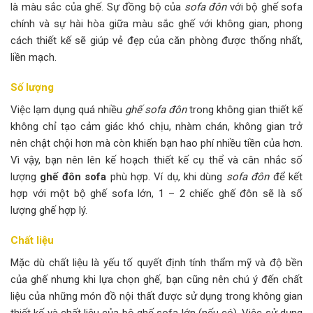
là màu sắc của ghế. Sự đồng bộ của
sofa đôn
với bộ ghế sofa
chính và sự hài hòa giữa màu sắc ghế với không gian, phong
cách thiết kế sẽ giúp vẻ đẹp của căn phòng được thống nhất,
liền mạch.
Số lượng
Việc lạm dụng quá nhiều
ghế sofa đôn
trong không gian thiết kế
không chỉ tạo cảm giác khó chịu, nhàm chán, không gian trở
nên chật chội hơn mà còn khiến bạn hao phí nhiều tiền của hơn.
Vì vậy, bạn nên lên kế hoạch thiết kế cụ thể và cân nhắc số
lượng
ghế đôn sofa
phù hợp. Ví dụ, khi dùng
sofa đôn
để kết
hợp với một bộ ghế sofa lớn, 1 – 2 chiếc ghế đôn sẽ là số
lượng ghế hợp lý.
Chất liệu
Mặc dù chất liệu là yếu tố quyết định tính thẩm mỹ và độ bền
của ghế nhưng khi lựa chọn ghế, bạn cũng nên chú ý đến chất
liệu của những món đồ nội thất được sử dụng trong không gian
thiết kế và chất liệu của bộ ghế sofa lớn (nếu có). Việc sử dụng