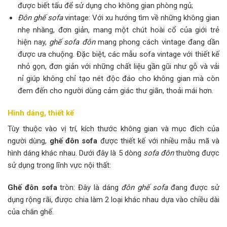
được biết tấu để sử dụng cho không gian phòng ngủ;
Đôn ghế sofa
vintage: Với xu hướng tìm về những không gian
nhẹ nhàng, đơn giản, mang một chút hoài cổ của giới trẻ
hiện nay,
ghế sofa đôn
mang phong cách vintage đang dần
được ưa chuộng. Đặc biệt, các mẫu sofa vintage với thiết kế
nhỏ gọn, đơn giản với những chất liệu gần gũi như gỗ và vải
nỉ giúp không chỉ tạo nét độc đáo cho không gian mà còn
đem đến cho người dùng cảm giác thư giãn, thoải mái hơn.
Hình dáng, thiết kế
Tùy thuộc vào vị trí, kích thước không gian và mục đích của
người dùng,
ghế đôn sofa
được thiết kế với nhiều mẫu mã và
hình dáng khác nhau. Dưới đây là 5 dòng
sofa đôn
thường được
sử dụng trong lĩnh vực nội thất:
Ghế đôn sofa
tròn: Đây là dáng
đôn ghế sofa
đang được sử
dụng rộng rãi, được chia làm 2 loại khác nhau dựa vào chiều dài
của chân ghế.