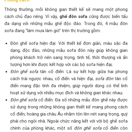
Phong cách
Thông thường, mỗi không gian thiết kế sẽ mang một phong
cách chủ đạo riêng. Vì vậy,
ghế đôn sofa
cũng được biến tấu
đa dạng với những mẫu ghế độc đáo. Trong đó, 4 mẫu đôn
sofa đang “làm mưa làm gió” trên thị trường gồm:
Đôn ghế sofa hiện đại: Với thiết kế đơn giản, màu sắc đa
dạng, độc đáo, những mẫu sofa đôn này giúp không gian
phòng khách trở nên sang trọng, tinh tế, thời thượng và ấn
tượng hơn khi được kết hợp với các bộ sofa hiện đại;
Đôn ghế sofa
tân cổ điển: Là sự kết hợp giữa hai phong
cách trái ngược nhau, cổ điển và hiện đại,
sofa đôn
tân cổ
điển mang đặc tính đa nhiệm, giúp người dùng có thể linh
hoạt sử dụng với nhiều mục đích và không gian khác nhau;
Đôn ghế sofa
cổ điển: Đa số những mẫu đôn ghế này được
sử dụng trong những không gian thiết kế mang phong cách
cổ điển, hoàng gia châu Âu nhằm tôn lên nét sang trọng, quý
phái cho ngôi nhà. Ngoài chức năng kết với với bộ ghế sofa
chính của phòng khác, một số
đôn ghế sofa
cổ điển còn