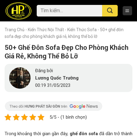
Skip
Tìm
to
kiếm:
content
Trang Chủ
-
Kiến Thức Nội Thất
-
Kiến Thức Sofa
-
50+ ghế đôn
sofa đẹp cho phòng khách giá rẻ, không thể bỏ lỡ
50+ Ghế Đôn Sofa Đẹp Cho Phòng Khách
Giá Rẻ, Không Thể Bỏ Lỡ
Đăng bởi
Lương Quốc Trường
00:19 31/05/2023
5/5 - (1 bình chọn)
Trong khoảng thời gian gần đây,
ghế đôn sofa
đã dần trở thành