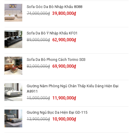
49,000,000₫.
39,000,000₫.
Sofa Góc Da Bò Nhập Khẩu 8088
Original
Current
74,000,000
₫
39,800,000
₫
price
price
was:
is:
74,000,000₫.
39,800,000₫.
Sofa Da Bò Ý Nhập Khẩu KF01
Original
Current
89,000,000
₫
62,900,000
₫
price
price
was:
is:
89,000,000₫.
62,900,000₫.
Sofa Da Bò Phong Cách Torino S03
Original
Current
82,000,000
₫
69,900,000
₫
price
price
was:
is:
82,000,000₫.
69,900,000₫.
Giường Nằm Phòng Ngủ Chân Thấp Kiểu Dáng Hiện Đại
A8911
Original
Current
15,000,000
₫
11,900,000
₫
price
price
was:
is:
Giường Ngủ Bọc Da Hiện Đại GD-115
15,000,000₫.
11,900,000₫.
Original
Current
13,900,000
₫
10,900,000
₫
price
price
was:
is: