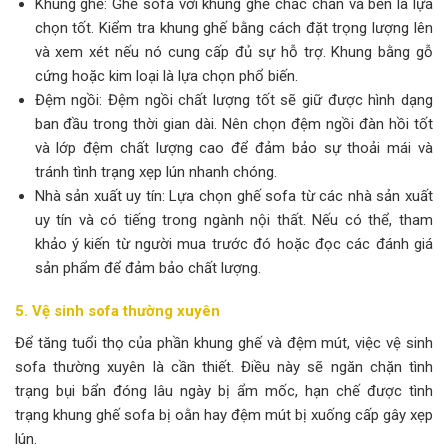
Khung ghế: Ghế sofa với khung ghế chắc chắn và bền là lựa
chọn tốt. Kiểm tra khung ghế bằng cách đặt trọng lượng lên
và xem xét nếu nó cung cấp đủ sự hỗ trợ. Khung bằng gỗ
cứng hoặc kim loại là lựa chọn phổ biến.
Đệm ngồi: Đệm ngồi chất lượng tốt sẽ giữ được hình dạng
ban đầu trong thời gian dài. Nên chọn đệm ngồi đàn hồi tốt
và lớp đệm chất lượng cao để đảm bảo sự thoải mái và
tránh tình trạng xẹp lún nhanh chóng.
Nhà sản xuất uy tín: Lựa chọn ghế sofa từ các nhà sản xuất
uy tín và có tiếng trong ngành nội thất. Nếu có thể, tham
khảo ý kiến từ người mua trước đó hoặc đọc các đánh giá
sản phẩm để đảm bảo chất lượng.
5. Vệ sinh sofa thường xuyên
Để tăng tuổi thọ của phần khung ghế và đệm mút, việc vệ sinh
sofa thường xuyên là cần thiết. Điều này sẽ ngăn chặn tình
trạng bụi bẩn đóng lâu ngày bị ẩm mốc, hạn chế được tình
trạng khung ghế sofa bị oằn hay đệm mút bị xuống cấp gây xẹp
lún.