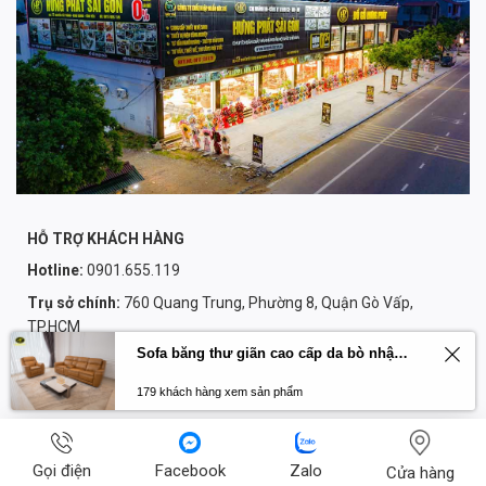
HỖ TRỢ KHÁCH HÀNG
Hotline:
0901.655.119
Trụ sở chính:
760 Quang Trung, Phường 8, Quận Gò Vấp,
TP.HCM
Sofa băng thư giãn cao cấp da bò nhập khẩu Primo U70797HM
Thời gian làm việc:
8h-21h tất cả các ngày
Email:
noithathungphatsaigon@gmail.com
179 khách hàng xem sản phẩm
Hệ Thống 15 Showroom Trên Toàn Quốc:
Miền Nam: (7) Hồ Chí Minh - (2) Bình Dương - (1) Đồng Nai -
Gọi điện
Facebook
Zalo
Cửa hàng
(1) Bà Rịa Vũng Tàu - (1) Lâm Đồng - (1) Cần Thơ