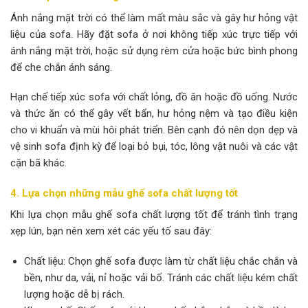
Ánh nắng mặt trời có thể làm mất màu sắc và gây hư hỏng vật
liệu của sofa. Hãy đặt sofa ở nơi không tiếp xúc trực tiếp với
ánh nắng mặt trời, hoặc sử dụng rèm cửa hoặc bức bình phong
để che chắn ánh sáng.
Hạn chế tiếp xúc sofa với chất lỏng, đồ ăn hoặc đồ uống. Nước
và thức ăn có thể gây vết bẩn, hư hỏng nệm và tạo điều kiện
cho vi khuẩn và mùi hôi phát triển. Bên cạnh đó nên dọn dẹp và
vệ sinh sofa định kỳ để loại bỏ bụi, tóc, lông vật nuôi và các vật
cặn bã khác.
4. Lựa chọn những mẫu ghế sofa chất lượng tốt
Khi lựa chọn mẫu ghế sofa chất lượng tốt để tránh tình trạng
xẹp lún, bạn nên xem xét các yếu tố sau đây:
Chất liệu: Chọn ghế sofa được làm từ chất liệu chắc chắn và
bền, như da, vải, nỉ hoặc vải bố. Tránh các chất liệu kém chất
lượng hoặc dễ bị rách.