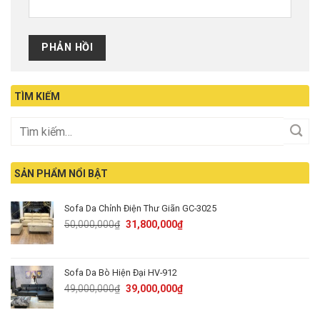
TÌM KIẾM
SẢN PHẨM NỔI BẬT
Sofa Da Chỉnh Điện Thư Giãn GC-3025
Original
Current
50,000,000
₫
31,800,000
₫
price
price
was:
is:
50,000,000₫.
31,800,000₫.
Sofa Da Bò Hiện Đại HV-912
Original
Current
49,000,000
₫
39,000,000
₫
price
price
was:
is: