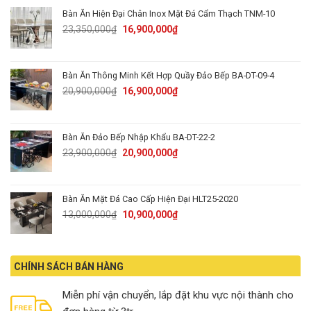
13,900,000₫.
10,900,000₫.
Bàn Ăn Hiện Đại Chân Inox Mặt Đá Cẩm Thạch TNM-10
Original
Current
23,350,000
₫
16,900,000
₫
price
price
was:
is:
23,350,000₫.
16,900,000₫.
Bàn Ăn Thông Minh Kết Hợp Quầy Đảo Bếp BA-DT-09-4
Original
Current
20,900,000
₫
16,900,000
₫
price
price
was:
is:
20,900,000₫.
16,900,000₫.
Bàn Ăn Đảo Bếp Nhập Khẩu BA-DT-22-2
Original
Current
23,900,000
₫
20,900,000
₫
price
price
was:
is:
23,900,000₫.
20,900,000₫.
Bàn Ăn Mặt Đá Cao Cấp Hiện Đại HLT25-2020
Original
Current
13,000,000
₫
10,900,000
₫
price
price
was:
is:
13,000,000₫.
10,900,000₫.
CHÍNH SÁCH BÁN HÀNG
Miễn phí vận chuyển, lắp đặt khu vực nội thành cho