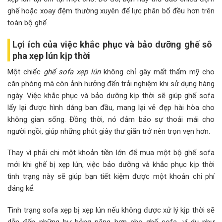
ghế hoặc xoay đệm thường xuyên để lực phân bổ đều hơn trên
toàn bộ ghế.
Lợi ích của việc khắc phục và bảo dưỡng ghế sô
pha xẹp lún kịp thời
Một chiếc
ghế sofa xẹp lún
không chỉ gây mất thẩm mỹ cho
căn phòng mà còn ảnh hưởng đến trải nghiệm khi sử dụng hàng
ngày. Việc khắc phục và bảo dưỡng kịp thời sẽ giúp ghế sofa
lấy lại được hình dáng ban đầu, mang lại vẻ đẹp hài hòa cho
không gian sống. Đồng thời, nó đảm bảo sự thoải mái cho
người ngồi, giúp những phút giây thư giãn trở nên trọn vẹn hơn.
Thay vì phải chi một khoản tiền lớn để mua một bộ ghế sofa
mới khi ghế bị xẹp lún, việc bảo dưỡng và khắc phục kịp thời
tình trạng này sẽ giúp bạn tiết kiệm được một khoản chi phí
đáng kể.
Tình trạng sofa xẹp bị xẹp lún nếu không được xử lý kịp thời sẽ
dẫn đến những hư hỏng nặng hơn cho ghế sofa, ví dụ như