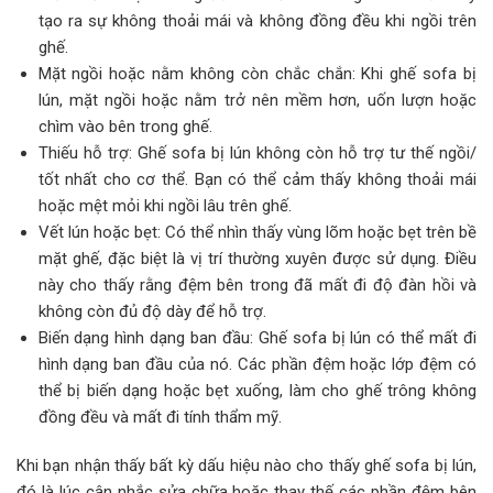
tạo ra sự không thoải mái và không đồng đều khi ngồi trên
ghế.
Mặt ngồi hoặc nằm không còn chắc chắn: Khi ghế sofa bị
lún, mặt ngồi hoặc nằm trở nên mềm hơn, uốn lượn hoặc
chìm vào bên trong ghế.
Thiếu hỗ trợ: Ghế sofa bị lún không còn hỗ trợ tư thế ngồi/
tốt nhất cho cơ thể. Bạn có thể cảm thấy không thoải mái
hoặc mệt mỏi khi ngồi lâu trên ghế.
Vết lún hoặc bẹt: Có thể nhìn thấy vùng lõm hoặc bẹt trên bề
mặt ghế, đặc biệt là vị trí thường xuyên được sử dụng. Điều
này cho thấy rằng đệm bên trong đã mất đi độ đàn hồi và
không còn đủ độ dày để hỗ trợ.
Biến dạng hình dạng ban đầu: Ghế sofa bị lún có thể mất đi
hình dạng ban đầu của nó. Các phần đệm hoặc lớp đệm có
thể bị biến dạng hoặc bẹt xuống, làm cho ghế trông không
đồng đều và mất đi tính thẩm mỹ.
Khi bạn nhận thấy bất kỳ dấu hiệu nào cho thấy ghế sofa bị lún,
đó là lúc cân nhắc sửa chữa hoặc thay thế các phần đệm bên