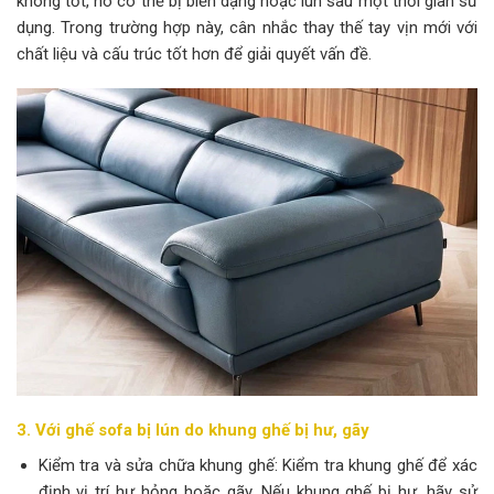
không tốt, nó có thể bị biến dạng hoặc lún sau một thời gian sử
dụng. Trong trường hợp này, cân nhắc thay thế tay vịn mới với
chất liệu và cấu trúc tốt hơn để giải quyết vấn đề.
3. Với ghế sofa bị lún do khung ghế bị hư, gãy
Kiểm tra và sửa chữa khung ghế: Kiểm tra khung ghế để xác
định vị trí hư hỏng hoặc gãy. Nếu khung ghế bị hư, hãy sử