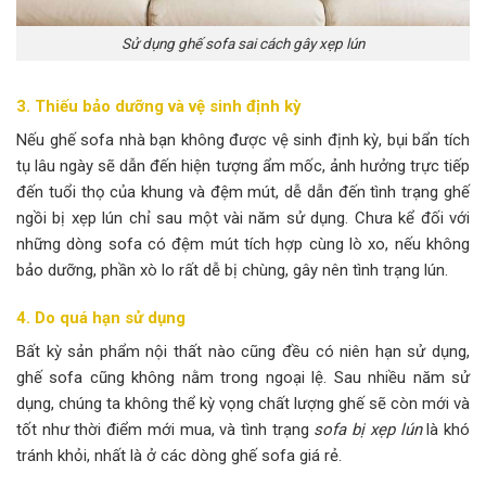
Sử dụng ghế sofa sai cách gây xẹp lún
3. Thiếu bảo dưỡng và vệ sinh định kỳ
Nếu ghế sofa nhà bạn không được vệ sinh định kỳ, bụi bẩn tích
tụ lâu ngày sẽ dẫn đến hiện tượng ẩm mốc, ảnh hưởng trực tiếp
đến tuổi thọ của khung và đệm mút, dễ dẫn đến tình trạng ghế
ngồi bị xẹp lún chỉ sau một vài năm sử dụng. Chưa kể đối với
những dòng sofa có đệm mút tích hợp cùng lò xo, nếu không
bảo dưỡng, phần xò lo rất dễ bị chùng, gây nên tình trạng lún.
4. Do quá hạn sử dụng
Bất kỳ sản phẩm nội thất nào cũng đều có niên hạn sử dụng,
ghế sofa cũng không nằm trong ngoại lệ. Sau nhiều năm sử
dụng, chúng ta không thể kỳ vọng chất lượng ghế sẽ còn mới và
tốt như thời điểm mới mua, và tình trạng
sofa bị xẹp lún
là khó
tránh khỏi, nhất là ở các dòng ghế sofa giá rẻ.